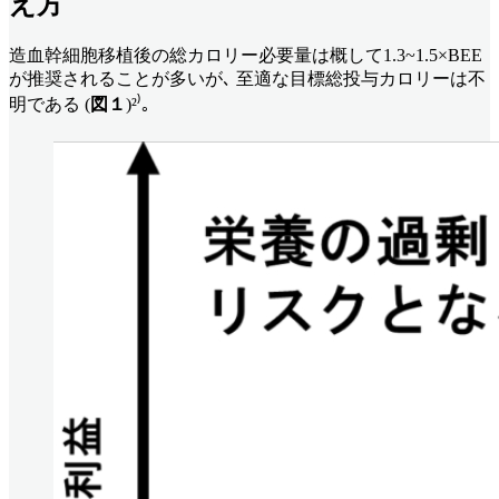
え方
造血幹細胞移植後の総カロリー必要量は概して1.3~1.5×BEE
が推奨されることが多いが､ 至適な目標総投与カロリーは不
明である (
図１
)²⁾｡