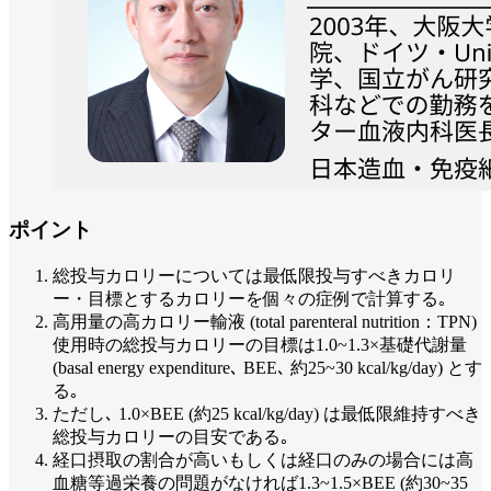
ポイント
総投与カロリーについては最低限投与すべきカロリ
ー・目標とするカロリーを個々の症例で計算する｡
高用量の高カロリー輸液 (total parenteral nutrition：TPN)
使用時の総投与カロリーの目標は1.0~1.3×基礎代謝量
(basal energy expenditure､ BEE､ 約25~30 kcal/kg/day) とす
る｡
ただし､ 1.0×BEE (約25 kcal/kg/day) は最低限維持すべき
総投与カロリーの目安である｡
経口摂取の割合が高いもしくは経口のみの場合には高
血糖等過栄養の問題がなければ1.3~1.5×BEE (約30~35