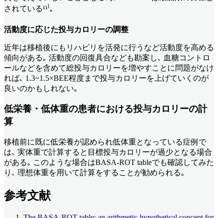
されている¹¹⁾｡
活動度に応じた
投与カロリーの調整
近年は移植後にもリハビリを活発に行うなど活動度を高める
傾向がある｡ 活動度の回復具合なども勘案し､ 血糖コントロ
ールなどを含めて総投与カロリーを増やすことに問題がなけ
れば､ 1.3~1.5×BEE程度まで投与カロリーを上げていくのが
良いのかもしれない｡
低栄養・低体重の患者における投与カロリーの計
算
移植前に既に低栄養が認められ低体重となっている症例で
は､ 実体重で計算すると目標投与カロリーが過少となる場合
がある｡ このような場合はBASA-ROT tableでも確認してみた
り､ 理想体重を用いて計算をすることが勧められる｡
参考文献
The BASA-ROT table: an arithmetic-hypothetical concept for