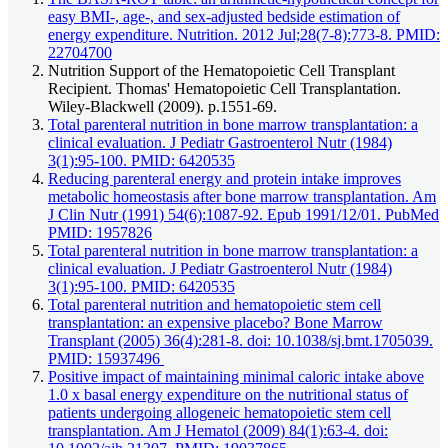
easy BMI-, age-, and sex-adjusted bedside estimation of
energy expenditure. Nutrition. 2012 Jul;28(7-8):773-8. PMID:
22704700
Nutrition Support of the Hematopoietic Cell Transplant
Recipient. Thomas' Hematopoietic Cell Transplantation.
Wiley-Blackwell (2009). p.1551-69.
Total parenteral nutrition in bone marrow transplantation: a
clinical evaluation. J Pediatr Gastroenterol Nutr (1984)
3(1):95-100. PMID: 6420535
Reducing parenteral energy and protein intake improves
metabolic homeostasis after bone marrow transplantation. Am
J Clin Nutr (1991) 54(6):1087-92. Epub 1991/12/01. PubMed
PMID: 1957826
Total parenteral nutrition in bone marrow transplantation: a
clinical evaluation. J Pediatr Gastroenterol Nutr (1984)
3(1):95-100. PMID: 6420535
Total parenteral nutrition and hematopoietic stem cell
transplantation: an expensive placebo? Bone Marrow
Transplant (2005) 36(4):281-8. doi: 10.1038/sj.bmt.1705039.
PMID: 15937496
Positive impact of maintaining minimal caloric intake above
1.0 x basal energy expenditure on the nutritional status of
patients undergoing allogeneic hematopoietic stem cell
transplantation. Am J Hematol (2009) 84(1):63-4. doi: