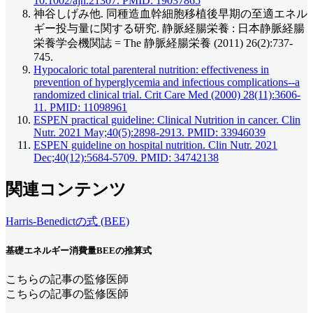
10.1002/ajh.21307. PMID: 19037865
神谷しげみ他. 同種造血幹細胞移植後早期の至適エネル
ギー投与量に関する研究. 静脈経腸栄養 : 日本静脈経腸
栄養学会機関誌 = The 静脈経腸栄養 (2011) 26(2):737-
745.
Hypocaloric total parenteral nutrition: effectiveness in
prevention of hyperglycemia and infectious complications--a
randomized clinical trial. Crit Care Med (2000) 28(11):3606-
11. PMID: 11098961
ESPEN practical guideline: Clinical Nutrition in cancer. Clin
Nutr. 2021 May;40(5):2898-2913. PMID: 33946039
ESPEN guideline on hospital nutrition. Clin Nutr. 2021
Dec;40(12):5684-5709. PMID: 34742138
関連コンテンツ
Harris-Benedictの式 (BEE)
基礎エネルギー消費量BEEの推算式
こちらの記事の監修医師
こちらの記事の監修医師