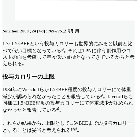
Nutrition. 2008 ; 24 (7-8) : 769-775.より引用
1.3~1.5×BEEという投与カロリーも世界的にみると以前と比
べて低い目標となっている³⁾｡ それはTPNに伴う副作用やコ
ストの面を考慮して年々低い目標となってきているからと考
えられる｡
投与カロリーの上限
1984年にWeisdorfらが1.5×BEE程度の投与カロリーにて体重
減少が認められなかったことを報告している³⁾｡ Taveroffらも
同様に1.5×BEE程度の投与カロリーにて体重減少が認められ
なかったと報告している⁴⁾｡
これらの結果から､ 上限として1.5×BEEまでの投与カロリー
とすることは妥当と考えられる⁵⁾⁶⁾｡