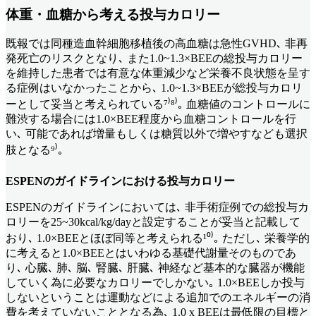
体重・血糖から考える投与カロリー
既報では同種造血幹細胞移植後の高血糖は急性GVHD､ 非再
発死亡のリスクとなり､ また1.0~1.3×BEEの総投与カロリー
を維持した患者では有意な体重減少など栄養不良状態を呈す
る症例はいなかったことから､ 1.0~1.3×BEEが総投与カロリ
ーとして妥当と考えられている⁷⁾⁸⁾｡ 血糖値のコントロールに
難渋する場合には1.0×BEE程度から血糖コントロールを行
い､ 可能であれば増量もしくは糖質以外で増やすなども選択
肢となる⁹⁾｡
ESPENのガイドラインにおける投与カロリー
ESPENのガイドラインにおいては､ 非手術症例での総投与カ
ロリーを25~30kcal/kg/dayと設定することが妥当と記載して
おり､ 1.0×BEEとほぼ同等と考えられる¹⁰⁾｡ ただし､ 栄養学的
に考えると1.0×BEEとはいわゆる基礎代謝量そのものであ
り､ 心臓､ 肺､ 脳､ 腎臓､ 肝臓､ 神経など基本的な臓器が機能
していく為に必要なカロリーでしかない｡ 1.0×BEEしか投与
しないということは運動などによる追加でのエネルギーの消
費を考えていないこととなる為､ 1.0 x BEEは最低限の目標と