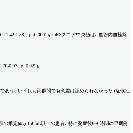
.42-1.88]､ p<0.0001)｡ mRSスコア中央値は､ 血管内血栓除
97､ p=0.022)｡
.9%であり､ いずれも両群間で有意差は認められなかった (症候性
｡
推定値が150mL以上の患者､ 特に発症後0~6時間の早期例