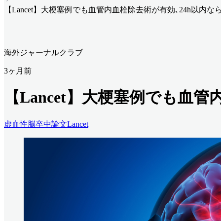
【Lancet】大梗塞例でも血管内血栓除去術が有効､24h以内
海外ジャーナルクラブ
3ヶ月前
【Lancet】大梗塞例でも血
虚血性脳卒中
論文
Lancet