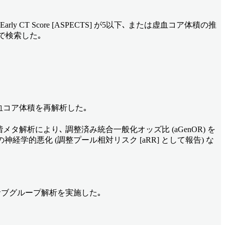
rly CT Score [ASPECTS] が5以下､ または虚血コア体積の推
eで検索した｡
血コア体積を再解析した｡
2段階メタ解析により､ 調整済み統合一般化オッズ比 (aGenOR) を
学的悪化 (調整プール相対リスク [aRR] として報告) な
サブグループ解析を実施した｡