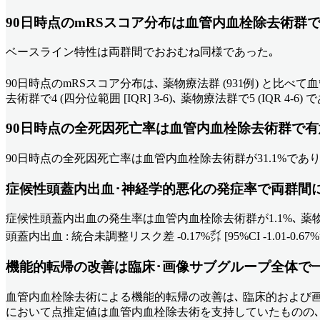
90日時点のmRSスコア分布は血管内血栓除去術群
ベースライン特性は両群間でおおむね同様であった｡
90日時点のmRSスコア分布は､ 薬物療法群 (931例) と比べて血管内血栓除
去術群で4 (四分位範囲 [IQR] 3-6)､ 薬物療法群で5 (IQR 4-6)
90日時点の全死因死亡率は血管内血栓除去術群で
90日時点の全死因死亡率は血管内血栓除去術群が31.1%であり､ 薬物療法群の
症候性頭蓋内出血･神経学的悪化の発症率で両群間
症候性頭蓋内出血の発生率は血管内血栓除去術群が1.1%､ 薬物療
頭蓋内出血 : 統合未調整リスク差 -0.17%㌽ [95%CI -1.01-0.67%㌽]､ p
機能的転帰の改善は臨床･画像サブグループ全体で
血管内血栓除去術による機能的転帰の改善は､ 臨床的および画像
において点推定値は血管内血栓除去術を支持していたものの､ 9