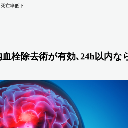
なら死亡率低下
管内血栓除去術が有効､24h以内