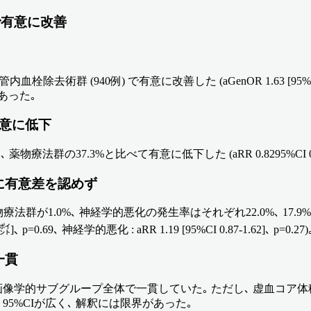
で有意に改善
去術群 (940例) で有意に改善した (aGenOR 1.63 [95%CI 1
 であった｡
有意に低下
37.3%と比べて有意に低下した (aRR 0.8295%CI 0.70-0.
に有意差を認めず
法群が1.0%､ 神経学的悪化の発生率はそれぞれ22.0%､ 17
=0.69､ 神経学的悪化 : aRR 1.19 [95%CI 0.87-1.62]､ p=0.27)
一貫
学的サブグループ全体で一貫していた｡ ただし､ 虚血コア体積の
5%CIが広く､ 解釈には限界があった｡