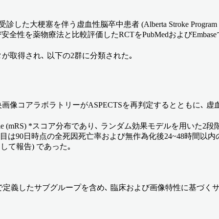
大梗塞を伴う虚血性脳卒中患者 (Alberta Stroke Program Ea
安全性を薬物療法と比較評価したRCTをPubMedおよびEmbas
タが取得され､ 以下の2群に分類された｡
画像コアラボラトリーがASPECTSを再判定するとともに､ 虚
Scale (mRS) *スコア分布であり､ ランダム効果モデルを用いた
は90日時点の全死因死亡率および無作為化後24~48時間以内の神経
して報告) であった｡
時間で定義したサブグループを含め､ 臨床および画像特性に基づく