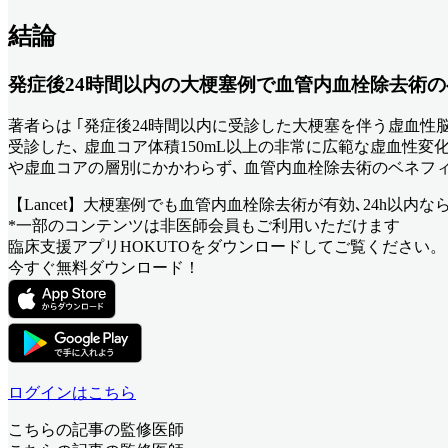
結論
発症後24時間以内の大梗塞例で血管内血栓除去術
著者らは ｢発症後24時間以内に受診した大梗塞を伴う虚血性
受診した､ 虚血コア体積150mL以上の非常に広範な虚血性変
や虚血コアの層別にかかわらず､ 血管内血栓除去術のベネフィ
【Lancet】大梗塞例でも血管内血栓除去術が有効､24h以内
*一部のコンテンツは非医師会員もご利用いただけます
臨床支援アプリHOKUTOをダウンロードしてご覧ください。
今すぐ無料ダウンロード！
ログインはこちら
こちらの記事の監修医師