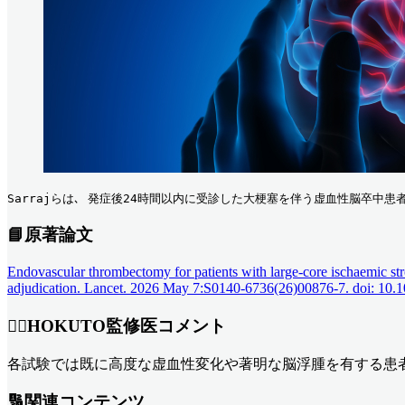
Sarrajらは､ 発症後24時間以内に受診した大梗塞を伴う虚血性脳卒中患
📘原著論文
Endovascular thrombectomy for patients with large-core ischaemic stro
adjudication. Lancet. 2026 May 7:S0140-6736(26)00876-7. doi: 10.
👨‍⚕️HOKUTO監修医コメント
各試験では既に高度な虚血性変化や著明な脳浮腫を有する患者
🔢関連コンテンツ