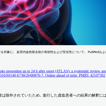
者を対象に､ 血管内血栓除去術の有効性および安全性について､ PubMedお
ke presenting up to 24 h after onset (ATLAS): a systematic review and 
1016/S0140-6736(26)00876-7. Online ahead of print. PMID: 42107392
は除外されていたため､ 進行した虚血患者への結果の解釈には