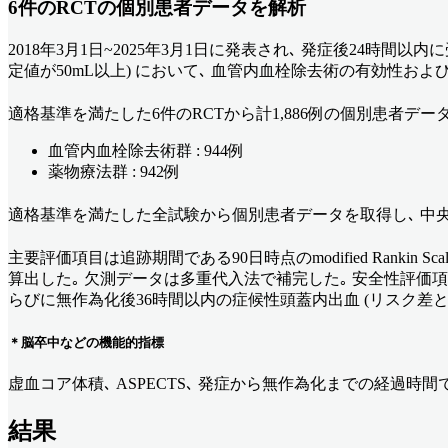
6件のRCTの個別患者データを解析
2018年3月1日~2025年3月1日に発表され､ 発症後24時間以内に受診した
定値が50mL以上) において､ 血管内血栓除去術の有効性および
適格基準を満たした6件のRCTから計1,886例の個別患者デー
血管内血栓除去術群 : 944例
薬物療法群 : 942例
適格基準を満たした全試験から個別患者データを取得し､ 中央
主要評価項目は追跡期間である90日時点のmodified Rankin 
算出した｡ 欠測データは多重代入法で補完した｡ 安全性評価項目
らびに無作為化後36時間以内の症候性頭蓋内出血 (リスク差と
＊脳卒中などの機能的指標
虚血コア体積､ ASPECTS､ 発症から無作為化までの経過
結果