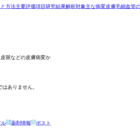
象と方法
主要評価項目
研究結果
解析対象
主な病変
皮膚毛細血管
枝状皮斑などの皮膚病変か
ではありません。
アル
薬剤情報
ポスト