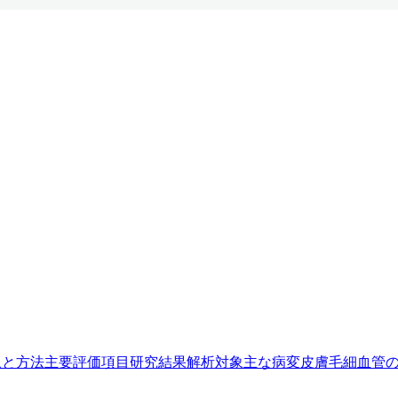
象と方法
主要評価項目
研究結果
解析対象
主な病変
皮膚毛細血管