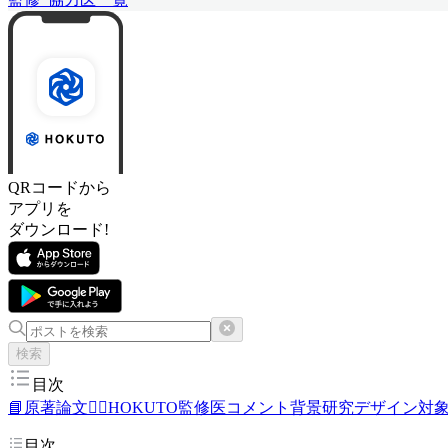
QRコードから
アプリを
ダウンロード!
検索
目次
📘原著論文
👨‍⚕️HOKUTO監修医コメント
背景
研究デザイン
対
目次