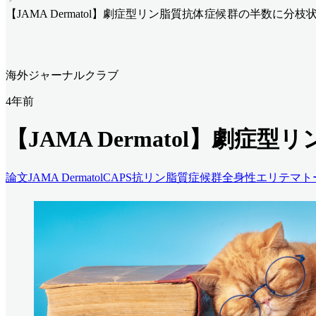
【JAMA Dermatol】劇症型リン脂質抗体症候群の半数に分
海外ジャーナルクラブ
4年前
【JAMA Dermatol】
論文
JAMA Dermatol
CAPS
抗リン脂質症候群
全身性エリテマト