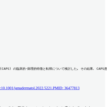
(CAPS) の臨床的･病理的特徴と転帰について検討した｡ その結果､ CAP
doi:10.1001/jamadermatol.2022.5221.PMID: 36477813