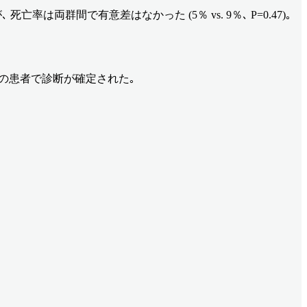
亡率は両群間で有意差はなかった (5％ vs. 9％､ P=0.47)｡
ての患者で診断が確定された｡