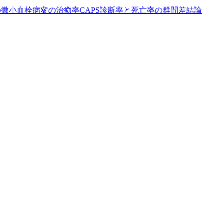
の微小血栓
病変の治癒率
CAPS診断率と死亡率の群間差
結論