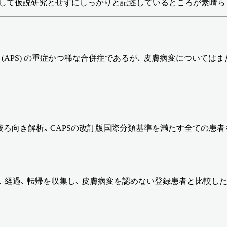
説研究とせずにしっかりと記述しているところが素晴らしいです｡ 目的
群 (APS) の重症かつ稀な合併症であるが､ 皮膚病変について
の後ろ向き解析｡ CAPSの改訂版国際分類基準を満たす全ての患
､ 経過､ 転帰を収集し､ 皮膚病変を認めない登録患者と比較した