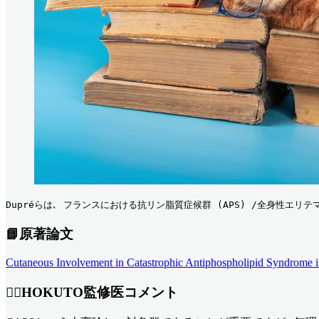
Dupréらは､ フランスにおける抗リン脂質症候群 (APS) /全身性エリ
📘原著論文
Cutaneous Involvement in Catastrophic Antiphospholipid Syndrome 
👨‍⚕️HOKUTO監修医コメント