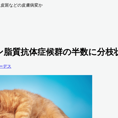
枝状皮斑などの皮膚病変か
劇症型リン脂質抗体症候群の半数に
ーデス