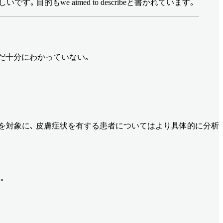
もwe aimed to describeと書かれています｡
はまだ十分にわかっていない｡
者を対象に､ 皮膚症状を有する患者についてはより具体的に分析
｡