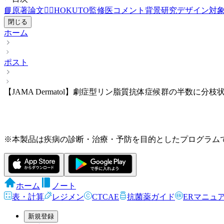
📘原著論文
👨‍⚕️HOKUTO監修医コメント
背景
研究デザイン
対
閉じる
ホーム
ポスト
【JAMA Dermatol】劇症型リン脂質抗体症候群の半数に分
※本製品は疾病の診断・治療・予防を目的としたプログラム
ホーム
ノート
表・計算
レジメン
CTCAE
抗菌薬ガイド
ERマニュ
新規登録