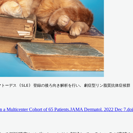
テマトーデス (SLE) 登録の後ろ向き解析を行い､ 劇症型リン脂質抗体症候群 
in a Multicenter Cohort of 65 Patients.JAMA Dermatol. 2022 Dec 7.