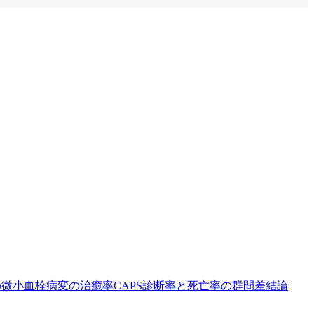
の微小血栓
病変の治癒率
CAPS診断率と死亡率の群間差
結論