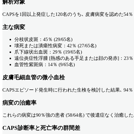
解析対象
CAPSを1回以上発症した120名のうち､ 皮膚病変を認めた54％
主な病変
分枝状皮斑：45％ (29/65名)
壊死または潰瘍性病変：42％ (27/65名)
爪下線状出血斑：29％ (19/65名)
遠位炎症性浮腫 [熱感のある手足または顔の発赤]：23％ (1
血管性紫斑病：14％ (9/65名)
皮膚毛細血管の微小血栓
CAPSエピソード発生時に行われた生検を検討した結果､ 94％ 
病変の治癒率
これらの病変は90％強の患者 (58/64名) で後遺症なく治癒した
CAPS診断率と死亡率の群間差