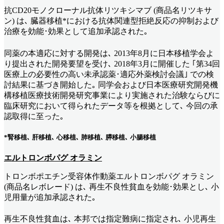
抗CD20モノクローナル抗体リツキシマブ (商品名リツキサ
ン) は､ 臓器移植*における抗体関連型拒絶反応の抑制および
治療を効能･効果として追加承認された｡
同薬の本適応に対する開発は､ 2013年8月に日本移植学会よ
り提出された開発要望を受け､ 2018年3月に開催した ｢第34回
医療上の必要性の高い未承認薬･適応外薬検討会議｣ での検
討結果に基づき開始した｡ 同学会および日本医療研究開発機
構移植医療技術開発研究事業により実施された治験ならびに
臨床研究において得られたデータ等を根拠として､ 今回の承
認取得に至った｡
*腎移植､ 肝移植､ 心移植､ 肺移植､ 膵移植､ 小腸移植
エルトロンボパグ オラミン
トロンボポエチン受容体作動薬エルトロンボパグ オラミン
(商品名レボレード) は､ 再生不良性貧血を効能･効果とし､ 小
児用量が追加承認された｡
再生不良性貧血は､ 本邦では指定難病に指定され､ 小児再生