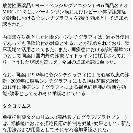
放射性医薬品3-ヨードベンジルグアニジン (¹²³I) (商品名ミオ
MIBG-I123) は､ パーキンソン病およびレビー小体型認知症
の診断における心シンチグラフィを効能･効果として追加承
認された｡
両疾患を対象とした同薬の心シンチグラフィは､ 適応外使用
であっても保険給付の対象とすることが認められており､ 臨
床現場で活用されてきた｡ また､ 両疾患における診断基準の1
つとして同薬は国内外の診療ガイドラインに採用されてお
り､ そうした現状を踏まえ､ 今回の追加承認に至った｡
なお､ 同薬は1992年に心シンチグラフィによる心臓疾患の診
断､ 2009年に腫瘍シンチグラフィによる神経芽腫の診断､
2011年に腫瘍シンチグラフィによる褐色細胞腫の診断を効
能･効果としてそれぞれ承認されている｡
タクロリムス
免疫抑制薬タクロリムス (商品名プログラフ/グラセプター)
は､ 腎移植における拒絶反応の抑制を効能･効果として､ 新た
な用法および用量としてそれぞれ追加承認された｡