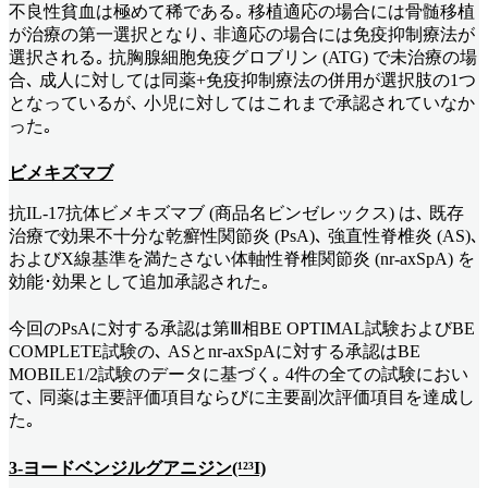
不良性貧血は極めて稀である｡ 移植適応の場合には骨髄移植
が治療の第一選択となり､ 非適応の場合には免疫抑制療法が
選択される｡ 抗胸腺細胞免疫グロブリン (ATG) で未治療の場
合､ 成人に対しては同薬+免疫抑制療法の併用が選択肢の1つ
となっているが､ 小児に対してはこれまで承認されていなか
った｡
ビメキズマブ
抗IL-17抗体ビメキズマブ (商品名ビンゼレックス) は､ 既存
治療で効果不十分な乾癬性関節炎 (PsA)､ 強直性脊椎炎 (AS)､
およびX線基準を満たさない体軸性脊椎関節炎 (nr-axSpA) を
効能･効果として追加承認された｡
今回のPsAに対する承認は第Ⅲ相BE OPTIMAL試験およびBE
COMPLETE試験の､ ASとnr-axSpAに対する承認はBE
MOBILE1/2試験のデータに基づく｡ 4件の全ての試験におい
て､ 同薬は主要評価項目ならびに主要副次評価項目を達成し
た｡
3-ヨードベンジルグアニジン(¹²³I)