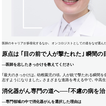
医師のキャリアが多様化するなか､ オンコロジストとしての道をなぜ選んだ
原点は ｢目の前で人が撃たれた｣ 瞬間の
––医師を志したきっかけを教えて
くだ
さい
｢最大のきっかけは､ 幼稚園児の頃､ 人が銃で撃たれる瞬間
志すようになりました｡ さまざまな進路を考える中で､ 中高
消化器がん専門の道へ──｢不慮の病を治
––専門領域の中で消化器がんを選択した理由
は