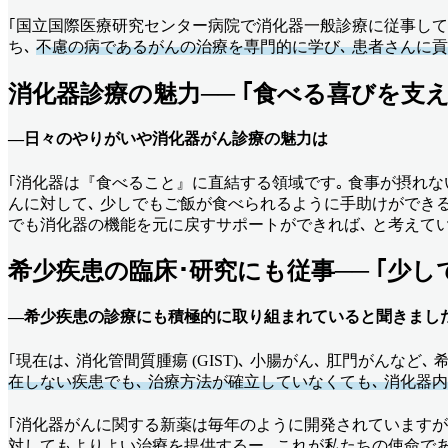
｢国立国際医療研究センター病院で消化器一般診療に従事して
ち､
不慮の病であるがんの治療を専門的に学び､ 患者さんに
消化器診療の魅力── ｢食べる喜びを支え
––日々のやりがいや消化器がん診療の魅力は
｢消化器は『食べること』に直結する領域です｡ 食事が摂れな
んに対して､ 少しでもご飯が食べられるように手助けができる
でも消化器の機能を元に戻すサポートができれば､ と考えてい
希少疾患の臨床･研究にも従事── ｢少
––希少疾患の診療にも積極的に取り組まれていると聞きまし
｢現在は､ 消化管間質腫瘍 (GIST)､ 小腸がん､ 肛門が
在しない疾患でも､ 治療方法が確立していなくても､ 消化
｢消化器がんに関する新薬は毎年のように開発されていますが､
対してもよりよい治療を提供するー｡ これが私たちの使命で