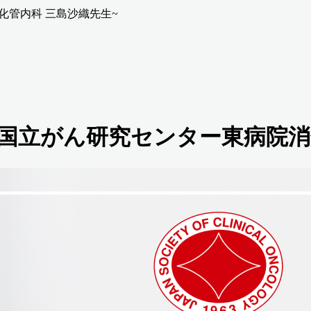
化管内科 三島沙織先生~
~国立がん研究センター東病院消