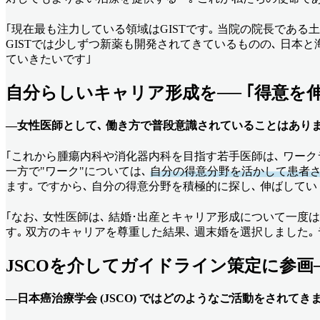
｢現在最も注力している領域はGISTです｡ 当院の院長であ
GISTでは少しずつ新薬も開発されてきているものの､ 日本
ていきたいです｣
自分らしいキャリア形成を── ｢得意を伸
––女性医師として､ 働き方で普段意識されていることはあり
｢これから腫瘍内科や消化器内科を目指す若手医師は､ ワーク
一方で"ワーク"については､
自分の得意分野を活かして患者さ
ます｡ ですから､ 自分の得意分野を積極的に探し､ 伸ばして
｢なお､ 女性医師は､ 結婚･出産とキャリア形成について一
す｡ 双方のキャリアを尊重した結果､ 週末婚を選択しました
JSCOを介してガイドライン策定に参画
––日本
癌治療
学会
(JSCO) ではどのようなご活動をされてき