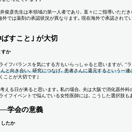
る土井俊彦先生は本領域の第一人者であり､ 直々にご指導いただ
と海外では薬剤の承認状況が異なります｡ 現在海外で承認されて
ばすこと｣ が大切
ますか
ライフバランスを気にする方もいらっしゃると思いますが､ "ラ
んと向き合い､ 研究につなげ､ 患者さんに還元するという一
いくことが大切です｣
度は考える日が来ると思います｡ 私の場合､ 夫は大阪で消化器外
｡ ライフイベントで悩んでいる女性医師には､ こうした選択肢
──学会の意義
ましたか