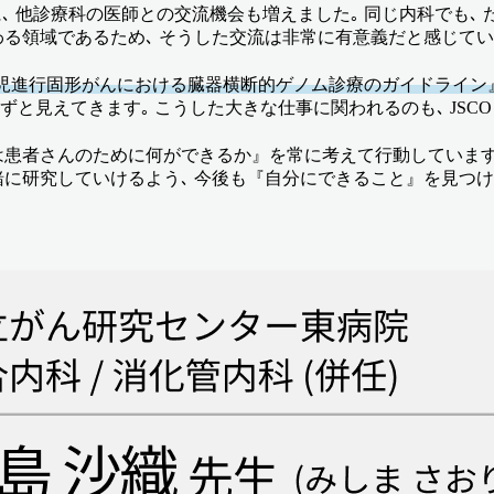
に､ 他診療科の医師との交流機会も増えました｡ 同じ内科でも､
わる領域であるため､ そうした交流は非常に有意義だと感じてい
小児進行固形がんにおける臓器横断的ゲノム診療のガイドライン
ずと見えてきます｡ こうした大きな仕事に関われるのも､ JSC
自分は患者さんのために何ができるか』を常に考えて行動していま
緒に研究していけるよう､ 今後も『自分にできること』を見つけ