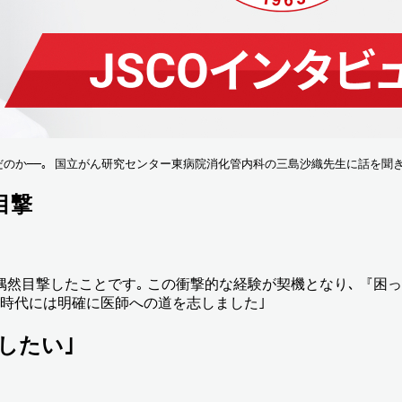
のか──｡ 国立がん研究センター東病院消化管内科の三島沙織先生に話を聞き
目撃
を偶然目撃したことです｡ この衝撃的な経験が契機となり､ 『
生時代には明確に医師への道を志しました｣
したい｣