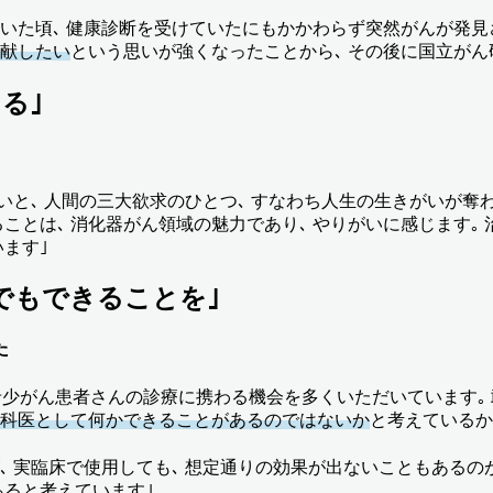
いた頃､ 健康診断を受けていたにもかかわらず突然がんが発見
貢献したい
という思いが強くなったことから､ その後に国立がん
る｣
いと､ 人間の三大欲求のひとつ､ すなわち人生の生きがいが奪
ことは､ 消化器がん領域の魅力であり､ やりがいに感じます｡
ます｣
しでもできることを｣
た
んなど､ 希少がん患者さんの診療に携わる機会を多くいただいていま
器内科医として何かできることがあるのではないか
と考えているか
 実臨床で使用しても､ 想定通りの効果が出ないこともあるのが
あると考えています｣