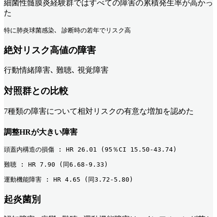
細菌性髄膜炎経験群ではすべての障害の累積発生率が高かっ
た
特に肺炎球菌感染､ 診断時の若年でリスク高
絶対リスク高値の障害
行動情緒障害､ 難聴､ 視覚障害
対照群との比較
7種類の障害について相対リスクの有意な増加を認めた
調整HRが大きい障害
頭蓋内構造の損傷 : HR 26.01 (95％CI 15.50-43.74) 
難聴 : HR 7.90 (同6.68-9.33) 
運動機能障害 : HR 4.65 (同3.72-5.80) 
起炎菌別