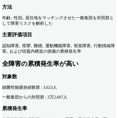
方法
年齢､ 性別､ 居住地をマッチングさせた一般集団を対照群と
して障害リスクを解析した
主要評価項目
認知障害､ 痙攣､ 難聴､ 運動機能障害､ 視覚障害､ 行動情緒障
害､ および頭蓋内構造の損傷の累積発生率
全障害の累積発生率が高い
対象数
細菌性髄膜炎経験群 : 3,623人
一般集団からの対照群 : 3万2,607人
累積発生率