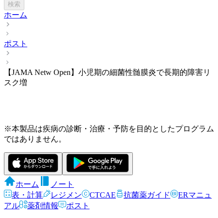
検索
ホーム
ポスト
【JAMA Netw Open】小児期の細菌性髄膜炎で長期的障害リ
スク増
※本製品は疾病の診断・治療・予防を目的としたプログラム
ではありません。
ホーム
ノート
表・計算
レジメン
CTCAE
抗菌薬ガイド
ERマニュ
アル
薬剤情報
ポスト