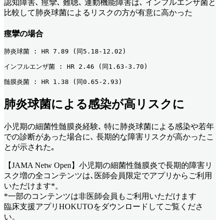
認知障害､ 痙攣､ 難聴､ 運動機能障害は､ インフルエンザ菌と
比較して肺炎球菌によるリスクの方が有意に高かった
痙攣の場合
肺炎球菌 : HR 7.89 (同5.18-12.02)
インフルエンザ菌 : HR 2.46 (同1.63-3.70)
髄膜炎菌 : HR 1.38 (同0.65-2.93) 
肺炎球菌による感染が高リスクに
小児期の細菌性髄膜炎経験､ 特に肺炎球菌による感染や若年
での診断があった場合に､ 長期的な障害リスクが高かったこ
とが示された｡
【JAMA Netw Open】小児期の細菌性髄膜炎で長期的障害リ
スク増
の全コンテンツは､医師会員限定でアプリからご利用
いただけます*。
*一部のコンテンツは非医師会員もご利用いただけます
臨床支援アプリHOKUTOをダウンロードしてご覧くださ
い。