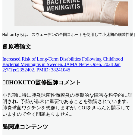
Mohantyらは､ スウェーデンの全国コホートを使用して小児期の細菌性髄
📘原著論文
Increased Risk of Long-Term Disabilities Following Childhood
Bacterial Meningitis in Sweden. JAMA Netw Open. 2024 Jan
2;7(1):e2352402. PMID: 38241045
👨‍⚕HOKUTO監修医師コメント
小児期に特に肺炎球菌性髄膜炎の長期的な障害を科学的に証
明され､ 予防が非常に重要であることを強調されています｡
肺炎球菌ワクチンを想像しますが､ COIをきちんと開示して
いますので全く問題ありません｡
🔢関連コンテンツ