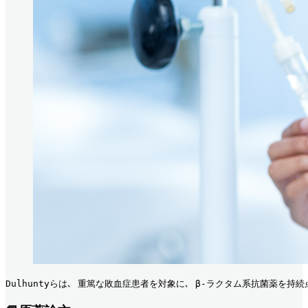
Dulhuntyらは､ 重篤な敗血症患者を対象に､ β-ラクタム系抗菌薬