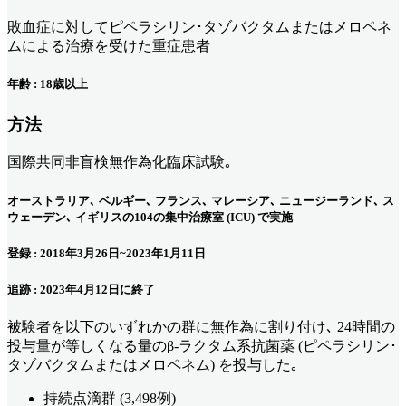
敗血症に対してピペラシリン･タゾバクタムまたはメロペネ
ムによる治療を受けた重症患者
年齢 : 18歳以上
方法
国際共同非盲検無作為化臨床試験｡
オーストラリア､ ベルギー､ フランス､ マレーシア､ ニュージーランド､ ス
ウェーデン､ イギリスの104の集中治療室 (ICU) で実施
登録 : 2018年3月26日~2023年1月11日
追跡 : 2023年4月12日に終了
被験者を以下のいずれかの群に無作為に割り付け､ 24時間の
投与量が等しくなる量のβ-ラクタム系抗菌薬 (ピペラシリン･
タゾバクタムまたはメロペネム) を投与した｡
持続点滴群 (3,498例)