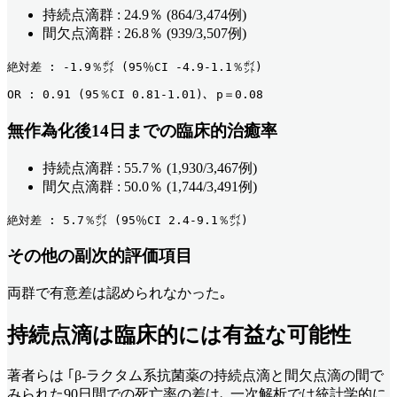
持続点滴群 : 24.9％ (864/3,474例)
間欠点滴群 : 26.8％ (939/3,507例)
絶対差 : -1.9％㌽ (95％CI -4.9-1.1％㌽) 
OR : 0.91 (95％CI 0.81-1.01)､ p＝0.08
無作為化後14日までの臨床的治癒率
持続点滴群 : 55.7％ (1,930/3,467例)
間欠点滴群 : 50.0％ (1,744/3,491例)
絶対差 : 5.7％㌽ (95％CI 2.4-9.1％㌽) 
その他の副次的評価項目
両群で有意差は認められなかった｡
持続点滴は臨床的には有益な可能性
著者らは ｢β-ラクタム系抗菌薬の持続点滴と間欠点滴の間で
みられた90日間での死亡率の差は､ 一次解析では統計学的に