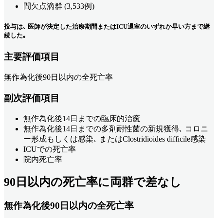
間欠点滴群 (3,533例)
投与は､ 医師が決定した治療期間またはICU退室のいずれか早い方まで継
続した｡
主要評価項目
無作為化後90日以内の全死亡率
副次評価項目
無作為化後14日までの臨床的治癒
無作為化後14日までの多剤耐性菌の新規獲得､ コロニ
ー形成もしくは感染､ またはClostridioides difficile感染
ICUでの死亡率
院内死亡率
90日以内の死亡率に両群で差なし
無作為化後90日以内の全死亡率