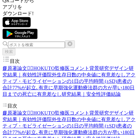
QRコードから
アプリを
ダウンロード!
検索
目次
📘原著論文
👨‍⚕️HOKUTO監修医コメント
背景
研究デザイン
研
究結果｜有効性評価
院外生存日数の中央値に有意差なし
アク
ティブ・モビライゼーションの1日の平均時間 (±SD)
患者の
合計77%が起立､有意に早期強化運動療法群の方が早い
180日
目までの死亡に有意差なし
研究結果｜安全性評価
結論
目次
📘原著論文
👨‍⚕️HOKUTO監修医コメント
背景
研究デザイン
研
究結果｜有効性評価
院外生存日数の中央値に有意差なし
アク
ティブ・モビライゼーションの1日の平均時間 (±SD)
患者の
合計77%が起立､有意に早期強化運動療法群の方が早い
180日