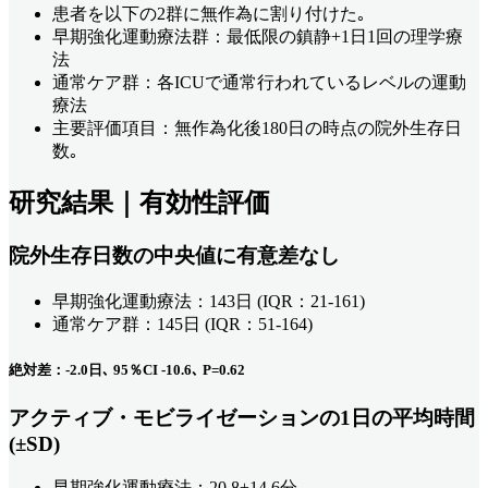
患者を以下の2群に無作為に割り付けた｡
早期強化運動療法群：最低限の鎮静+1日1回の理学療
法
通常ケア群：各ICUで通常行われているレベルの運動
療法
主要評価項目：無作為化後180日の時点の院外生存日
数｡
研究結果｜有効性評価
院外生存日数の中央値に有意差なし
早期強化運動療法：143日 (IQR：21-161)
通常ケア群：145日 (IQR：51-164)
絶対差：-2.0日､ 95％CI -10.6､ P=0.62
アクティブ・モビライゼーションの1日の平均時間
(±SD)
早期強化運動療法：20.8±14.6分