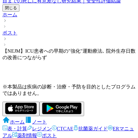
目までの死亡に有意差なし
研究結果｜安全性評価
結論
閉じる
ホーム
ポスト
【NEJM】ICU患者への早期の"強化"運動療法､ 院外生存日数
の改善につながらず
※本製品は疾病の診断・治療・予防を目的としたプログラム
ではありません。
ホーム
ノート
表・計算
レジメン
CTCAE
抗菌薬ガイド
ERマニュ
アル
薬剤情報
ポスト