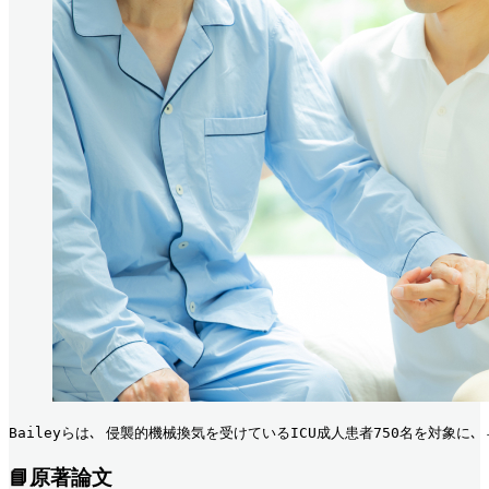
Baileyらは､ 侵襲的機械換気を受けているICU成人患者750名を対象に
📘原著論文