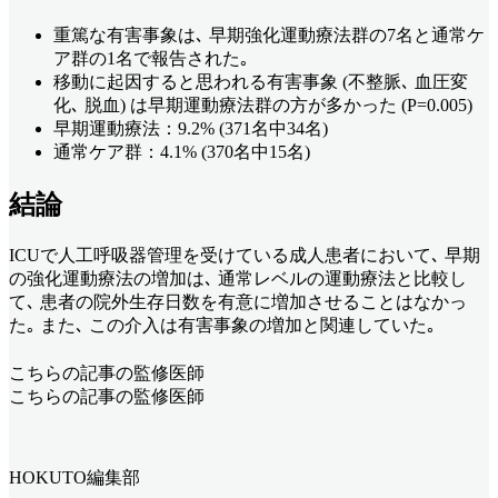
重篤な有害事象は､ 早期強化運動療法群の7名と通常ケ
ア群の1名で報告された｡
移動に起因すると思われる有害事象 (不整脈､ 血圧変
化､ 脱血) は早期運動療法群の方が多かった (P=0.005)
早期運動療法：9.2% (371名中34名)
通常ケア群：4.1% (370名中15名)
結論
ICUで人工呼吸器管理を受けている成人患者において､ 早期
の強化運動療法の増加は､ 通常レベルの運動療法と比較し
て､ 患者の院外生存日数を有意に増加させることはなかっ
た｡ また､ この介入は有害事象の増加と関連していた｡
こちらの記事の監修医師
こちらの記事の監修医師
HOKUTO編集部