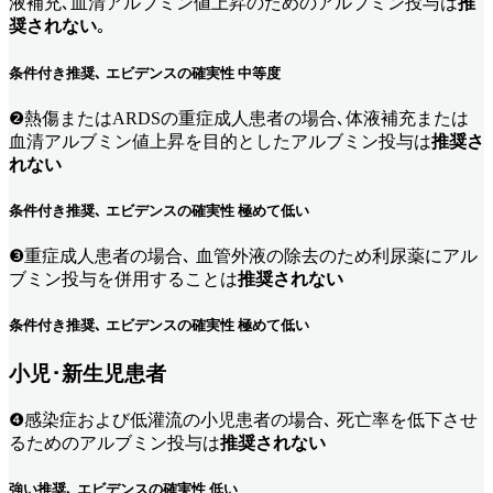
液補充､血清アルブミン値上昇のためのアルブミン投与は
推
奨されない
｡
条件付き推奨､ エビデンスの確実性 中等度
❷熱傷またはARDSの重症成人患者の場合､体液補充または
血清アルブミン値上昇を目的としたアルブミン投与は
推奨さ
れない
条件付き推奨､ エビデンスの確実性 極めて低い
❸重症成人患者の場合､ 血管外液の除去のため利尿薬にアル
ブミン投与を併用することは
推奨されない
条件付き推奨､ エビデンスの確実性 極めて低い
小児･新生児患者
❹感染症および低灌流の小児患者の場合､ 死亡率を低下させ
るためのアルブミン投与は
推奨されない
強い推奨､ エビデンスの確実性 低い