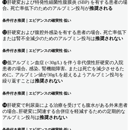
⓫肝硬変および特発性細菌性腹膜炎 (SBP) を有する患者の場
合､ 死亡率低下のためのアルブミン投与が
推奨される
条件付き推奨｜エビデンスの確実性 低い
⓬肝硬変および腹腔外感染を有する患者の場合､ 死亡率低下
または腎不全減少のためのアルブミン投与は
推奨されない
条件付き推奨｜エビデンスの確実性 低い
⓭低アルブミン血症 (<30g/L) を伴う非代償性肝硬変の入院
患者の場合､ 感染､ 腎機能障害､ または死亡を減少させるた
めに､ アルブミン値が30g/Lを超えるようアルブミン投与を
繰り返すことは
推奨されない
条件付き推奨｜エビデンスの確実性 低い
⓮肝硬変で利尿薬による治療を受けても腹水がある外来患者
の場合､肝硬変に関連する合併症を軽減するための定期的な
アルブミン投与は
推奨されない
条件付き推奨｜エビデンスの確実性 低い