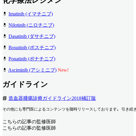
化学療法レジメン
💊
Imatinib (イマチニブ)
💊
Nilotinib (ニロチニブ)
💊
Dasatinib (ダサチニブ)
💊
Bosutinib (ボスチニブ)
💊
Ponatinib (ポナチニブ)
💊
Asciminib (アシミニブ)
New!
ガイドライン
📘
造血器腫瘍診療ガイドライン2018補訂版
その他にも専門医によるコンテンツを随時リリースしております｡ 引き続き
こちらの記事の監修医師
こちらの記事の監修医師