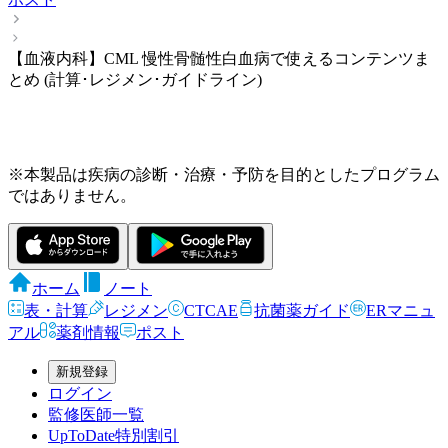
【血液内科】CML 慢性骨髄性白血病で使えるコンテンツま
とめ (計算･レジメン･ガイドライン)
※本製品は疾病の診断・治療・予防を目的としたプログラム
ではありません。
ホーム
ノート
表・計算
レジメン
CTCAE
抗菌薬ガイド
ERマニュ
アル
薬剤情報
ポスト
新規登録
ログイン
監修医師一覧
UpToDate特別割引