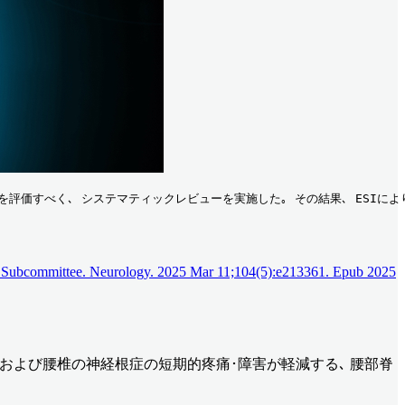
効果を評価すべく､ システマティックレビューを実施した｡ その結果､ E
es Subcommittee. Neurology. 2025 Mar 11;104(5):e213361. Epub 2025
blyです｡ 頚椎および腰椎の神経根症の短期的疼痛･障害が軽減する､ 腰部脊