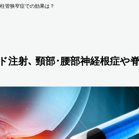
や脊柱管狭窄症での効果は？
テロイド注射､ 頸部･腰部神経根症