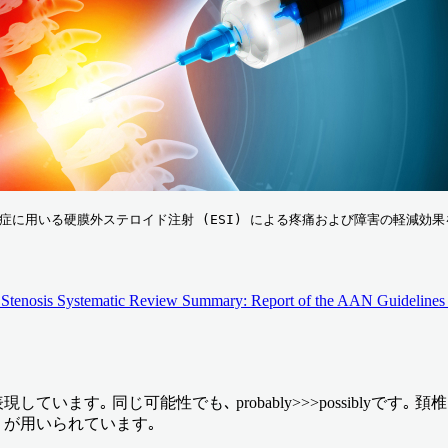
狭窄症に用いる硬膜外ステロイド注射 (ESI) による疼痛および障害の軽減
nal Stenosis Systematic Review Summary: Report of the AAN Guidelin
の程度を表現しています｡ 同じ可能性でも､ probably>>>possi
y｣ が用いられています｡