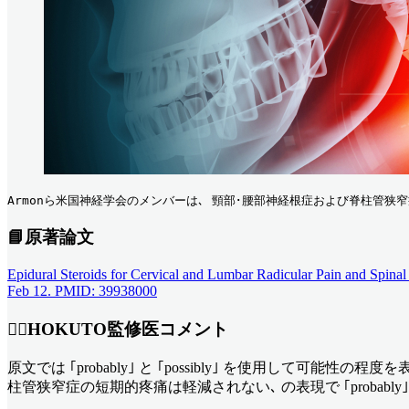
Armonら米国神経学会のメンバーは､ 頸部･腰部神経根症および脊柱管
📘原著論文
Epidural Steroids for Cervical and Lumbar Radicular Pain and Spi
Feb 12. PMID: 39938000
👨‍⚕️HOKUTO監修医コメント
原文では ｢probably｣ と ｢possibly｣ を使用して可能性
柱管狭窄症の短期的疼痛は軽減されない､ の表現で ｢probabl