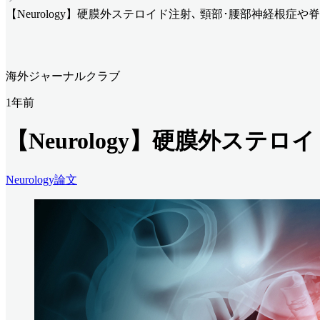
【Neurology】硬膜外ステロイド注射､ 頸部･腰部神経根症
海外ジャーナルクラブ
1年前
【Neurology】硬膜外ス
Neurology
論文