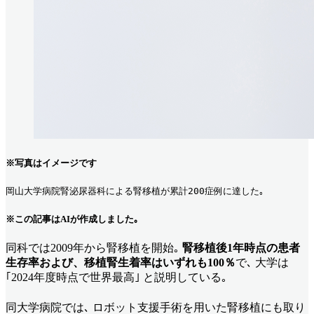
※写真はイメージです
岡山大学病院腎泌尿器科による腎移植が累計200症例に達した｡  
※この記事はAIが作成しました｡
同科では2009年から腎移植を開始｡
腎
移植後1年時点の患者
生存率および、移植腎生着率はいずれも100％
で､ 大学は
｢2024年度時点で世界最高｣ と説明している｡
同大学病院では､ ロボット支援手術を用いた腎移植にも取り