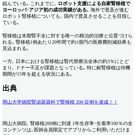
組んでいる｡ これまでに､
ロボット支援による自家腎移植で
ヨーロッパ･アジア初の成功実績がある
｡ 海外で普及が進む
ロボット腎移植についても､ 国内で普及させることを目指し
ている｡
腎移植は末期腎不全に対する唯一の根治的治療と位置づけら
れる｡ 腎移植1例あたり20年間で約1億円の医療費削減効果も
見込まれる｡
一方､ 日本における腎移植は腎代替療法全体の約3％にとど
まり､ ドナー不足が課題となっている｡ 特に献腎移植は待機
期間が15年を超える状況にある｡
出典
岡山大学病院腎泌尿器科で腎移植 200 症例を達成！！
岡山大病院､ 腎移植200例に到達 1年生存率･生着率100％
の全
コンテンツは､医師会員限定でアプリからご利用いただけま