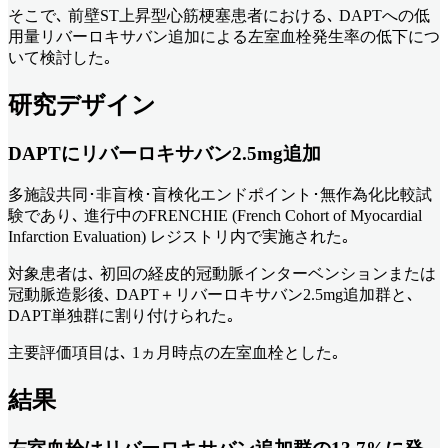
そこで､ 前壁ST上昇型心筋梗塞患者における､ DAPTへの低
用量リバーロキサバン追加による左室血栓発生率の低下につ
いて検討した｡
研究デザイン
DAPTにリバーロキサバン2.5mg追加
多施設共同･非盲検･盲検化エンドポイント･無作為化比較試
験であり､ 進行中のFRENCHIE (French Cohort of Myocardial
Infarction Evaluation) レジストリ内で実施された｡
対象患者は､ 初回の経皮的冠動脈インターベンションまたは
冠動脈造影後､ DAPT＋リバーロキサバン2.5mg追加群と､
DAPT単独群に割り付けられた｡
主要評価項目は､ 1ヵ月時点の左室血栓とした｡
結果