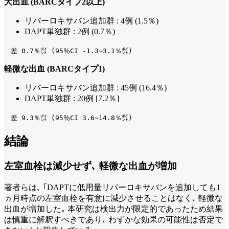
大出血 (BARCタイプ2以上)
リバーロキサバン追加群 : 4例 (1.5％)
DAPT単独群 : 2例 (0.7％)
　差 0.7％㌽ (95％CI -1.3~3.1％㌽) 
軽微な出血 (BARCタイプ1)
リバーロキサバン追加群 : 45例 (16.4％)
DAPT単独群 : 20例 [7.2％]
　差 9.3％㌽ (95％CI 3.6~14.8％㌽) 
結論
左室血栓は減少せず､ 軽微な出血が増加
著者らは､ ｢DAPTに低用量リバーロキサバンを追加しても1
ヵ月時点の左室血栓を有意に減少させることはなく､ 軽微な
出血が増加した｡ 本研究は検出力が限定的であったため結果
は慎重に解釈すべきであり､ わずかな効果の可能性は否定で