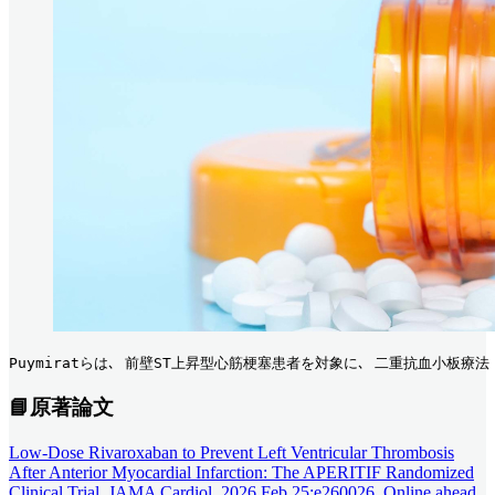
Puymiratらは､ 前壁ST上昇型心筋梗塞患者を対象に､ 二重抗血小板療法
📘原著論文
Low-Dose Rivaroxaban to Prevent Left Ventricular Thrombosis
After Anterior Myocardial Infarction: The APERITIF Randomized
Clinical Trial. JAMA Cardiol. 2026 Feb 25:e260026. Online ahead