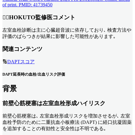
of print. PMID: 41739450
👨‍⚕️HOKUTO監修医コメント
左室血栓診断は主に心臓超音波に依存しており､ 検査方法や
評価のばらつきが結果に影響した可能性があります｡
関連コンテンツ
🔢
DAPTスコア
DAPT延長時の血栓/出血リスク評価
背景
前壁心筋梗塞は左室血栓形成ハイリスク
前壁心筋梗塞は､ 左室血栓形成リスクを増加させるが､ 左室
血栓予防のために二重抗血小板療法 (DAPT) に経口抗凝固薬
を追加することの有効性と安全性は不明である｡