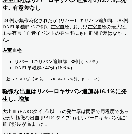
左室血栓はリバーロキサバン追加群の13.7%に発
生､ 有意差なし
560例が無作為化されたが (リバーロキサバン追加群 : 283例､
DAPT単独群 : 277例)､ 左室血栓､ および左室血栓の最大径､
主要有害心血管イベントの発生率にも両群間で差はなかっ
た｡
左室血栓
リバーロキサバン追加群 : 38例 (13.7％)
DAPT単独群 : 47例 (16.6％)
　差 -2.9％㌽ (95％CI -8.9~3.2％㌽､ p＝0.34) 
軽微な出血はリバーロキサバン追加群16.4％に発
生し､ 増加
大出血 (BARCタイプ2以上) の発生率は両群で同程度であっ
たが､ 軽微な出血 (BARCタイプ1) はリバーロキサバン追加
群で頻度が高まった｡