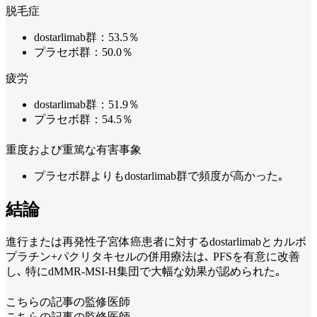
脱毛症
dostarlimab群：53.5％
プラセボ群：50.0％
疲労
dostarlimab群：51.9％
プラセボ群：54.5％
重度および重篤な有害事象
プラセボ群よりもdostarlimab群で頻度が高かった｡
結論
進行または再発性子宮体癌患者に対するdostarlimabとカルボ
プラチン+パクリタキセルの併用療法は､ PFSを有意に改善
し､ 特にdMMR-MSI-H集団で大幅な効果が認められた｡
こちらの記事の監修医師
こちらの記事の監修医師