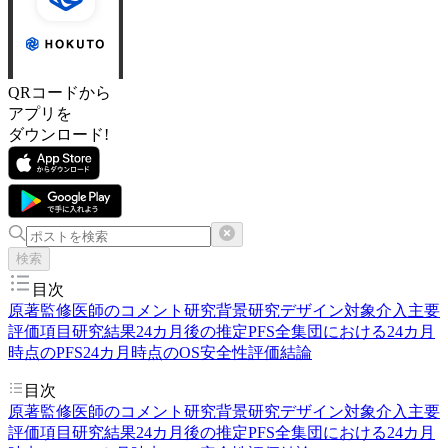
QRコードから
アプリを
ダウンロード!
検索
目次
原著
監修医師のコメント
研究背景
研究デザイン
対象
介入
主要
評価項目
研究結果
24カ月後の推定PFS
全集団における24カ月
時点のPFS
24カ月時点のOS
安全性評価
結論
目次
原著
監修医師のコメント
研究背景
研究デザイン
対象
介入
主要
評価項目
研究結果
24カ月後の推定PFS
全集団における24カ月