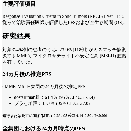
主要評価項目
Response Evaluation Criteria in Solid Tumors (RECIST ver1.1) に
従って治験責任医師が評価したPFSおよび全生存期間 (OS)｡
研究結果
対象の494例の患者のうち､ 23.9% (118例) がミスマッチ修復
欠損 (dMMR)､ マイクロサテライト不安定性高 (MSI-H) 腫瘍
を有していた｡
24カ月後の推定PFS
dMMR-MSI-H集団の24カ月後の推定PFS
dostarlimab群：61.4％ (95％CI 46.3-73.4)
プラセボ群：15.7％ (95％CI 7.2-27.0)
進行または死亡に関するHR：0.28､ 95％CI 0.16-0.50､ P<0.001
全集団における24カ月時点のPFS