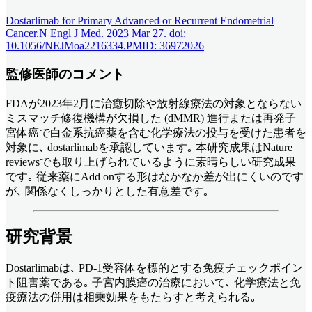
Dostarlimab for Primary Advanced or Recurrent Endometrial
Cancer.N Engl J Med. 2023 Mar 27. doi:
10.1056/NEJMoa2216334.PMID: 36972026
監修医師のコメント
FDAが2023年2月に治癒切除や放射線療法の対象とならない
ミスマッチ修復機構が欠損した (dMMR) 進行または再発子
宮体癌で白金系抗癌薬を含む化学療法の投与を受けた患者を
対象に､ dostarlimabを承認しています｡ 本研究成果はNature
reviewsでも取り上げられているように素晴らしい研究成果
です｡ 従来薬にAdd onする形はなかなか差が出にくいのです
が､ 関係なくしっかりとした有意差です｡
研究背景
Dostarlimabは､ PD-1受容体を標的とする免疫チェックポイン
ト阻害薬である｡ 子宮内膜癌の治療において､ 化学療法と免
疫療法の併用は相乗効果をもたらすと考えられる｡