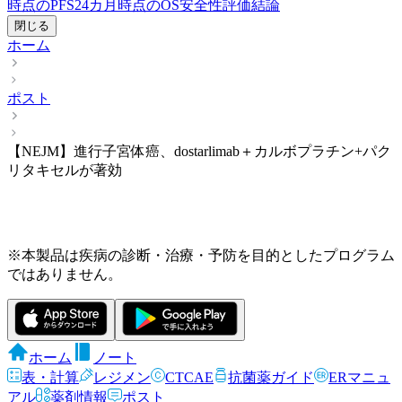
時点のPFS
24カ月時点のOS
安全性評価
結論
閉じる
ホーム
ポスト
【NEJM】進行子宮体癌、dostarlimab＋カルボプラチン+パク
リタキセルが著効
※本製品は疾病の診断・治療・予防を目的としたプログラム
ではありません。
ホーム
ノート
表・計算
レジメン
CTCAE
抗菌薬ガイド
ERマニュ
アル
薬剤情報
ポスト