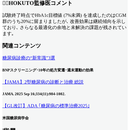
👨‍⚕️HOKUTO監修医コメント
試験終了時点でHbA1c目標値 (7%未満) を達成したのはCGM
群のうち20%に留まりましたが､ 改善効果は継続傾向を示し
ており､ さらなる最適化の余地と未解決の課題が残されてい
ます｡
関連コンテンツ
糖尿病診療の“新常識”3選
BNPスクリーニング･10年の処方変遷･週末運動の効果
【JAMA】2型糖尿病の診断と治療 総説
JAMA. 2025 Sep 16;334(11):984-1002.
【GL改訂】ADA ｢糖尿病の標準治療2025｣
米国糖尿病学会