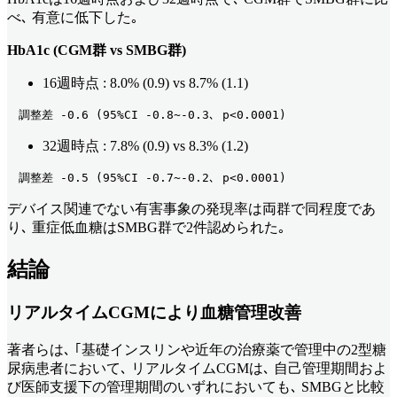
べ､ 有意に低下した｡
HbA1c (CGM群 vs SMBG群)
16週時点 : 8.0% (0.9) vs 8.7% (1.1)
　調整差 -0.6 (95%CI -0.8~-0.3､ p<0.0001) 
32週時点 : 7.8% (0.9) vs 8.3% (1.2)
　調整差 -0.5 (95%CI -0.7~-0.2､ p<0.0001) 
デバイス関連でない有害事象の発現率は両群で同程度であ
り､ 重症低血糖はSMBG群で2件認められた｡
結論
リアルタイムCGMにより血糖管理改善
著者らは､ ｢基礎インスリンや近年の治療薬で管理中の2型糖
尿病患者において､ リアルタイムCGMは､ 自己管理期間およ
び医師支援下の管理期間のいずれにおいても､ SMBGと比較