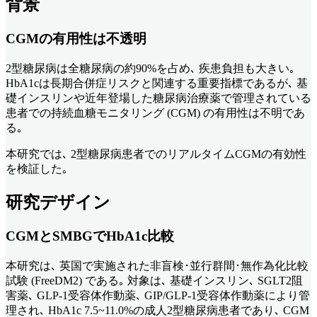
背景
CGMの有用性は不透明
2型糖尿病は全糖尿病の約90%を占め､ 疾患負担も大きい｡
HbA1cは長期合併症リスクと関連する重要指標であるが､ 基
礎インスリンや近年登場した糖尿病治療薬で管理されている
患者での持続血糖モニタリング (CGM) の有用性は不明であ
る｡
本研究では､ 2型糖尿病患者でのリアルタイムCGMの有効性
を検証した｡
研究デザイン
CGMとSMBGでHbA1c比較
本研究は､ 英国で実施された非盲検･並行群間･無作為化比較
試験 (FreeDM2) である｡ 対象は､ 基礎インスリン､ SGLT2阻
害薬､ GLP-1受容体作動薬､ GIP/GLP-1受容体作動薬により管
理され､ HbA1c 7.5~11.0%の成人2型糖尿病患者であり､ CGM