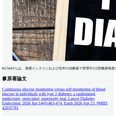
Wilmotらは､ 基礎インスリンおよび近年の治療薬で管理中の2型糖尿病患者におけ
📘原著論文
Continuous glucose monitoring versus self-monitoring of blood
glucose in individuals with type 2 diabetes: a randomised,
multicentre, open-label, superiority trial. Lancet Diabetes
Endocrinol. 2026 Jun;14(6):463-474. Epub 2026 Apr 23. PMID:
42035781