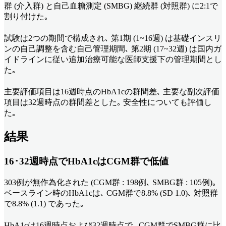
群 (介入群) と自己血糖測定 (SMBG) 継続群 (対照群) に2:1で
割り付けた｡
試験は2つの期間で構成され､ 第1期 (1~16週) は基礎インスリ
ンの自己調整を含む自己管理期間､ 第2期 (17~32週) は国内ガ
イドラインに従い追加治療可能な医師支援下の管理期間とし
た｡
主要評価項目は16週時点のHbA1cの群間差､ 主要な副次評価
項目は32週時点の群間差とした｡ 安全性についても評価し
た｡
結果
16･32週時点でHbA1cはCGM群で低値
303例が無作為化された (CGM群 : 198例､ SMBG群 : 105例)｡
ベースライン時のHbA1cは､ CGM群で8.8% (SD 1.0)､ 対照群
で8.8% (1.1) であった｡
HbA1cは16週時点および32週時点で､ CGM群でSMBG群に比