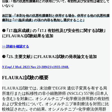
旧版 : ｢他の抗悪性腫瘍剤との併用について､ 有効性及び安全性は確立して
いない｣
改訂版 : ｢本剤を他の抗悪性腫瘍剤と併用する場合､ 併用する他の抗悪性腫
瘍剤は ｢17.臨床成績｣ の項の内容を熟知し選択すること｣
❷ ｢17.臨床成績｣ の ｢17.1 有効性及び安全性に関する試験｣
にFLAURA2試験結果を追加
>> 詳細を確認する
❸ ｢23.
主要文献｣ にFLAURA2試験の発表論文を追加
N Engl J Med.
2023 Nov 23;389(21):1935-1948.
FLAURA2
試験の概要
FLAURA2試験では､ 未治療でEGFR 遺伝子変異を有する局
所進行または転移性の非小細胞肺癌 (NSCLC) 557例 (日本人
を含む) を対象に､ オシメルチニブ+化学療法併用群の有効性
および安全性について､ オシメルチニブ単剤療法を対照に比
較検証された｡ その結果､ オシメルチニブ+化学療法併用群