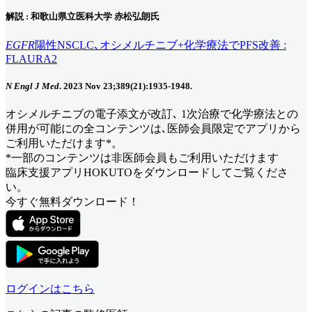
解説 : 和歌山県立医科大学 赤松弘朗氏
EGFR
陽性NSCLC､オシメルチニブ+化学療法でPFS改善 :
FLAURA2
N Engl J Med
. 2023 Nov 23;389(21):1935-1948.
オシメルチニブの電子添文が改訂､ 1次治療で化学療法との
併用が可能に
の全コンテンツは､医師会員限定でアプリから
ご利用いただけます*。
*一部のコンテンツは非医師会員もご利用いただけます
臨床支援アプリHOKUTOをダウンロードしてご覧くださ
い。
今すぐ無料ダウンロード！
ログインはこちら