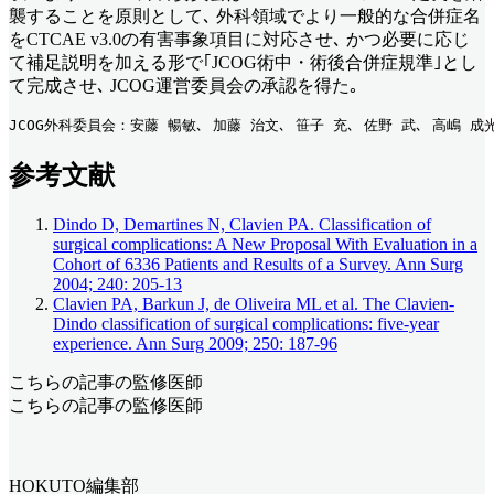
襲することを原則として､ 外科領域でより一般的な合併症名
をCTCAE v3.0の有害事象項目に対応させ､ かつ必要に応じ
て補足説明を加える形で｢JCOG術中・術後合併症規準｣とし
て完成させ､ JCOG運営委員会の承認を得た｡
JCOG外科委員会：安藤 暢敏､ 加藤 治文､ 笹子 充､ 佐野 武､ 高嶋 成
参考文献
Dindo D, Demartines N, Clavien PA. Classification of
surgical complications: A New Proposal With Evaluation in a
Cohort of 6336 Patients and Results of a Survey. Ann Surg
2004; 240: 205-13
Clavien PA, Barkun J, de Oliveira ML et al. The Clavien-
Dindo classification of surgical complications: five-year
experience. Ann Surg 2009; 250: 187-96
こちらの記事の監修医師
こちらの記事の監修医師
HOKUTO編集部