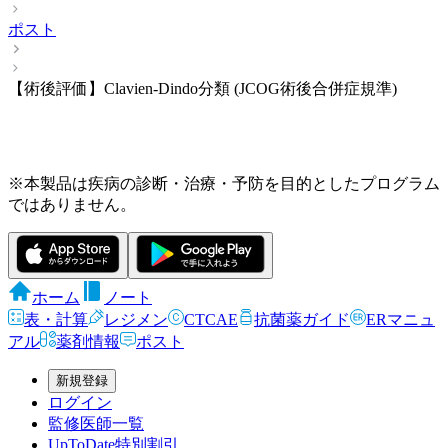
ポスト
【術後評価】Clavien-Dindo分類 (JCOG術後合併症規準)
※本製品は疾病の診断・治療・予防を目的としたプログラム
ではありません。
ホーム
ノート
表・計算
レジメン
CTCAE
抗菌薬ガイド
ERマニュ
アル
薬剤情報
ポスト
新規登録
ログイン
監修医師一覧
UpToDate特別割引