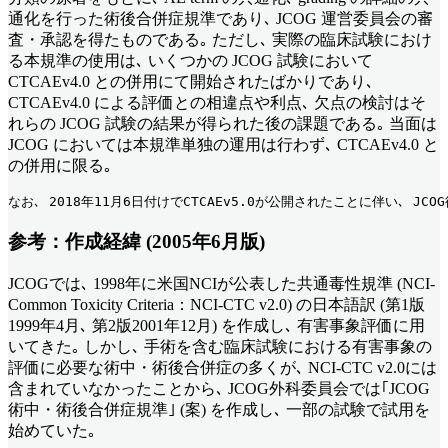
通化を行った術後合併症規準であり､ JCOG 運営委員会の審
査・承認を得たものである｡ ただし､ 実際の臨床試験におけ
る本規準の使用は､ いくつかの JCOG 試験において
CTCAEv4.0 との併用にて開始されたばかりであり､
CTCAEv4.0 による評価との相違点や利点､ 欠点の検討はそ
れらの JCOG 試験の結果が得られた後の課題である｡ 当面は
JCOG においては本規準単独の運用は行わず､ CTCAEv4.0 と
の併用に限る｡
なお､ 2018年11月6日付けでCTCAEv5.0が公開されたことに伴い､ JCOG術
参考：作成経緯 (2005年6月版)
JCOGでは､ 1998年に米国NCIが公表した共通毒性規準 (NCI-
Common Toxicity Criteria：NCI-CTC v2.0) の日本語訳 (第1版
1999年4月､ 第2版2001年12月) を作成し､ 有害事象評価に用
いてきた｡ しかし､ 手術を含む臨床試験における有害事象の
評価に必要な術中・術後合併症の多くが､ NCI-CTC v2.0には
含まれていなかったことから､ JCOG外科委員会では｢JCOG
術中・術後合併症規準｣ (案) を作成し､ 一部の試験で試用を
始めていた｡