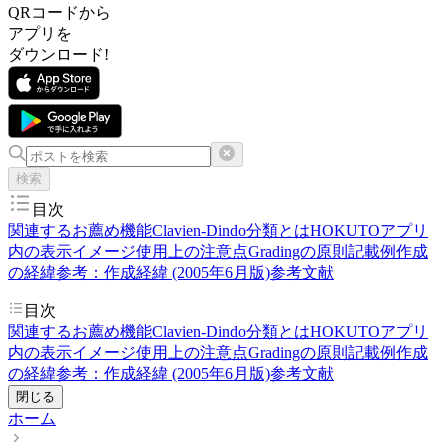
QRコードから
アプリを
ダウンロード!
検索
目次
関連するお薦め機能
Clavien-Dindo分類とは
HOKUTOアプリ
内の表示イメージ
使用上の注意点
Gradingの原則
記載例
作成
の経緯
参考：作成経緯 (2005年6月版)
参考文献
目次
関連するお薦め機能
Clavien-Dindo分類とは
HOKUTOアプリ
内の表示イメージ
使用上の注意点
Gradingの原則
記載例
作成
の経緯
参考：作成経緯 (2005年6月版)
参考文献
閉じる
ホーム