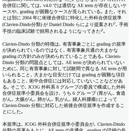
合併症に関しては､ v4.0 では適切な AE term が存在しないケ
ースや､ grading が困難なケースが見られている｡ また､ それ
とは別に 2004 年に術後合併症に特化した外科合併症規準
(Clavien-Dindo分類) が Daniel Dindo らにより提案され¹⁾､ 手術
手技の臨床試験で頻用されるようになってきた²⁾｡
Clavien-Dindo 分類の特徴は､ 有害事象ごとに grading の規準
が決められているのではなく､ 有害事象共通の大まかな
grading の方針のみが決められていることである｡ Clavien-
Dindo 分類の問題点としては､ AE term が決められていない
ために､ 同じ有害事象に対して試験間で異なる AE term が用
いられること､ 大まかな目安だけでは grading が困難な項目
もあること､ 術中合併症には対応していないことなどがあ
る｡ そこで､ JCOG 外科系 8 グループの委員で構成した外科
合併症規準小委員会を設け､ うち 6 グル ープ (胃がん､ 食道
がん､ 大腸がん､ 肺がん､ 乳がん､ 婦人科腫瘍) によって
Clavien-Dindo 分類に対応した術後合併症規準を作成するこ
とにした｡
本規準は､ JCOG 外科合併症規準小委員会が､ Clavien-Dindo
分類の原著をもとに､ AE term の共通化､ grading の詳細の共