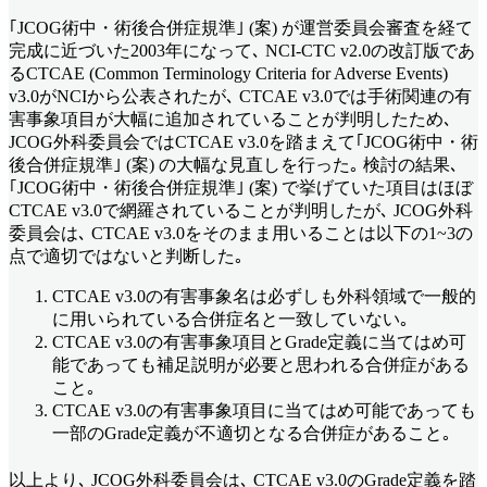
｢JCOG術中・術後合併症規準｣ (案) が運営委員会審査を経て
完成に近づいた2003年になって､ NCI-CTC v2.0の改訂版であ
るCTCAE (Common Terminology Criteria for Adverse Events)
v3.0がNCIから公表されたが､ CTCAE v3.0では手術関連の有
害事象項目が大幅に追加されていることが判明したため､
JCOG外科委員会ではCTCAE v3.0を踏まえて｢JCOG術中・術
後合併症規準｣ (案) の大幅な見直しを行った｡ 検討の結果､
｢JCOG術中・術後合併症規準｣ (案) で挙げていた項目はほぼ
CTCAE v3.0で網羅されていることが判明したが､ JCOG外科
委員会は､ CTCAE v3.0をそのまま用いることは以下の1~3の
点で適切ではないと判断した｡
CTCAE v3.0の有害事象名は必ずしも外科領域で一般的
に用いられている合併症名と一致していない｡
CTCAE v3.0の有害事象項目とGrade定義に当てはめ可
能であっても補足説明が必要と思われる合併症がある
こと｡
CTCAE v3.0の有害事象項目に当てはめ可能であっても
一部のGrade定義が不適切となる合併症があること｡
以上より､ JCOG外科委員会は､ CTCAE v3.0のGrade定義を踏