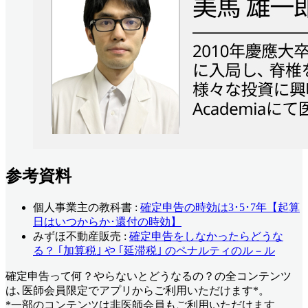
参考資料
個人事業主の教科書 :
確定申告の時効は3･5･7年【起算
日はいつからか･還付の時効】
みずほ不動産販売 :
確定申告をしなかったらどうな
る？ ｢加算税｣ や ｢延滞税｣ のペナルティのル－ル
確定申告って何？やらないとどうなるの？
の全コンテンツ
は､医師会員限定でアプリからご利用いただけます*。
*一部のコンテンツは非医師会員もご利用いただけます