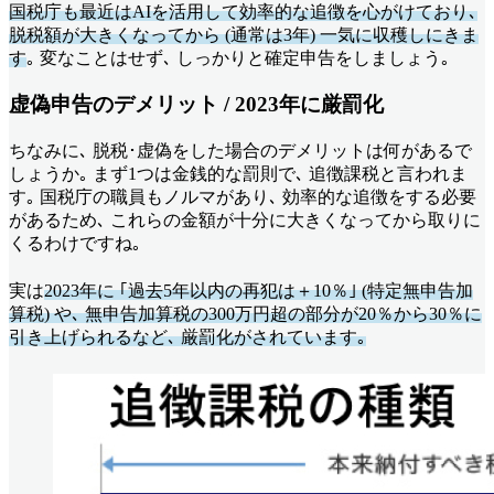
国税庁も最近はAIを活用して効率的な追徴を心がけており､
脱税額が大きくなってから (通常は3年) 一気に収穫しにきま
す
｡ 変なことはせず､ しっかりと確定申告をしましょう｡
虚偽申告のデメリット / 2023年に厳罰化
ちなみに､ 脱税･虚偽をした場合のデメリットは何があるで
しょうか｡ まず1つは金銭的な罰則で､ 追徴課税と言われま
す｡ 国税庁の職員もノルマがあり､ 効率的な追徴をする必要
があるため､ これらの金額が十分に大きくなってから取りに
くるわけですね｡
実は
2023年に ｢過去5年以内の再犯は＋10％｣ (特定無申告加
算税) や､ 無申告加算税の300万円超の部分が20％から30％に
引き上げられるなど､ 厳罰化がされています｡