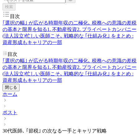
検索
目次
｢選択の幅｣ が広がる時期
年収の二極化､ 税務への意識の差
税
の基本と限界を知る
1. 不動産投資
2. プライベートカンパニー
(法人設立)
忙しい医師こそ､ 戦略的な ｢仕組み化｣ を
まとめ :
資産形成もキャリアの一部
目次
｢選択の幅｣ が広がる時期
年収の二極化､ 税務への意識の差
税
の基本と限界を知る
1. 不動産投資
2. プライベートカンパニー
(法人設立)
忙しい医師こそ､ 戦略的な ｢仕組み化｣ を
まとめ :
資産形成もキャリアの一部
閉じる
ホーム
ポスト
30代医師､ ｢節税｣ の次なる一手とキャリア戦略