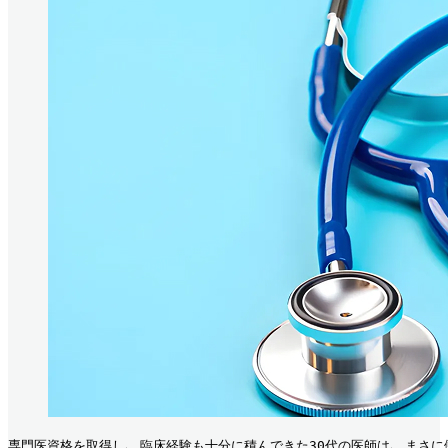
専門医資格を取得し､ 臨床経験も十分に積んできた30代の医師は､ まさに