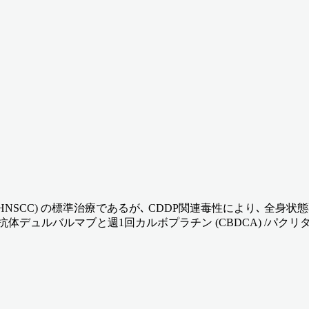
HNSCC) の標準治療であるが､ CDDP関連毒性により､ 全
L1抗体デュルバルマブと週1回カルボプラチン (CBDCA) /パク