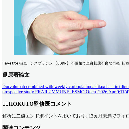
Fayetteらは､ シスプラチン (CDDP) 不適格で全身状態不良な再発･転移
📘原著論文
Durvalumab combined with weekly carboplatin/paclitaxel as first-line t
prospective study FRAIL-IMMUNE. ESMO Open. 2026 Apr 9;11(4):1
👨‍⚕️HOKUTO監修医コメント
解析に二値エンドポイントを用いており､ 12ヵ月未満でフォ
関連コンテンツ