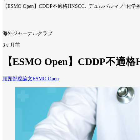
【ESMO Open】CDDP不適格HNSCC､ デュルバルマブ+化
海外ジャーナルクラブ
3ヶ月前
【ESMO Open】CDDP不
頭頸部癌
論文
ESMO Open