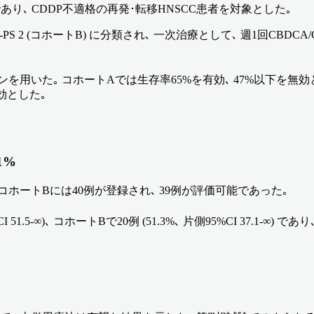
) であり､ CDDP不適格の再発･転移HNSCC患者を対象とした｡
G-PS 2 (コホートB) に分類され､ 一次治療として､ 週1回CBD
デザインを用いた｡ コホートAでは生存率65%を有効､ 47%以下を
有効とした｡
1%
コホートBには40例が登録され､ 39例が評価可能であった｡
51.5-∞)､ コホートBで20例 (51.3%､ 片側95%CI 37.1-∞)