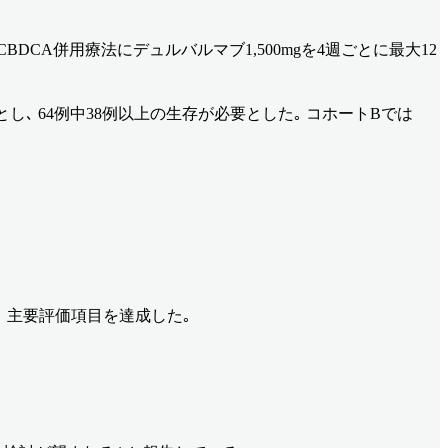
CA/CBDCA併用療法にデュルバルマブ1,500mgを4週ごとに最大12
無効とし､ 64例中38例以上の生存が必要とした｡ コホートBでは
 であり､ 主要評価項目を達成した｡