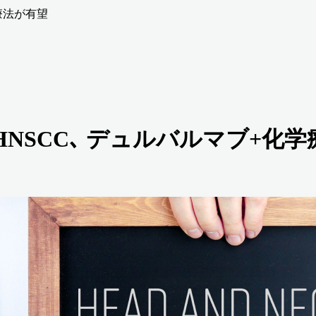
学療法が有望
適格HNSCC､ デュルバルマブ+化