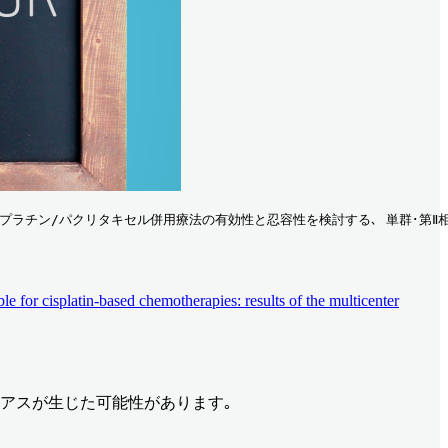
チン/パクリタキセル併用療法の有効性と忍容性を検討する､ 単群･第Ⅱ相試験 (FRA
e for cisplatin-based chemotherapies: results of the multicenter
イアスが生じた可能性があります｡