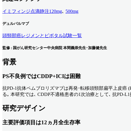
イミフィンジ点滴静注120mg
､
500mg
デュルバルマブ
頭頸部癌レジメンとピボタル試験一覧
監修 : 国がん研究センター中央病院 本間義崇先生･加藤健先生
背景
PS不良例ではCDDP+ICIは困難
抗PD-1抗体ペムブロリズマブは再発･転移頭頸部扁平上皮癌 (
る｡ 本研究では､ CDDP不適格患者の1次治療として､ 抗PD-
研究デザイン
主要評価項目は12ヵ月全生存率