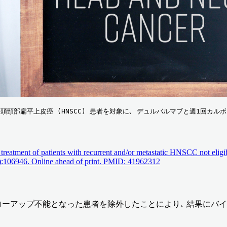
頭頸部扁平上皮癌 (HNSCC) 患者を対象に､ デュルバルマブと週1回カルボプラ
reatment of patients with recurrent and/or metastatic HNSCC not eligibl
06946. Online ahead of print. PMID: 41962312
ローアップ不能となった患者を除外したことにより､ 結果にバ