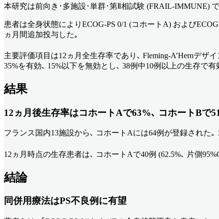
本研究は前向き･多施設･単群･第Ⅱ相試験 (FRAIL-IMMUNE
患者は全身状態によりECOG-PS 0/1 (コホートA) およびECO
ヵ月間追加投与した｡
主要評価項目は12ヵ月全生存率であり､ Fleming-A’Hern
35%を有効､ 15%以下を無効とし､ 38例中10例以上の生存で
結果
12ヵ月後生存率はコホートAで63%､ コホートBで5
フランス国内13施設から､ コホートAには64例が登録された｡ 
12ヵ月時点の生存患者は､ コホートAで40例 (62.5%､ 片側95%CI 
結論
同併用療法はPS不良例に有望