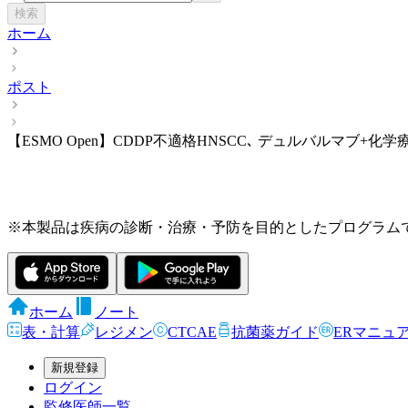
検索
ホーム
ポスト
【ESMO Open】CDDP不適格HNSCC､ デュルバルマブ+化
※本製品は疾病の診断・治療・予防を目的としたプログラム
ホーム
ノート
表・計算
レジメン
CTCAE
抗菌薬ガイド
ERマニュ
新規登録
ログイン
監修医師一覧