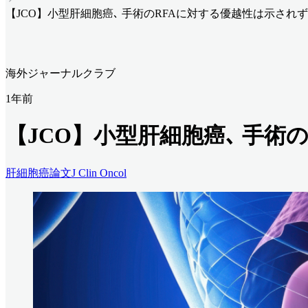
【JCO】小型肝細胞癌､ 手術のRFAに対する優越性は示されず
海外ジャーナルクラブ
1年前
【JCO】小型肝細胞癌､ 手術
肝細胞癌
論文
J Clin Oncol