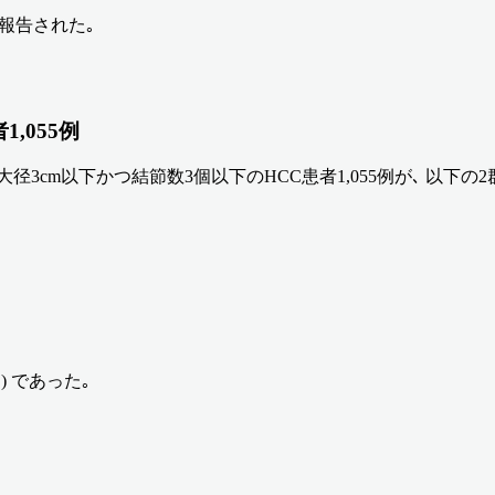
果が報告された｡
,055例
れた最大径3cm以下かつ結節数3個以下のHCC患者1,055例が､ 以下
) であった｡