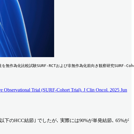
作為化比較試験SURF-RCTおよび非無作為化前向き観察研究SURF-Coho
 Observational Trial (SURF-Cohort Trial). J Clin Oncol. 2025 Jun
径3cm以下､ かつ3個以下のHCC結節｣ でしたが､ 実際には90%が単発結節､ 65%が