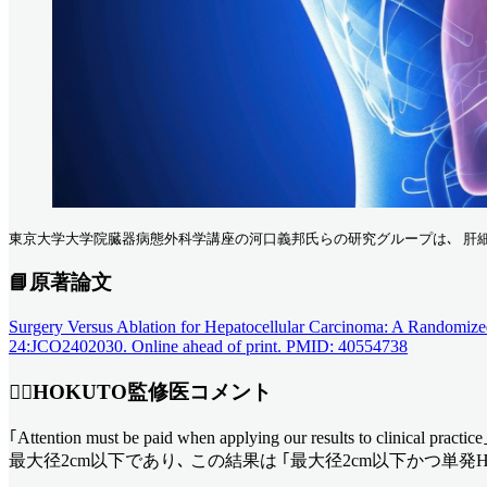
東京大学大学院臓器病態外科学講座の河口義邦氏らの研究グループは､ 肝細胞癌 
📘原著論文
Surgery Versus Ablation for Hepatocellular Carcinoma: A Randomize
24:JCO2402030. Online ahead of print. PMID: 40554738
👨‍⚕️HOKUTO監修医コメント
｢Attention must be paid when applying our resu
最大径2cm以下であり､ この結果は ｢最大径2cm以下かつ単