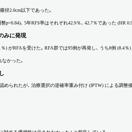
腫瘍径2.0cm以下であった｡
p=0.84)､ 5年RFS率はそれぞれ42.9％､ 42.7％であった (HR 0.90
群のみに発現
.1％) がRFAを受けた｡ RFA群では95例が再発し､ うち8例 (8.4％) 
れなかった｡
なし
が認められたが､ 治療選択の逆確率重み付け (IPTW) による調