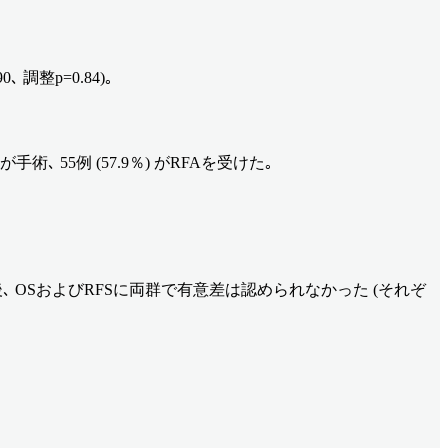
､ 調整p=0.84)｡
が手術､ 55例 (57.9％) がRFAを受けた｡
整後､ OSおよびRFSに両群で有意差は認められなかった (それぞ