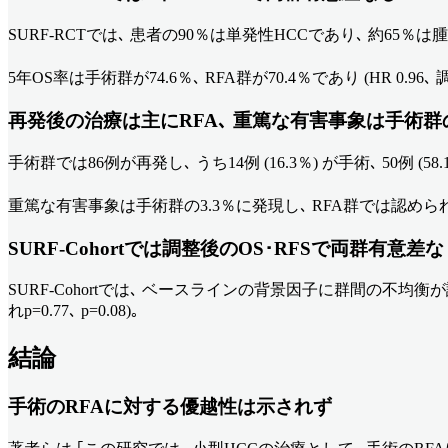
SURF-RCTでは､ 患者の90％は単発性HCCであり､ 約65％は
5年OS率は手術群が74.6％､ RFA群が70.4％であり (HR 0.96､ 調整
再発後の治療は主にRFA､ 重篤な有害事象は手術
手術群では86例が再発し､ うち14例 (16.3％) が手術､ 50例 (58
重篤な有害事象は手術群の3.3％に発現し､ RFA群では認めら
SURF-Cohortでは調整後のOS･RFSで両群有意差
SURF-Cohortでは､ ベースラインの背景因子に群間の不均衡
れp=0.77､ p=0.08)｡
結論
手術のRFAに対する優越性は示されず