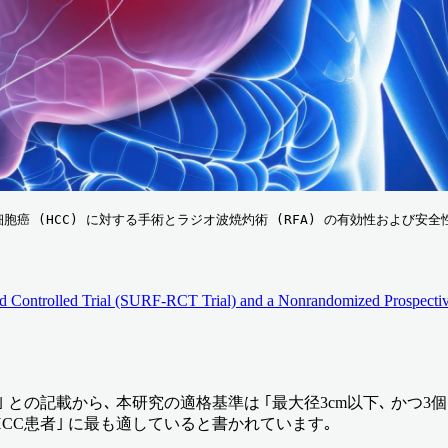
(HCC) に対する手術とラジオ波焼灼術 (RFA) の有効性および安全性を無
d Controlled Trial (SURF-RCT Trial) and a Nonrandomized Prospective
lts to clinical practice｣ との記載から､ 本研究の適格基準は ｢最大
発HCC患者｣ に最も適していると書かれています｡