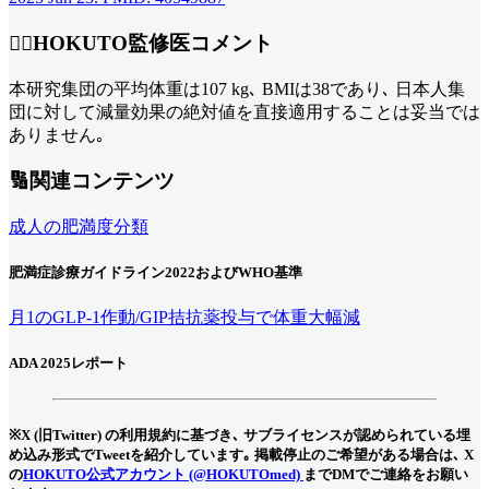
👨‍⚕️HOKUTO監修医コメント
本研究集団の平均体重は107 kg､ BMIは38であり､ 日本人集
団に対して減量効果の絶対値を直接適用することは妥当では
ありません｡
🔢関連コンテンツ
成人の肥満度分類
肥満症診療ガイドライン2022およびWHO基準
月1のGLP-1作動/GIP拮抗薬投与で
体重大幅減
ADA 2025レポート
※X (旧Twitter) の利用規約に基づき､ サブライセンスが認められている埋
め込み形式でTweetを紹介しています｡ 掲載停止のご希望がある場合は､ X
の
HOKUTO公式アカウント (@HOKUTOmed)
までDMでご連絡をお願い