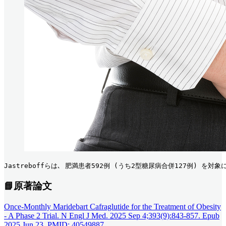
Jastreboffらは､ 肥満患者592例 (うち2型糖尿病合併127例) を対
📘原著論文
Once-Monthly Maridebart Cafraglutide for the Treatment of Obesity
- A Phase 2 Trial. N Engl J Med. 2025 Sep 4;393(9):843-857. Epub
2025 Jun 23. PMID: 40549887