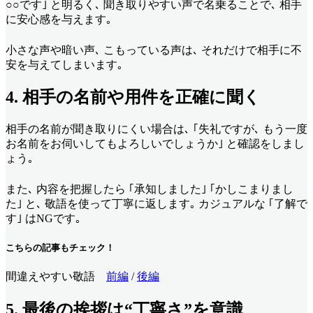
○○です｣ と明るく､ 聞き取りやすい声で名乗ることで､ 相手
に安心感を与えます｡
小さな声や暗い声､ こもっている声は､ それだけで相手に不
安を与えてしまいます｡
4. 相手の名前や用件を正確に聞く
相手の名前が聞き取りにくい場合は､ ｢失礼ですが､ もう一度
お名前をお伺いしてもよろしいでしょうか｣ と確認をしまし
ょう｡
また､ 内容を把握したら ｢承知しました｣ ｢かしこまりまし
た｣ と､ 敬語を使って丁寧に返します｡ カジュアルな ｢了解で
す｣ はNGです｡
こちらの記事もチェック！
間違えやすい敬語
前編
/
後編
5. 最後の挨拶は“丁寧さ”を意識