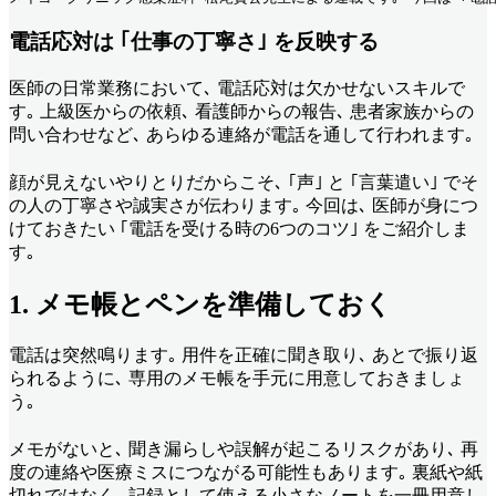
電話応対は ｢仕事の丁寧さ｣ を反映する
医師の日常業務において､ 電話応対は欠かせないスキルで
す｡ 上級医からの依頼､ 看護師からの報告､ 患者家族からの
問い合わせなど､ あらゆる連絡が電話を通して行われます｡
顔が見えないやりとりだからこそ､ ｢声｣ と ｢言葉遣い｣ でそ
の人の丁寧さや誠実さが伝わります｡ 今回は､ 医師が身につ
けておきたい ｢電話を受ける時の6つのコツ｣ をご紹介しま
す｡
1. メモ帳とペンを準備しておく
電話は突然鳴ります｡ 用件を正確に聞き取り､ あとで振り返
られるように､ 専用のメモ帳を手元に用意しておきましょ
う｡
メモがないと､ 聞き漏らしや誤解が起こるリスクがあり､ 再
度の連絡や医療ミスにつながる可能性もあります｡ 裏紙や紙
切れではなく､ 記録として使える小さなノートを一冊用意し