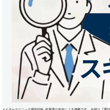
メイヨークリニック感染症科 松尾貴公先生による連載です｡ 今回は ｢電話