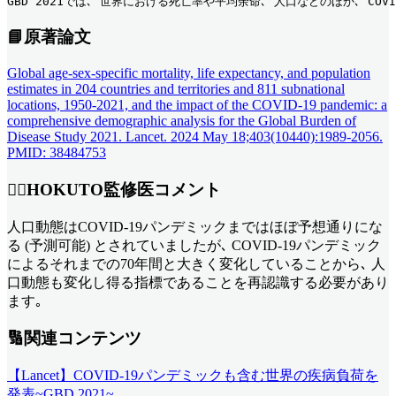
GBD 2021では､ 世界における死亡率や平均余命､ 人口などのほか､ CO
📘原著論文
Global age-sex-specific mortality, life expectancy, and population
estimates in 204 countries and territories and 811 subnational
locations, 1950-2021, and the impact of the COVID-19 pandemic: a
comprehensive demographic analysis for the Global Burden of
Disease Study 2021. Lancet. 2024 May 18;403(10440):1989-2056.
PMID: 38484753
👨‍⚕️HOKUTO監修医コメント
人口動態はCOVID-19パンデミックまではほぼ予想通りにな
る (予測可能) とされていましたが､ COVID-19パンデミック
によるそれまでの70年間と大きく変化していることから､ 人
口動態も変化し得る指標であることを再認識する必要があり
ます｡
🔢関連コンテンツ
【Lancet】COVID-19パンデミックも含む世界の疾病負荷を
発表~GBD 2021~