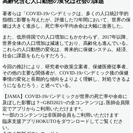
高齢化含む人口動態の変化は社会の課題
著者らは「COVID-19パンデミックは、多くの人口統計学的
指標に影響を与えたが、評価した72年間において、世界の保
健は大きく進歩し、死亡率や平均余命は大幅に改善した。
また、低所得国での人口増加にもかかわらず、2017年以降、
世界全体の人口増加は減速しており、高齢化も進んでいる。
これらの人口動態の変化は、将来的に保健システム、経済、
社会に課題をもたらすだろう。
今回の推計により、研究者や政策立案者、保健医療従事者、
その他の主要な関係者が、COVID-19パンデミック後の保健
事情の変化と長期的な傾向をよりよく理解し、対処できるよ
うになるだろう」と述べている。
【JAMA】COVID-19パンデミックが世界の死亡率や余命に
及ぼした影響は？~GBD2021~
の全コンテンツは､医師会員限
定でアプリからご利用いただけます*。
*一部のコンテンツは非医師会員もご利用いただけます
臨床支援アプリHOKUTOをダウンロードしてご覧くださ
い。