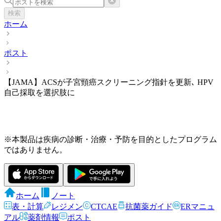
検索
ホーム
ポスト
【JAMA】ACSが子宮頸癌スクリーニング指針を更新､ HPV
自己採取を選択肢に
※本製品は疾病の診断・治療・予防を目的としたプログラム
ではありません。
ホーム
ノート
表・計算
レジメン
CTCAE
抗菌薬ガイド
ERマニュ
アル
薬剤情報
ポスト