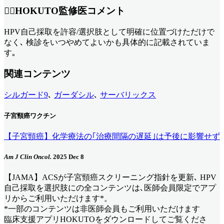
👨‍⚕️HOKUTO監修医コメント
HPV自己採取を許容/選択肢として明確に位置づけただけで
なく､ 検診をいつやめてよいかも具体的に記載されていま
す｡
関連コンテンツ
シルガード9
､
ガーダシル
､
サーバリックス
子宮頸癌ワクチン
【子宮頸癌】化学療法の｢治療間隔の遅延｣は予後に影響せず
Am J Clin Oncol.
2025 Dec 8
【JAMA】ACSが子宮頸癌スクリーニング指針を更新､ HPV
自己採取を選択肢に
の全コンテンツは､医師会員限定でアプ
リからご利用いただけます*。
*一部のコンテンツは非医師会員もご利用いただけます
臨床支援アプリHOKUTOをダウンロードしてご覧くださ