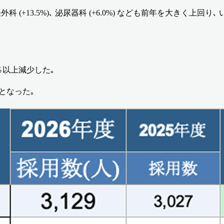
外科 (+13.5%)､ 泌尿器科 (+6.0%) なども前年を大きく上
は10％以上減少した｡
減となった｡