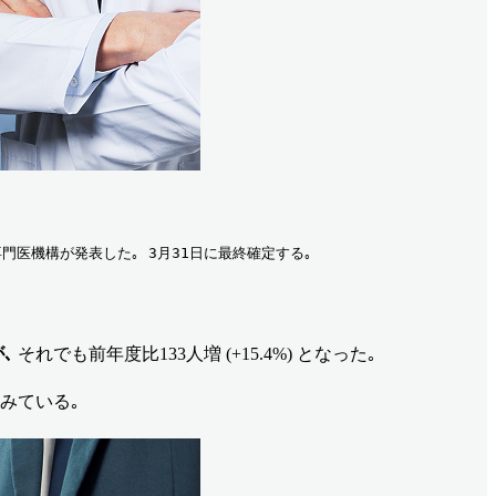
日本専門医機構が発表した｡ 3月31日に最終確定する｡
が､
それでも前年度比133人増 (+15.4%) となった｡
みている｡