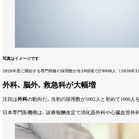
写真はイメージです
2026年度に開始する専門研修の採用数が全19領域で計9998人 (2026年3
外科､ 脳外､ 救急科が大幅増
注目は
外科
の動向だ｡ 当初の採用数が1002人と初めて1000
日本専門医機構は､ 診療報酬改定で消化器外科や心臓血管外