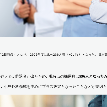
月2日時点) となり､ 2025年度に比べ236人増 (+2.4%) となった｡ 
人を超えた｡ 辞退者が出たため､ 現時点の採用数は
996人となった
科､ 小児外科領域を中心にプラス改定となったことなどが要因と