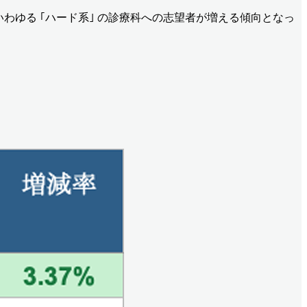
回り､ いわゆる ｢ハード系｣ の診療科への志望者が増える傾向となっ