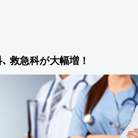
科､ 救急科が大幅増！