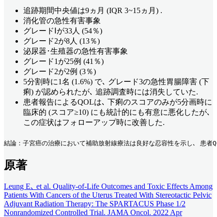
追跡期間中央値は9ヵ月 (IQR 3~15ヵ月) .
消化管の急性有害事象
グレードⅠが33人 (54％)
グレード2が8人 (13％)
泌尿器･生殖器の急性有害事象
グレード1が25例 (41％)
グレード2が2例 (3％)
5分割時に1名 (1.6%) で､ グレード3の急性胃腸障害 (下
痢) が認められたが､ 追跡調査時には消失していた.
患者報告によるQOLは､ 下痢のスコアのみが5分画時に
臨床的 (スコア≥10) にも統計的にも有意に悪化したが､
この症状はフォローアップ時に改善した.
結論：子宮癌の治療において補助放射線療法は良好な忍容性を示し､ 患者Q
原著
Leung E､ et al. Quality-of-Life Outcomes and Toxic Effects Among
Patients With Cancers of the Uterus Treated With Stereotactic Pelvic
Adjuvant Radiation Therapy: The SPARTACUS Phase 1/2
Nonrandomized Controlled Trial. JAMA Oncol. 2022 Apr