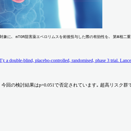
象に､ mTOR阻害薬エベロリムスを術後投与した際の有効性を､ 第Ⅲ相二重盲
T): a double-blind, placebo-controlled, randomised, phase 3 trial. L
り､ 今回の検討結果はp=0.051で否定されています｡ 超高リ