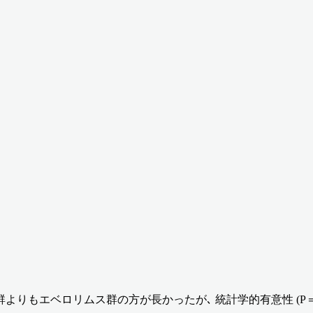
プラセボ群よりもエベロリムス群の方が長かったが､ 統計学的有意性 (P＝