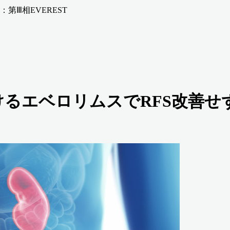
第Ⅲ相EVEREST
けるエベロリムスでRFS改善せず