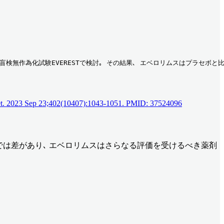
検無作為化試験EVERESTで検討｡ その結果､ エベロリムスはプラセボと比較
ancet. 2023 Sep 23;402(10407):1043-1051. PMID: 37524096
スク群では差があり､ エベロリムスはさらなる評価を受けるべき薬剤