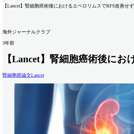
【Lancet】腎細胞癌術後におけるエベロリムスでRFS改善せず：
海外ジャーナルクラブ
3年前
【Lancet】腎細胞癌術後にお
腎細胞癌
論文
Lancet