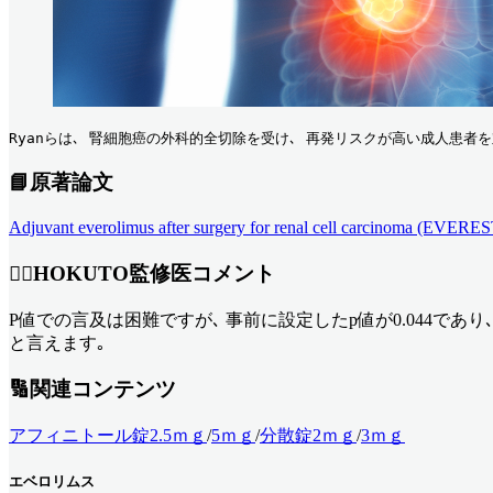
Ryanらは､ 腎細胞癌の外科的全切除を受け､ 再発リスクが高い成人患者を対
📘原著論文
Adjuvant everolimus after surgery for renal cell carcinoma (EVERES
👨‍⚕️HOKUTO監修医コメント
P値での言及は困難ですが､ 事前に設定したp値が0.044であ
と言えます｡
🔢関連コンテンツ
アフィニトール錠2.5ｍｇ
/
5ｍｇ
/
分散錠2ｍｇ
/
3ｍｇ
エベロリムス