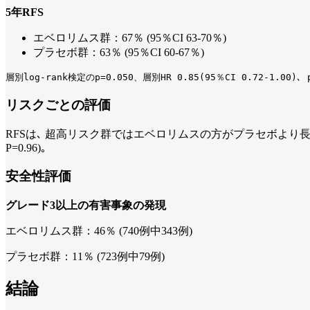
5年RFS
エベロリムス群：67％ (95％CI 63-70％)
プラセボ群：63％ (95％CI 60-67％)
層別log-rank検定のp=0.050、層別HR 0.85(95％CI 0.72-1.00)､ p
リスクごとの評価
RFSは､ 超高リスク群ではエベロリムスの方がプラセボより長かったが (HR 0
P=0.96)｡
安全性評価
グレード3以上の有害事象の発現
エベロリムス群：46％ (740例中343例)
プラセボ群：11％ (723例中79例)
結論