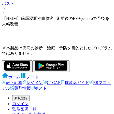
ポスト
【NEJM】筋層浸潤性膀胱癌､ 術前後のEV+pembroで予後を
大幅改善
※本製品は疾病の診断・治療・予防を目的としたプログラム
ではありません。
ホーム
ノート
表・計算
レジメン
CTCAE
抗菌薬ガイド
ERマニュ
アル
薬剤情報
ポスト
新規登録
ログイン
監修医師一覧