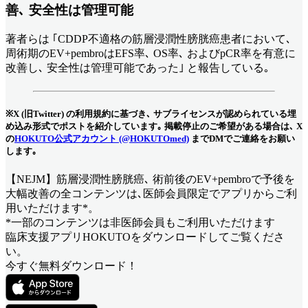
善
､ 安全性は管理可能
著者らは ｢CDDP不適格の筋層浸潤性膀胱癌患者において､
周術期のEV+pembroはEFS率､ OS率､ およびpCR率を有意に
改善し､ 安全性は管理可能であった｣ と報告している｡
※X (旧Twitter) の利用規約に基づき､ サブライセンスが認められている埋
め込み形式でポストを紹介しています｡ 掲載停止のご希望がある場合は､ X
の
HOKUTO公式アカウント (@HOKUTOmed)
までDMでご連絡をお願い
します｡
【NEJM】筋層浸潤性膀胱癌､ 術前後のEV+pembroで予後を
大幅改善
の全コンテンツは､医師会員限定でアプリからご利
用いただけます*。
*一部のコンテンツは非医師会員もご利用いただけます
臨床支援アプリHOKUTOをダウンロードしてご覧くださ
い。
今すぐ無料ダウンロード！