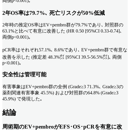
両側p<0.001)｡
2年OS率は79.7%､ 死亡リスクが50%低減
2年時の推定OS率はEV+pembro群が79.7%であり､ 対照群の
63.1%と比べて有意に改善した (HR 0.50 [95%CI 0.33-0.74]､
両側p<0.001)｡
pCR率はそれぞれ57.1%､ 8.6%であり､ EV+pembro群で有意な
改善を示した (推定差 48.3%㌽ [95%CI 39.5-56.5%㌽]､ 両側
p<0.001)｡
安全性は管理可能
有害事象はEV+pembro群の全例 (Grade≥3 71.3%､ Grade≥3の
薬剤関連有害事象 45.5%) および対照群の64.8% (Grade≥3
45.9%) で発現した｡
結論
周術期のEV+pembroがEFS･OS･pCRを有意に改