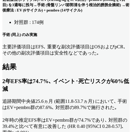
目) を3週毎に投与→手術 (骨盤リンパ節郭清を伴う根治的膀胱全摘術) →術
後療法 : EV (6サイクル) + pembro (14サイクル)
対照群 : 174例
手術 (同上) のみ実施
主要評価項目はEFS､ 重要な副次評価項目はOSおよびpCR､
その他の副次評価項目は安全性などであった｡
結果
2年EFS率は74.7%､ イベント･死亡リスクが60%低
減
追跡期間中央値25.6ヵ月 (範囲11.8-53.7ヵ月) において､ 手術
はEV+pembro群の87.6%､ 対照群の89.7%で施行された｡
2年時の推定EFS率はEV+pembro群が74.7%であり､ 対照群の
39.4%と比べて有意に改善した (HR 0.40 [95%CI 0.28-0.57]､