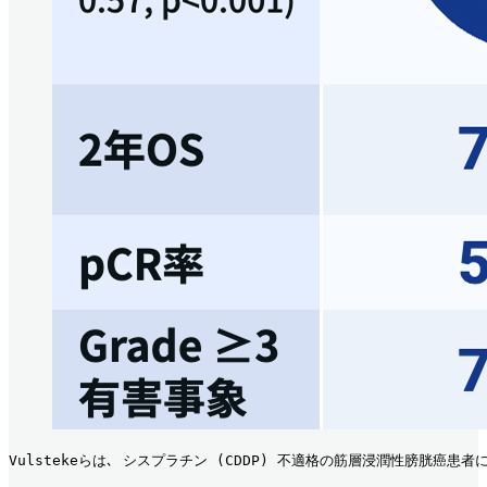
Vulstekeらは､ シスプラチン (CDDP) 不適格の筋層浸潤性膀胱癌患