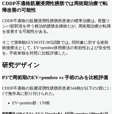
CDDP不適格筋層浸潤性膀胱では周術期治療で転
帰改善の可能性
CDDP不適格の筋層浸潤性膀胱癌患者の標準治療は､ 骨盤リ
ンパ節郭清を伴う根治的膀胱全摘術だが､ 周術期治療が転帰
を改善する可能性がある｡
そこで第Ⅲ相KEYNOTE-905試験では､ 同対象に対する術前
術後療法として､ EV+pembro併用療法の有効性および安全性
を､ 手術単独を対照に比較評価した｡
研究デザイン
P3で周術期のEV+pembro vs 手術のみを比較評価
CDDP不適格の筋層浸潤性膀胱癌患者344例が以下の2群に1 :
1で無作為に割り付けられた｡
EV+pembro群 : 170例
術前療法 (3サイクル) : EV (1.25mg/kgを1､ 8日目) +pembro (200mgを1日