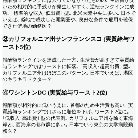
報酬額ランキングには入っていなかったものの､ 生活費が安
いため相対的に手残りが発生しやすく､ 逆転ランクインに成
功｡ ｢標準的な収入･低出費｣ 型｡ 北米大陸中央に多い｡ 日本で
いえば､ 僻地で成功した開業医や､ 良好な条件で雇用を確保
できた僻地の勤務医？
③カリフォルニア州サンフランシスコ (実質給与ワ
ースト5位)
報酬額ランクインを達成した一方､ 生活費が高すぎて実質給
与ランキングではワーストに転落｡ ｢高収入･超高出費｣ 型｡
カリフォルニア州はほぼこのパターン｡ 日本でいえば､ 港区
のキラキラドクター？
④ワシントンDC (実質給与ワースト2位)
報酬額が相対的に低いうえに､ 首都のため生活費も高い｡ 実
質給与ランキングではさらに順位を下げ､ ワースト2位に｡
｢低収入･高出費｣ 型の代表例｡ カリフォルニア州を除く東海
岸と､ 西海岸の都市群に多い｡ 日本でいう東京の大学病院勤
務医？