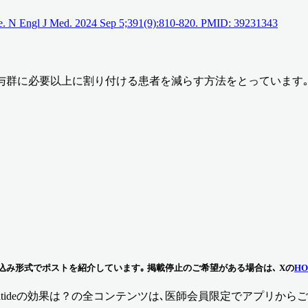
roke. N Engl J Med. 2024 Sep 5;391(9):810-820. PMID: 39231343
 効果が期待できない投与群に必要以上に割り付ける患者を減らす方法をとってい
る埋め込み形式でポストを紹介しています｡ 掲載停止のご希望がある場合は､ Xの
HO
tideの効果は？
の全コンテンツは､医師会員限定でアプリからご