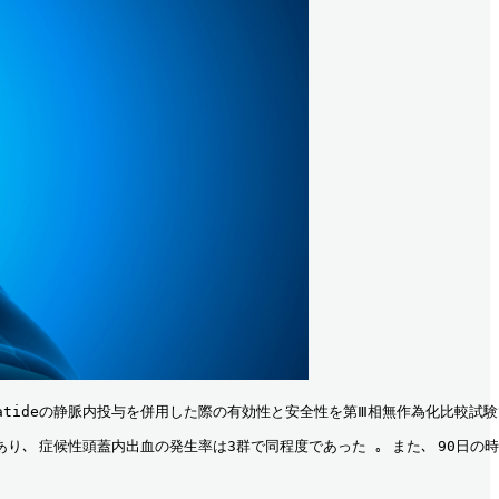
batideの静脈内投与を併用した際の有効性と安全性を第Ⅲ相無作為化比較試験
あり､ 症候性頭蓋内出血の発生率は3群で同程度であった ｡ また､ 90日の時点