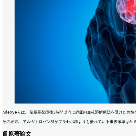
Adeoyeらは､ 脳梗塞発症後3時間以内に静脈内血栓溶解療法を受けた急性
その結果､ アルガトロバン群がプラセボ群よりも優れている事後確率は0.002､
📘原著論文