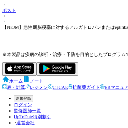
ポスト
【NEJM】急性期脳梗塞に対するアルガトロバンまたはeptifiba
※本製品は疾病の診断・治療・予防を目的としたプログラム
ホーム
ノート
表・計算
レジメン
CTCAE
抗菌薬ガイド
ERマニュ
新規登録
ログイン
監修医師一覧
UpToDate特別割引
運営会社