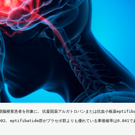
期脳梗塞患者を対象に､ 抗凝固薬アルガトロバンまたは抗血小板薬eptifi
 eptifibatide群がプラセボ群よりも優れている事後確率は0.041で