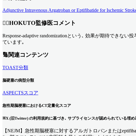
Adjunctive Intravenous Argatroban or Eptifibatide for Ischemic St
👨‍⚕️HOKUTO監修医コメント
Response-adaptive randomizationという､
ています｡
🔢関連コンテンツ
TOAST分類
脳硬塞の病型分類
ASPECTSスコア
急性期脳梗塞におけるCT定量化スコア
※X (旧Twitter) の利用規約に基づき､ サブライセンスが認められてい
【NEJM】急性期脳梗塞に対するアルガトロバンまたはeptifiba