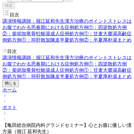
検索
目次
講演情報
講師：堀江延和先生
漢方治療のポイント
ストレスは
お腹でわかる
思春期における症例
処方例①：四逆散
処方例
②：柴胡加竜骨牡蛎湯
成人症例
処方例①：甘麦大棗湯
高齢症
例
処方例①：抑肝散加陳皮半夏
処方例②：半夏厚朴湯
まとめ
目次
講演情報
講師：堀江延和先生
漢方治療のポイント
ストレスは
お腹でわかる
思春期における症例
処方例①：四逆散
処方例
②：柴胡加竜骨牡蛎湯
成人症例
処方例①：甘麦大棗湯
高齢症
例
処方例①：抑肝散加陳皮半夏
処方例②：半夏厚朴湯
まとめ
閉じる
ホーム
ポスト
【亀田総合病院内科グランドセミナー】心とお腹に優しい漢
方薬（堀江 延和先生）