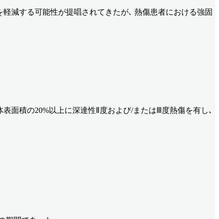
を軽減する可能性が提唱されてきたが､ 熱傷患者における強固
全体表面積の20%以上に深達性Ⅱ度および/またはⅢ度熱傷を有し､