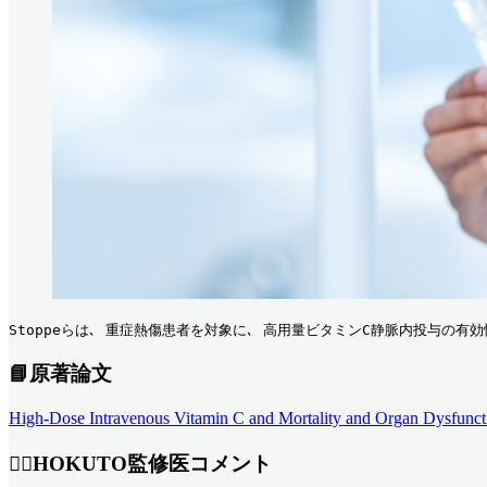
Stoppeらは､ 重症熱傷患者を対象に､ 高用量ビタミンC静脈内投与の有
📘原著論文
High-Dose Intravenous Vitamin C and Mortality and Organ Dysfunc
👨‍⚕️HOKUTO監修医コメント