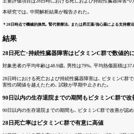
主要評価項目は28日時における死亡および持続性臓器障害*の
本研究では､ 中間解析結果が報告された｡
＊28日時点で機械的換気､ 腎代替療法､ または昇圧薬/強心薬による支持
結果
28日死亡･持続性臓器障害はビタミンC群で数値的に
対象患者の平均年齢は48.9歳､ 男性は79%､ 平均熱傷面積は37
28日時における死亡および持続性臓器障害は､ ビタミンC群で40.8%､ プ
害性の閾値を越えたため､ 試験が早期中止された｡
90日以内の生存退院までの期間もビタミンC群で改
90日以内の生存退院までの期間も､ ビタミンC群で改善が認められなかった 
28日死亡率はビタミンC群で有意に高値