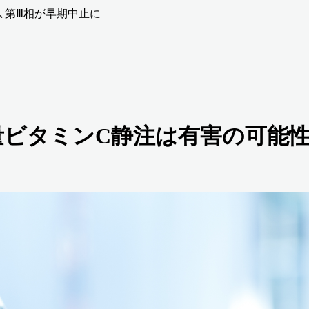
､第Ⅲ相が早期中止に
量ビタミンC静注は有害の可能性