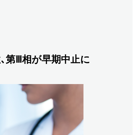
､第Ⅲ相が早期中止に