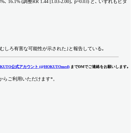
1% (調整RR 1.44 [1.03-2.00]､ p=0.03) と､ いずれもビタ
 むしろ有害な可能性が示された｣と報告している｡
KUTO公式アカウント (@HOKUTOmed)
までDMでご連絡をお願いします｡
からご利用いただけます*。