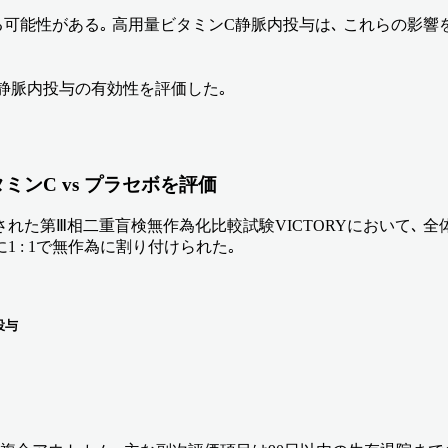
可能性がある｡ 高用量ビタミンC静脈内投与は､ これらの影響
C静脈内投与の有効性を評価した｡
ミンC vs プラセボを評価
実施された第Ⅲ相二重盲検無作為化比較試験VICTORYにおいて､ 
1 : 1で無作為に割り付けられた｡
投与