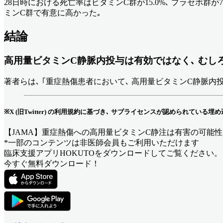
28日時における死亡率はビタミンC群が15.0%､ プラセボ群が7.6% (調整RR 1
ミンC群で有意に高かった｡
結論
高用量ビタミンC静脈内投与は有効ではなく､ むし
著者らは､ ｢重症熱傷患者において､ 高用量ビタミンC静脈
※X (旧Twitter) の利用規約に基づき､ サブライセンスが認められてい
【JAMA】重症熱傷への高用量ビタミンC静注は有害の可能性
*一部のコンテンツは非医師会員もご利用いただけます
臨床支援アプリHOKUTOをダウンロードしてご覧ください。
今すぐ無料ダウンロード！