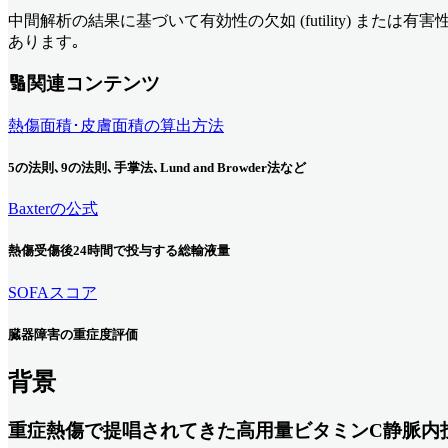
中間解析の結果に基づいて有効性の欠如 (futility) また
あります｡
🔢関連コンテンツ
熱傷面積･皮膚面積の算出方法
5の法則､9の法則､手掌法､Lund and Browder法など
Baxterの公式
熱傷受傷後24時間で投与する総輸液量
SOFAスコア
臓器障害の重症度評価
背景
重症熱傷で提唱されてきた高用量ビタミンC静脈内