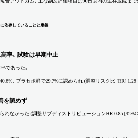
複合アウトカム､ 主な副次評価項目は90日以内の生存退院まで
療法に依存していることと定義
高率､ 試験は早期中止
.0%であった｡
ラセボ群で29.7%に認められ (調整リスク比 [RR] 1.28 [95%C
善を認めず
(調整サブディストリビューションHR 0.85 [95%CI 0.62-1.