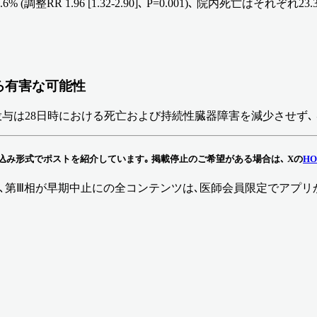
.96 [1.32-2.90]､ P=0.001)､ 院内死亡はそれぞれ23.3%､ 16.
ろ有害な可能性
内投与は28日時における死亡および持続性臓器障害を減少させず､
る埋め込み形式でポストを紹介しています｡ 掲載停止のご希望がある場合は､ Xの
HO
､第Ⅲ相が早期中止に
の全コンテンツは､医師会員限定でアプリ