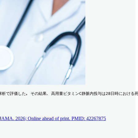
中間解析で評価した｡ その結果､ 高用量ビタミンC静脈内投与は28日時におけ
 JAMA. 2026; Online ahead of print. PMID: 42267875