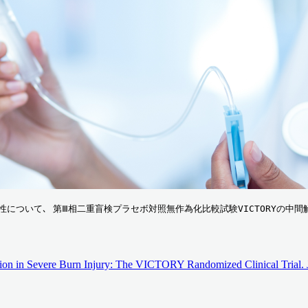
効性について､ 第Ⅲ相二重盲検プラセボ対照無作為化比較試験VICTORYの
tion in Severe Burn Injury: The VICTORY Randomized Clinical Trial.