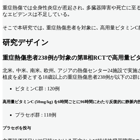
重症熱傷では全身性炎症が惹起され､ 多臓器障害や死亡に至る
なエビデンスは不足している｡
そこで本研究では､ 重症熱傷患者を対象に､ 高用量ビタミン
研究デザイン
重症熱傷患者238例が対象の第Ⅲ相RCTで高用量ビタ
北米､ 中米､ 南米､ 欧州､ アジアの熱傷センター24施設で
植皮を必要とする18歳以上の重症熱傷患者238例が以下の2群に
ビタミンC群 : 120例
高用量ビタミンC (50mg/kg) を6時間ごとに96時間にわたり反復的に静脈内
プラセボ群 : 118例
プラセボを投与