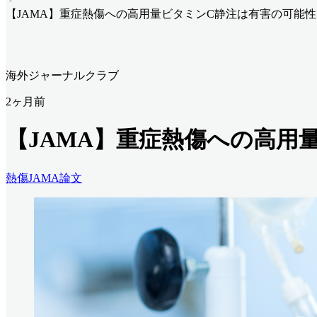
【JAMA】重症熱傷への高用量ビタミンC静注は有害の可能性
海外ジャーナルクラブ
2ヶ月前
【JAMA】重症熱傷への高用
熱傷
JAMA
論文