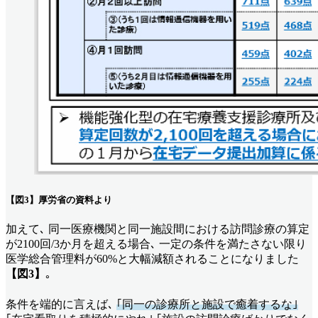
【図3】厚労省の資料より
加えて､ 同一医療機関と同一施設間における訪問診療の算定
が2100回/3か月を超える場合､ 一定の条件を満たさない限り
医学総合管理料が60%と大幅減額されることになりました
【図3】
｡
条件を端的に言えば､
｢同一の診療所と施設で癒着するな｣