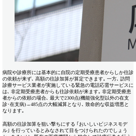
病院や診療所には基本的に自院の定期受療患者からしか往診
の依頼が来ず､ 高額の往診加算が算定できます｡ 一方､ 訪問
診療サービス業者が実施している緊急の電話応需サービスに
は､ 非定期受療患者からも往診依頼が来ます｡ 非定期受療患
者からの依頼の場合､ 最大で2300点(機能強化型以外の在支
診･在支病)→485点の大幅減算となり､ 致命的な収益増悪と
なります｡
高額の往診加算を狙い撃ちにする ｢おいしいビジネスモデ
ル｣ を行っているとみなされて目をつけられたのでしょう