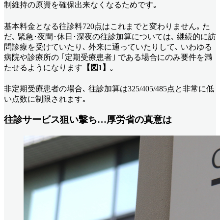
制維持の原資を確保出来なくなるためです｡
基本料金となる往診料720点はこれまでと変わりません｡ た
だ､ 緊急･夜間･休日･深夜の往診加算については､ 継続的に訪
問診療を受けていたり､ 外来に通っていたりして､ いわゆる
病院や診療所の ｢定期受療患者｣ である場合にのみ要件を満
たせるようになります
【図1】
｡
非定期受療患者の場合､ 往診加算は325/405/485点と非常に低
い点数に制限されます｡
往診サービス狙い撃ち…厚労省の真意は