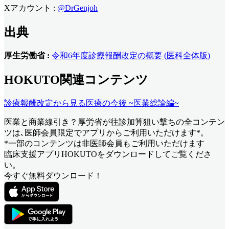
Xアカウント :
@DrGenjoh
出典
厚生労働省 :
令和6年度診療報酬改定の概要 (医科全体版)
HOKUTO関連コンテンツ
診療報酬改定から見る医療の今後 ~医業総論編~
医業と商業線引き？厚労省が往診加算狙い撃ち
の全コンテン
ツは､医師会員限定でアプリからご利用いただけます*。
*一部のコンテンツは非医師会員もご利用いただけます
臨床支援アプリHOKUTOをダウンロードしてご覧くださ
い。
今すぐ無料ダウンロード！