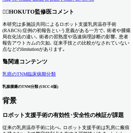
👨‍⚕️HOKUTO監修医コメント
本研究は多施設共同によるロボット支援乳房温存手術
(RABCS) 症例の初報告という意義がある一方で､ 術者や腫瘍
局在化法の違い､ 術者の習熟度や迅速病理診断の影響､ 患者
報告アウトカムの欠如､ 従来手技との比較がなされていない
点などのlimitationがあります｡
🔢関連コンテンツ
乳癌のTNM臨床病期分類
乳腺腫瘍のTNM分類 (UICC-8版)
背景
ロボット支援手術の有効性･安全性の検証が課題
従来の乳房温存手術に比べ､ ロボット支援手術は乳房に瘢痕