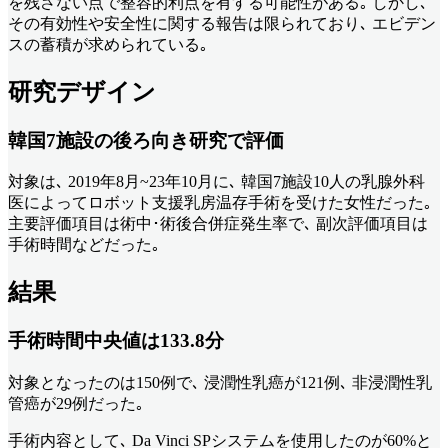
を残さない点で整容的利点を有する可能性がある｡ しかし､
その有効性や安全性に関する報告は限られており､ エビデン
スの蓄積が求められている｡
研究デザイン
韓国7施設の後ろ向き研究で評価
対象は､ 2019年8月~23年10月に､ 韓国7施設10人の乳腺外科
医によってロボット支援乳房温存手術を受けた女性だった｡
主要評価項目は術中･術後合併症発生率で､ 副次評価項目は
手術時間などだった｡
結果
手術時間中央値は133.8分
対象となったのは150例で､ 浸潤性乳癌が121例､ 非浸潤性乳
管癌が29例だった｡
手術内容として､ Da Vinci SPシステムを使用したのが60%と