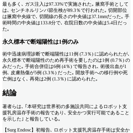
最も多く､ ガス注入は97.33%で実施された｡ 腋窩手術として
は､ センチネルリンパ節生検が89.3％で行われた｡ 切開部位
は腋窩中央線で､ 切開線の長さの中央値は37.1mmだった｡ 手
術時間の中央値は133.8分で､ 在院日数の中央値は5.4日だっ
た｡
永久標本で断端陽性は1例のみ
術中迅速病理診断で断端陽性は11例 (7.3％) に認められたが､
永久標本で断端陽性のため再手術を要したのは1例 (0.7％) の
みだった｡ 手術合併症は6例 (4％) で報告され､ 術後出血が1
例､ 皮膚熱傷が5例 (3.3％) だった｡ 開放手術への移行例や死
亡例はなく､ 再発は2例 (1.3％) に認められた｡
結論
著者らは､ ｢本研究は世界初の多施設共同によるロボット支
援乳房温存手術の報告であり､ 安全かつ実行可能であること
を示した｣ と報告している｡
【Surg Endosc】初報告､ ロボット支援乳房温存手術は安全か