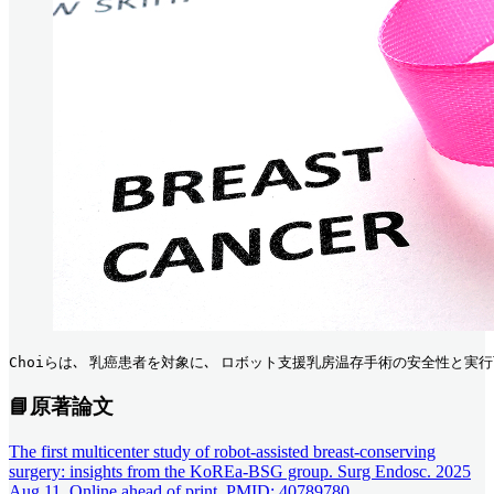
Choiらは､ 乳癌患者を対象に､ ロボット支援乳房温存手術の安全性と実行
📘原著論文
The first multicenter study of robot-assisted breast-conserving
surgery: insights from the KoREa-BSG group. Surg Endosc. 2025
Aug 11. Online ahead of print. PMID: 40789780