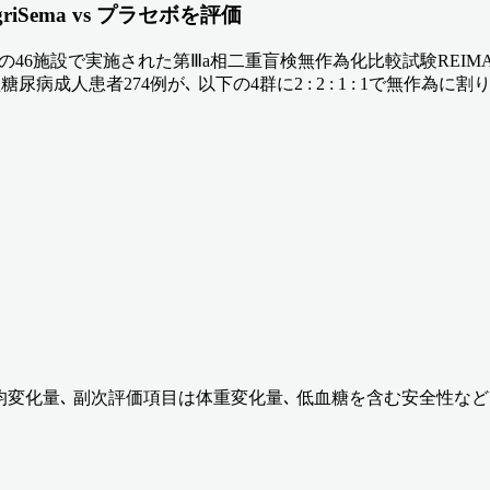
Sema vs プラセボを評価
リカ) の46施設で実施された第Ⅲa相二重盲検無作為化比較試験REI
糖尿病成人患者274例が､ 以下の4群に2 : 2 : 1 : 1で無作為に
均変化量､ 副次評価項目は体重変化量､ 低血糖を含む安全性など