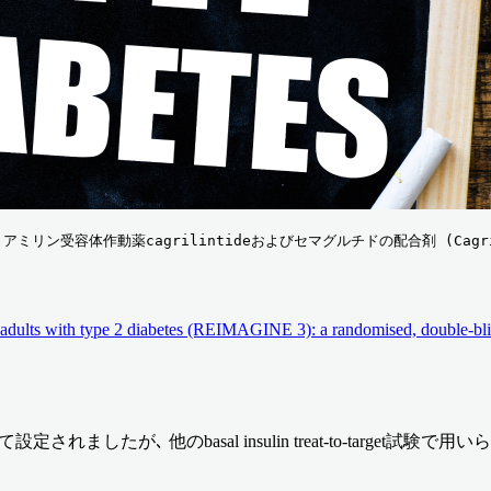
 アミリン受容体作動薬cagrilintideおよびセマグルチドの配合剤 (Cag
n adults with type 2 diabetes (REIMAGINE 3): a randomised, double-blin
ましたが､ 他のbasal insulin treat-to-target