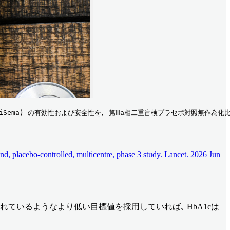
riSema) の有効性および安全性を､ 第Ⅲa相二重盲検プラセボ対照無作為化比
d, placebo-controlled, multicentre, phase 3 study. Lancet. 2026 Jun
試験で用いられているようなより低い目標値を採用していれば､ HbA1cは