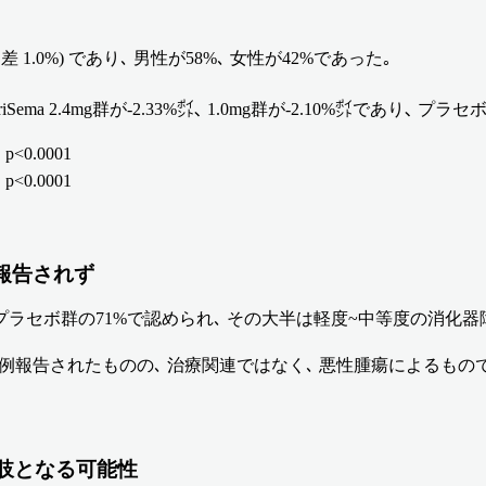
1.0%) であり､ 男性が58%､ 女性が42%であった｡
ma 2.4mg群が-2.33%㌽､ 1.0mg群が-2.10%㌽であり､ 
p<0.0001
p<0.0001
報告されず
0mg群の71%､ プラセボ群の71%で認められ､ その大半は軽度~中等度の消
死亡が1例報告されたものの､ 治療関連ではなく､ 悪性腫瘍によるもの
択肢となる可能性