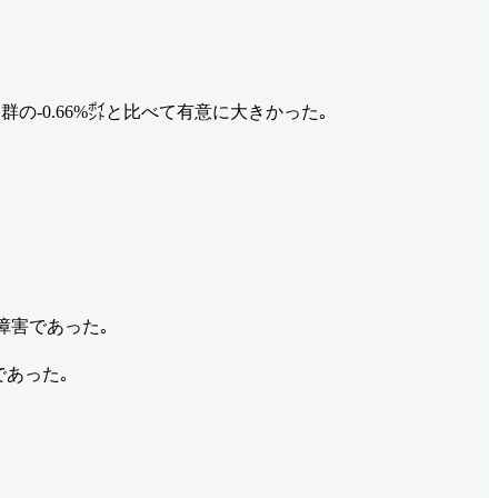
プラセボ群の-0.66%㌽と比べて有意に大きかった｡
化器障害であった｡
であった｡