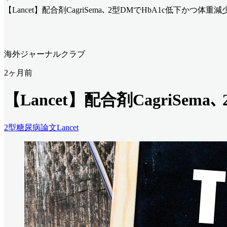
【Lancet】配合剤CagriSema､ 2型DMでHbA1c低下かつ体重減
海外ジャーナルクラブ
2ヶ月前
【Lancet】配合剤CagriSem
2型糖尿病
論文
Lancet