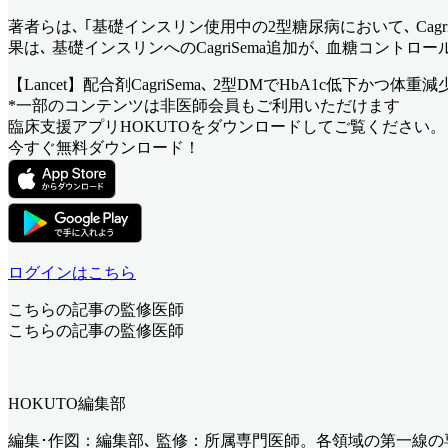
著者らは､ ｢基礎インスリン使用中の2型糖尿病において､ Cag
果は､ 基礎インスリンへのCagriSema追加が､ 血糖コン
【Lancet】配合剤CagriSema､ 2型DMでHbA1c低下かつ体重減
*一部のコンテンツは非医師会員もご利用いただけます
臨床支援アプリHOKUTOをダウンロードしてご覧ください。
今すぐ無料ダウンロード！
ログインはこちら
こちらの記事の監修医師
こちらの記事の監修医師
HOKUTO編集部
編集･作図：編集部､ 監修：所属専門医師。各領域の第一線