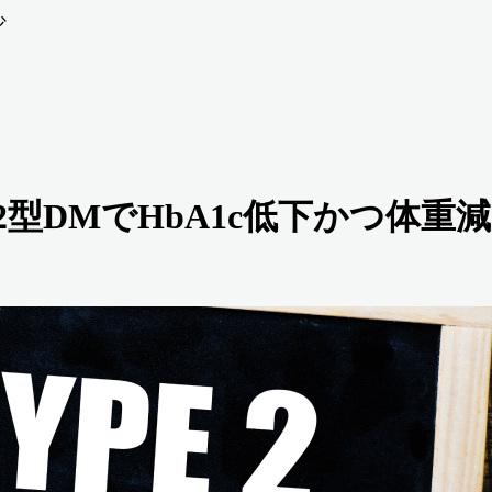
少
a､ 2型DMでHbA1c低下かつ体重