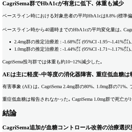
CagriSema群でHbA1cが有意に低下､ 体重も減少
ベースライン時における対象患者の平均HbA1cは8.8% (標準偏差 
ベースライン時から40週時までのHbA1cの平均変化量は､ CagriSe
2.4mg群の推定治療差 : -1.68%㌽ (95%CI -1.95~-1.41%㌽)､ 
1.0mg群の推定治療差 : -1.44%㌽ (95%CI -1.71~-1.17%㌽)､ 
CagriSema投与群では体重も約10~12%減少した｡
AEは主に軽度~中等度の消化器障害､ 重症低血糖は
有害事象 (AE) は､ CagriSema 2.4mg群の80%､ 1.
重症低血糖は報告されなかった｡ CagriSema 1.0mg群で
結論
CagriSema追加が血糖コントロール改善の治療選