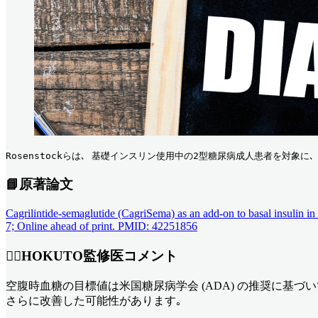
Rosenstockらは､ 基礎インスリン使用中の2型糖尿病成人患者を対象に､
📘原著論文
Cagrilintide-semaglutide (CagriSema) as an add-on to basal insulin i
7; Online ahead of print. PMID: 42251856
👨‍⚕️HOKUTO監修医コメント
空腹時血糖の目標値は米国糖尿病学会 (ADA) の推奨に基づいて設定され
さらに改善した可能性があります｡