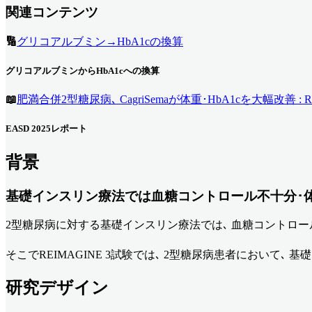
関連コンテンツ
🔢
グリコアルブミン→HbA1cの換算
グリコアルブミンからHbA1cへの換算
📖
肥満合併2型糖尿病､ CagriSemaが体重･HbA1cを大幅改善 : RE
EASD 2025レポート
背景
基礎インスリン療法では血糖コントロール不十分･
2型糖尿病に対する基礎インスリン療法では､ 血糖コントロー
そこでREIMAGINE 3試験では､ 2型糖尿病患者において､ 
研究デザイン