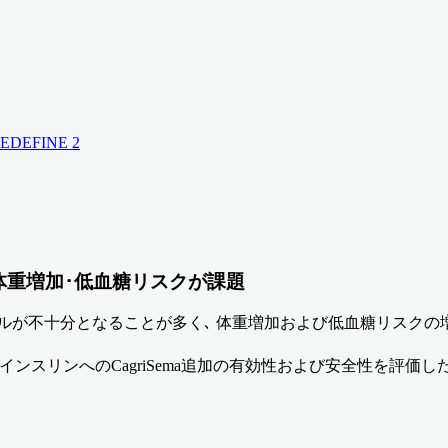
DEFINE 2
体重増加･低血糖リスクが課題
ルが不十分となることが多く､ 体重増加および低血糖リスクの
基礎インスリンへのCagriSema追加の有効性および安全性を評価した