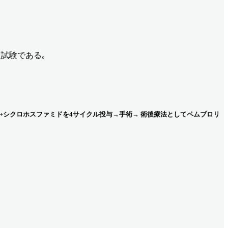
比較試験である｡
シン+シクロホスファミドを4サイクル投与→手術→ 術後療法としてペムブロリ