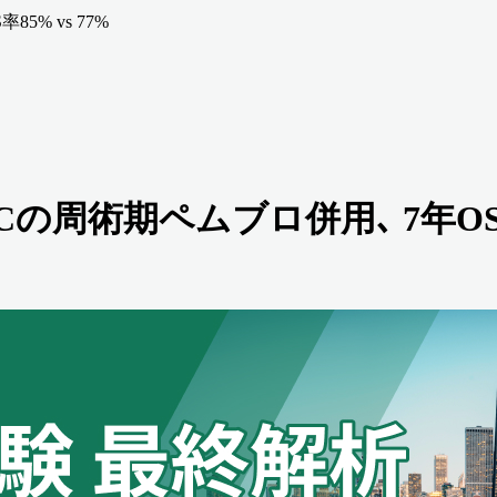
5% vs 77%
の周術期ペムブロ併用､ 7年OS率8