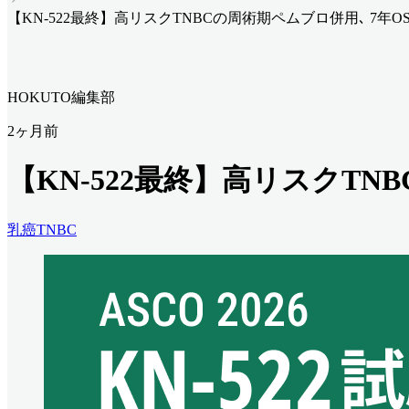
【KN-522最終】高リスクTNBCの周術期ペムブロ併用､ 7年OS率8
HOKUTO編集部
2ヶ月前
【KN-522最終】高リスクTNBC
乳癌
TNBC