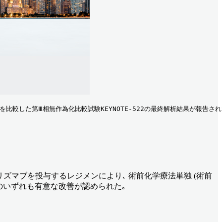
第Ⅲ相無作為化比較試験KEYNOTE-522の最終解析結果が報告された｡ 追跡期
ロリズマブを投与するレジメンにより､ 術前化学療法単独 (術前
S) のいずれも有意な改善が認められた｡