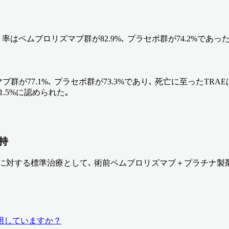
ムブロリズマブ群が82.9%､ プラセボ群が74.2%であった (HR 0.64 
ブ群が77.1%､ プラセボ群が73.3%であり､ 死亡に至ったTRAEは
%､ 1.5%に認められた｡
持
BC患者に対する標準治療として､ 術前ペムブロリズマブ＋プラ
適用していますか？