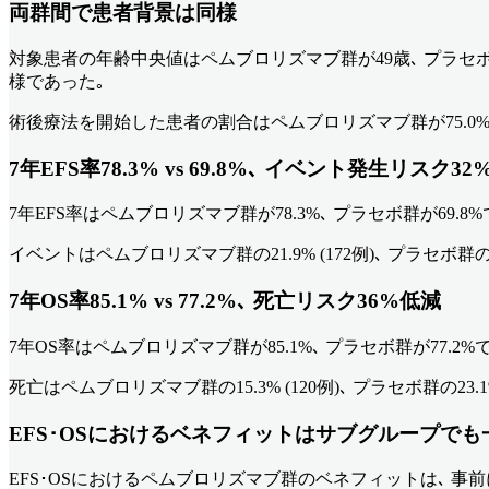
両群間で患者背景は同様
対象患者の年齢中央値はペムブロリズマブ群が49歳､ プラセボ群が48歳
様であった｡
術後療法を開始した患者の割合はペムブロリズマブ群が75.0%､
7年EFS率78.3% vs 69.8%､ イベント発生リスク3
7年EFS率はペムブロリズマブ群が78.3%､ プラセボ群が69.8%であった (H
イベントはペムブロリズマブ群の21.9% (172例)､ プラセボ群の30
7年OS率85.1% vs 77.2%､ 死亡リスク36%低減
7年OS率はペムブロリズマブ群が85.1%､ プラセボ群が77.2%であった (HR
死亡はペムブロリズマブ群の15.3% (120例)､ プラセボ群の23.1
EFS･OSにおけるベネフィットはサブグループでも
EFS･OSにおけるペムブロリズマブ群のベネフィットは､ 事