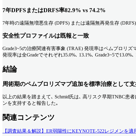
7年DPFSまたはDRFS率82.9% vs 74.2%
7年時の遠隔無増悪生存 (DPFS) または遠隔無再発生存 (DRFS) 率はペ
安全性プロファイルは既報と一致
Grade3~5の治療関連有害事象 (TRAE) 発現率はペムブロリズマ
発現率は全Gradeでそれぞれ35.0%､ 13.1%､ Grade3~5で13.0
結論
周術期のペムブロリズマブ追加を標準治療として支
以上の結果を踏まえて､ Schmid氏は､ 高リスク早期TN
ンを支持すると報告した｡
関連コンテンツ
【調査結果＆解説】ER弱陽性にKEYNOTE-522レジメンを