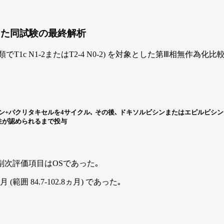
とした同試験の最終解析
分類でT1c N1-2またはT2-4 N0-2) を対象とした第Ⅲ相無作為化
ラチン+パクリタキセルを4サイクル､ その後､ ドキソルビシンまたはエピルビ
毒性が認められるまで投与
 主要な副次評価項目はOSであった｡
範囲 84.7-102.8ヵ月) であった｡