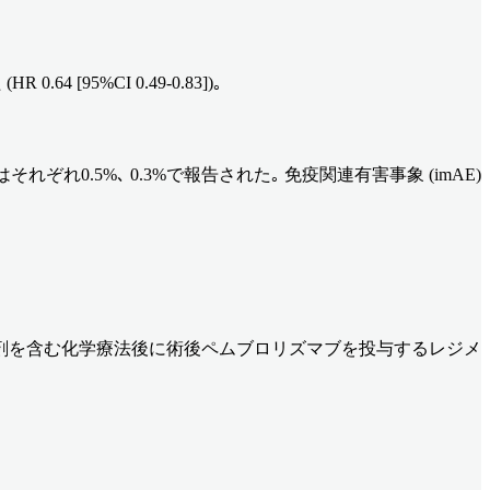
[95%CI 0.49-0.83])｡
それぞれ0.5%､ 0.3%で報告された｡ 免疫関連有害事象 (imAE)
チナ製剤を含む化学療法後に術後ペムブロリズマブを投与するレジメ