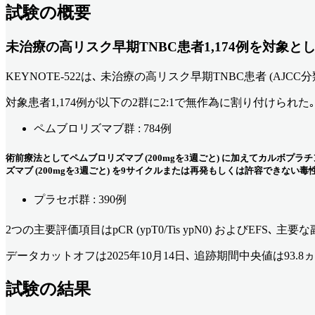
試験の概要
未治療の高リスク早期TNBC患者1,174例を対象
KEYNOTE-522は､ 未治療の高リスク早期TNBC患者 (AJCC
対象患者1,174例が以下の2群に2:1で無作為に割り付けられた｡
ペムブロリズマブ群 : 784例
術前療法としてペムブロリズマブ (200mgを3週ごと) に加えてカルボプ
ズマブ (200mgを3週ごと) を9サイクルまたは再発もしくは許容できない
プラセボ群 : 390例
2つの主要評価項目はpCR (ypT0/Tis ypN0) およびEFS､
データカットオフは2025年10月14日､ 追跡期間中央値は93.8ヵ月 (
試験の結果