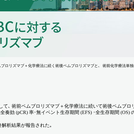
ブロリズマブ＋化学療法に続く術後ペムブロリズマブと､ 術前化学療法単独を比較した
Cに対して､ 術前ペムブロリズマブ＋化学療法に続いて術後ペムブ
(pCR) 率･無イベント生存期間 (EFS) ･全生存期間 (O
る最終解析結果が報告された｡