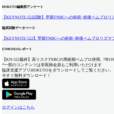
HOKUTO編集部アンケート
【KEYNOTE-522試験】早期TNBCへの術前･術後ペムブロリ
臨床試験データベース
【KEYNOTE-522】早期TNBCへの術前･術後ペムブロリズマ
ESMO2024レポート
【KN-522最終】高リスクTNBCの周術期ペムブロ併用､ 7年OS率8
*一部のコンテンツは非医師会員もご利用いただけます
臨床支援アプリHOKUTOをダウンロードしてご覧ください。
今すぐ無料ダウンロード！
ログインはこちら