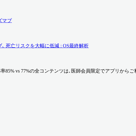
ズマブ
ブ､ 死亡リスクを大幅に低減 : OS最終解析
5% vs 77%
の全コンテンツは､医師会員限定でアプリからご