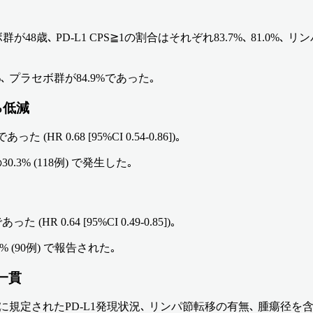
､ PD-L1 CPS≧1の割合はそれぞれ83.7%､ 81.0%､ リ
 プラセボ群が84.9%であった｡
2%低減
R 0.68 [95%CI 0.54-0.86])｡
.3% (118例) で発生した｡
 0.64 [95%CI 0.49-0.85])｡
% (90例) で報告された｡
一貫
前に規定されたPD-L1発現状況､ リンパ節転移の有無､ 腫瘍径