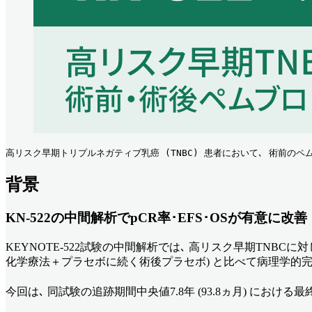
高リスク早期トリプルネガティブ乳癌 (TNBC) 患者において､ 術前のペム
背景
KN-522の中間解析でpCR率･EFS･OSが有意に改善
KEYNOTE-522試験の中間解析では､ 高リスク早期TNB
化学療法＋プラセボに続く術後プラセボ) と比べて病理学的完全奏効 
今回は､ 同試験の追跡期間中央値7.8年 (93.8ヵ月) におけ