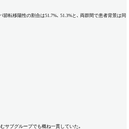
ンパ節転移陽性の割合は51.7%､ 51.3%と､ 両群間で患者背景は同
を含むサブグループでも概ね一貫していた｡