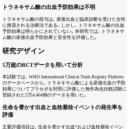
トラネキサム酸の出血予防効果は不明
トラネキサム酸の投与は､ 産後出血と臨床診断を受けた女性
に推奨される治療法である｡ しかし､ トラネキサム酸の出血
予防効果は明らかにされていない｡ 本研究では､ トラネキサ
ム酸の産後出血予防効果と安全性を評価した｡
研究デザイン
5万超のRCTデータを用いて分析
本試験では､ WHO International Clinical Trials Registry Platform
のデータベースから､ トラネキサム酸による産後出血の予防
効果についてプラセボを対照に評価した無作為化比較試験に
登録された5万4,404例のデータを用いた｡
生命を脅かす出血と血栓塞栓イベントの発生率を
評価
主要評価項目は､ 生命を脅かす出血*および血栓塞栓イベン