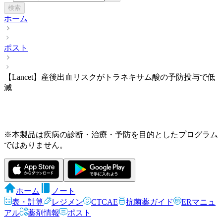
検索
ホーム
ポスト
【Lancet】産後出血リスクがトラネキサム酸の予防投与で低
減
※本製品は疾病の診断・治療・予防を目的としたプログラム
ではありません。
ホーム
ノート
表・計算
レジメン
CTCAE
抗菌薬ガイド
ERマニュ
アル
薬剤情報
ポスト