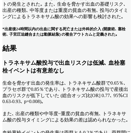
トの発生とされた｡ また､ 生命を脅かす出血の基礎リスク､
出産の種類､ 中等度または重度の貧血の有無､ 投与のタイミ
ングによるトラネキサム酸の効果への影響も検討された｡
*出産後24時間以内の出血に関する死亡または外科的介入 (開腹術､ 塞栓
術､ 子宮圧迫縫合または動脈結紮) の複合アウトカムと定義された｡
結果
トラネキサム酸投与で出血リスクは低減､ 血栓塞
栓イベントは有意差なし
生命を脅かす出血の発生率は､ トラネキサム酸群で0.65％､
プラセボ群で0.85％であり､ トラネキサム酸の投与で産後出
血のリスクが低下していた (総合オッズ比[OR] 0.77､ 95％CI
0.63-0.93､ p=0.008)｡
また､ 出産の種類や中等度~重度の貧血の有無､ トラネキサ
ム酸の投与タイミングによる効果の差は認められなかった｡
血栓塞栓イベントの発生率は両群とも0.2％であり､ 両群間に