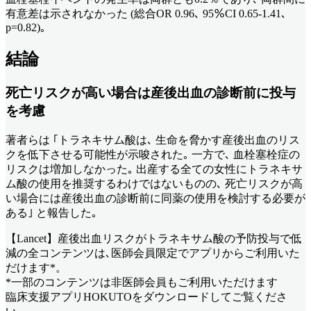
有意差は示されなかった (総合OR 0.96､ 95％CI 0.65-1.41､
p=0.82)｡
結論
死亡リスクが高い場合は産後出血の診断前に投与
を考慮
著者らは ｢トラネキサム酸は､ 生命を脅かす産後出血のリス
クを低下させる可能性が示唆された｡ 一方で､ 血栓塞栓症の
リスクは増加しなかった｡ 出産する全ての女性にトラネキサ
ム酸の使用を推奨するわけではないものの､ 死亡リスクが高
い場合には産後出血の診断前に同薬の使用を検討する必要が
ある｣ と報告した｡
【Lancet】産後出血リスクがトラネキサム酸の予防投与で低
減
の全コンテンツは､医師会員限定でアプリからご利用いた
だけます*。
*一部のコンテンツは非医師会員もご利用いただけます
臨床支援アプリHOKUTOをダウンロードしてご覧くださ