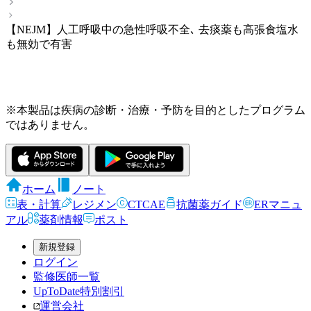
【NEJM】人工呼吸中の急性呼吸不全､ 去痰薬も高張食塩水
も無効で有害
※本製品は疾病の診断・治療・予防を目的としたプログラム
ではありません。
ホーム
ノート
表・計算
レジメン
CTCAE
抗菌薬ガイド
ERマニュ
アル
薬剤情報
ポスト
新規登録
ログイン
監修医師一覧
UpToDate特別割引
運営会社