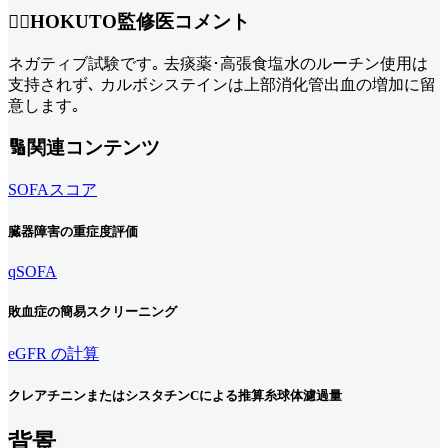
👨‍⚕️HOKUTO監修医コメント
ネガティブ試験です｡ 去痰薬･高張食塩水のルーチン使用は
支持されず､ カルボシステインは上部消化管出血の増加に留
意します｡
🔢関連コンテンツ
SOFAスコア
臓器障害の重症度評価
qSOFA
敗血症の簡易スクリーニング
eGFR の計算
クレアチニンまたはシスタチンCによる推算糸球体濾過量
背景