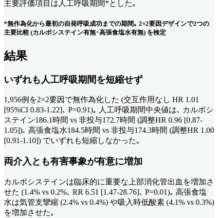
主要評価項目は人工呼吸期間*とした｡
*無作為化から最初の自発呼吸成功までの期間｡ 2×2要因デザインで2つの
主要比較 (カルボシステイン有無･高張食塩水有無) を検定
結果
いずれも人工呼吸期間を短縮せず
1,956例を2×2要因で無作為化した (交互作用なし HR 1.01
[95%CI 0.83-1.22]､ P=0.91)｡ 人工呼吸期間中央値は､ カルボシ
ステイン186.1時間 vs 非投与172.7時間 (調整HR 0.96 [0.87-
1.05])､ 高張食塩水184.5時間 vs 非投与174.3時間 (調整HR 1.00
[0.91-1.10]) でいずれも短縮しなかった｡
両介入とも有害事象が有意に増加
カルボシステインは臨床的に重要な上部消化管出血を増加さ
せた (1.4% vs 0.2%､ RR 6.51 [1.47-28.76]､ P=0.01)｡ 高張食塩
水は気管支攣縮 (2.4% vs 0.4%) や吸入時低酸素 (4.1% vs 0.3%)
を増加させた｡