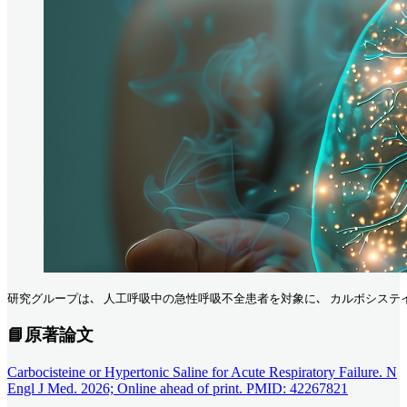
研究グループは､ 人工呼吸中の急性呼吸不全患者を対象に､ カルボシステイン
📘原著論文
Carbocisteine or Hypertonic Saline for Acute Respiratory Failure. N
Engl J Med. 2026; Online ahead of print. PMID: 42267821