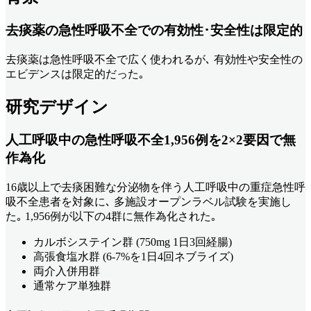
去痰薬の急性呼吸不全での有効性･安全性は限定的
去痰薬は急性呼吸不全で広く使われるが､ 有効性や安全性の
エビデンスは限定的だった｡
研究デザイン
人工呼吸中の急性呼吸不全1,956例を2×2要因で無
作為化
16歳以上で去痰困難な分泌物を伴う人工呼吸中の重症急性呼
吸不全患者を対象に､ 多施設オープンラベル試験を実施し
た｡ 1,956例が以下の4群に無作為化された｡
カルボシステイン群 (750mg 1日3回経腸)
高張食塩水群 (6-7%を1日4回ネブライズ)
両介入併用群
通常ケア単独群