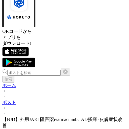
QRコードから
アプリを
ダウンロード!
検索
ホーム
ポスト
【BJD】外用JAK1阻害薬ivarmacitinib､ AD掻痒･皮膚症状改
善