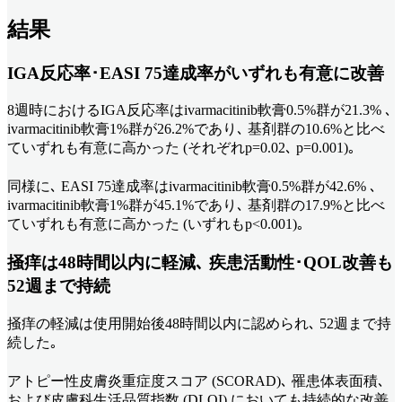
結果
IGA反応率･EASI 75達成率がいずれも有意に改善
8週時におけるIGA反応率はivarmacitinib軟膏0.5%群が21.3% ､
ivarmacitinib軟膏1%群が26.2%であり､ 基剤群の10.6%と比べ
ていずれも有意に高かった (それぞれp=0.02､ p=0.001)｡
同様に､ EASI 75達成率はivarmacitinib軟膏0.5%群が42.6% ､
ivarmacitinib軟膏1%群が45.1%であり､ 基剤群の17.9%と比べ
ていずれも有意に高かった (いずれもp<0.001)｡
掻痒は48時間以内に軽減､ 疾患活動性･QOL改善も
52週まで持続
掻痒の軽減は使用開始後48時間以内に認められ､ 52週まで持
続した｡
アトピー性皮膚炎重症度スコア (SCORAD)､ 罹患体表面積､
および皮膚科生活品質指数 (DLQI) においても持続的な改善