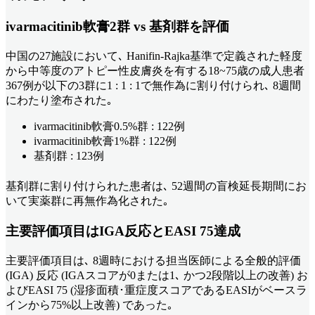
ivarmacitinib軟膏2群 vs 基剤群を評価
中国の27施設において､ Hanifin-Rajka基準で定義された軽度
から中等度のアトピー性皮膚炎を有する18~75歳の成人患者
367例が以下の3群に1 : 1 : 1で無作為に割り付けられ､ 8週間
にわたり塗布された｡
ivarmacitinib軟膏0.5%群 : 122例
ivarmacitinib軟膏1%群 : 122例
基剤群 : 123例
基剤群に割り付けられた患者は､ 52週間の盲検延長期間にお
いて実薬群に再無作為化された｡
主要評価項目はIGA反応とEASI 75達成
主要評価項目は､ 8週時における担当医師による全般的評価
(IGA) 反応 (IGAスコアが0または1､ かつ2段階以上の改善) お
よびEASI 75 (湿疹面積･重症度スコアであるEASIがベースラ
インから75%以上改善) であった｡