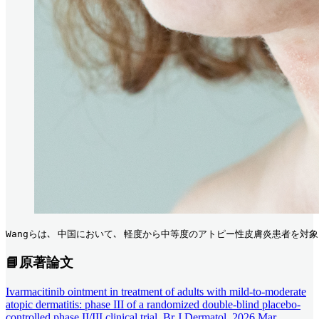
Wangらは､ 中国において､ 軽度から中等度のアトピー性皮膚炎患者を対象に
📘
原著論文
Ivarmacitinib ointment in treatment of adults with mild-to-moderate
atopic dermatitis: phase III of a randomized double-blind placebo-
controlled phase II/III clinical trial. Br J Dermatol. 2026 Mar