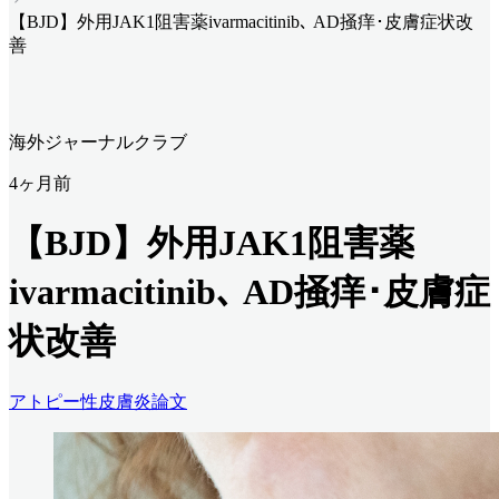
【BJD】外用JAK1阻害薬ivarmacitinib､ AD掻痒･皮膚症状改
善
海外ジャーナルクラブ
4ヶ月前
【BJD】外用JAK1阻害薬
ivarmacitinib､ AD掻痒･皮膚症
状改善
アトピー性皮膚炎
論文