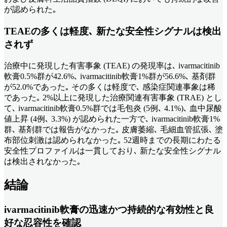
が認められた｡
TEAEの多くは軽度､ 新たな安全性シグナルは検出
されず
治療中に発現した有害事象 (TEAE) の発現率は､ ivarmacitinib
軟膏0.5%群が42.6%､ ivarmacitinib軟膏1%群が56.6%､ 基剤群
が52.0%であった｡ その多くは軽度で､ 感染症関連事象は稀
であった｡ 2%以上に発現した治療関連有害事象 (TRAE) とし
て､ ivarmacitinib軟膏0.5%群では毛包炎 (5例､ 4.1%)､ 血中尿酸
値上昇 (4例､ 3.3%) が認められた一方で､ ivarmacitinib軟膏1%
群､ 基剤群では報告がなかった｡ 皮膚萎縮､ 毛細血管拡張､ 塗
布部位刺激は認められなかった｡ 52週時までの長期にわたる
安全性プロファイルは一貫しており､ 新たな安全性シグナル
は検出されなかった｡
結論
ivarmacitinib軟膏の迅速かつ持続的な有効性と良
好な忍容性を確認