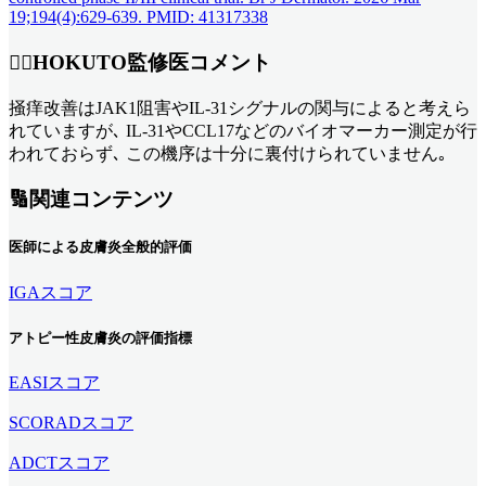
19;194(4):629-639. PMID: 41317338
👨‍⚕️
HOKUTO監修医コメント
掻痒改善はJAK1阻害やIL-31シグナルの関与によると考えら
れていますが､ IL-31やCCL17などのバイオマーカー測定が行
われておらず､ この機序は十分に裏付けられていません｡
🔢
関連コンテンツ
医師による皮膚炎全般的評価
IGAスコア
アトピー性皮膚炎の評価指標
EASIスコア
SCORADスコア
ADCTスコア