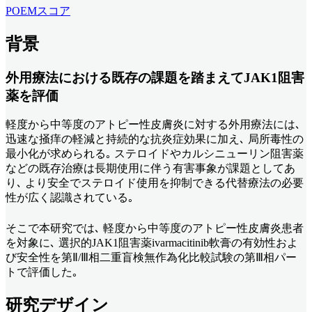
POEMスコア
背景
外用療法における既存の課題を踏まえてJAK1阻害
薬を評価
軽度から中等度のアトピー性皮膚炎に対する外用療法には､
迅速な掻痒の軽減と持続的な抗炎症効果に加え､ 局所毒性の
最小化が求められる｡ ステロイドやカルシニューリン阻害薬
などの既存治療は長期使用に伴う有害事象が課題としてあ
り､ より安全でステロイド使用を抑制できる代替療法の必要
性が広く認識されている｡
そこで本研究では､ 軽度から中等度のアトピー性皮膚炎患者
を対象に､ 選択的JAK1阻害薬ivarmacitinib軟膏の有効性およ
び安全性を第Ⅱ/Ⅲ相二重盲検無作為化比較試験の第Ⅲ相パー
トで評価した｡
研究デザイン