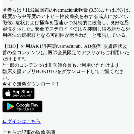
著者らは ｢1日2回塗布のivarmacitinib軟膏 (0.5%または1%) は､
軽度から中等度のアトピー性皮膚炎を有する成人において､
徴候､ 症状および掻痒を迅速かつ持続的に改善し､ 良好な忍
容性を示した｡ 安全でステロイド使用を抑制し得る新たな外
用療法の選択肢となる可能性が示された｣ と報告している｡
【BJD】外用JAK1阻害薬ivarmacitinib､ AD掻痒･皮膚症状改
善
の全コンテンツは､医師会員限定でアプリからご利用いた
だけます*。
*一部のコンテンツは非医師会員もご利用いただけます
臨床支援アプリHOKUTOをダウンロードしてご覧くださ
い。
今すぐ無料ダウンロード！
ログインはこちら
こちらの記事の監修医師