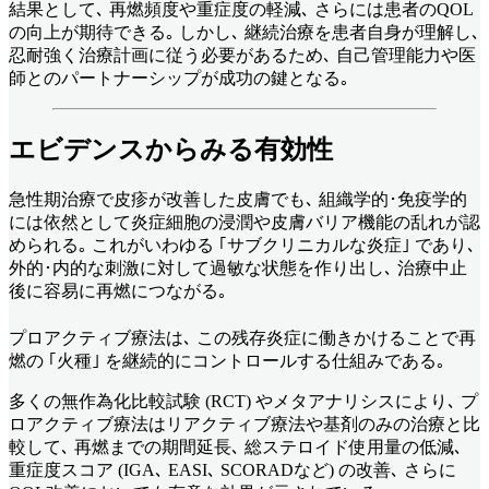
結果として､ 再燃頻度や重症度の軽減､ さらには患者のQOL
の向上が期待できる｡ しかし､ 継続治療を患者自身が理解し､
忍耐強く治療計画に従う必要があるため､ 自己管理能力や医
師とのパートナーシップが成功の鍵となる｡
エビデンスからみる有効性
急性期治療で皮疹が改善した皮膚でも､ 組織学的･免疫学的
には依然として炎症細胞の浸潤や皮膚バリア機能の乱れが認
められる｡ これがいわゆる ｢サブクリニカルな炎症｣ であり､
外的･内的な刺激に対して過敏な状態を作り出し､ 治療中止
後に容易に再燃につながる｡
プロアクティブ療法は､ この残存炎症に働きかけることで再
燃の ｢火種｣ を継続的にコントロールする仕組みである｡
多くの無作為化比較試験 (RCT) やメタアナリシスにより､ プ
ロアクティブ療法はリアクティブ療法や基剤のみの治療と比
較して､ 再燃までの期間延長､ 総ステロイド使用量の低減､
重症度スコア (IGA､ EASI､ SCORADなど) の改善､ さらに