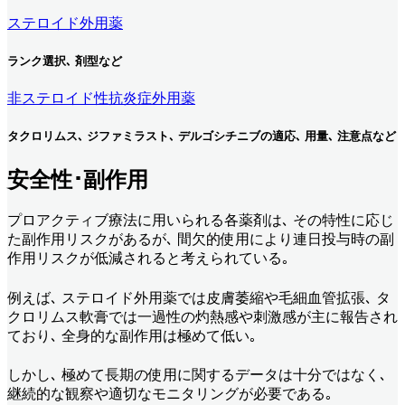
ステロイド外用薬
ランク選択､ 剤型など
非ステロイド性抗炎症外用薬
タクロリムス､ ジファミラスト､ デルゴシチニブの適応､ 用量､ 注意点など
安全性･副作用
プロアクティブ療法に用いられる各薬剤は､ その特性に応じ
た副作用リスクがあるが､ 間欠的使用により連日投与時の副
作用リスクが低減されると考えられている｡
例えば､ ステロイド外用薬では皮膚萎縮や毛細血管拡張､ タ
クロリムス軟膏では一過性の灼熱感や刺激感が主に報告され
ており､ 全身的な副作用は極めて低い｡
しかし､ 極めて長期の使用に関するデータは十分ではなく､
継続的な観察や適切なモニタリングが必要である｡