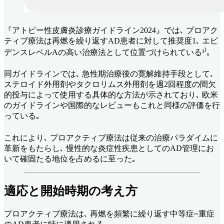
『アトピー性皮膚炎診療ガイドライン2024』では､ プロアク
ティブ療法は再燃を繰り返すAD患者に対して推奨度1､ エビ
デンスレベルAの高い治療法として位置づけられている¹⁾｡
同ガイドラインでは､ 急性期治療後の寛解維持手段として､
ステロイド外用剤やタクロリムス外用剤を週2回程度の間欠
的投与によって使用する具体的な方法が示されており､ 欧米
のガイドラインや国際的なレビューもこれと同様の評価を行
っている｡
これにより､ プロアクティブ療法は従来の治療パラダイムに
革新をもたらし､ 慢性的な炎症性疾患としてのAD管理にお
いて確固たる地位を占めるに至った｡
適応と開始時期の考え方
プロアクティブ療法は､ 再燃を頻繁に繰り返す中等症~重症