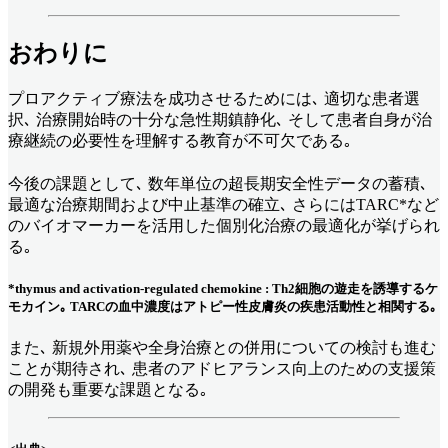
おわりに
プロアクティブ療法を成功させるためには､ 適切な患者選
択､ 治療開始時の十分な急性期鎮静化､ そして患者自身が治
療継続の必要性を理解する教育が不可欠である｡
今後の課題として､ 数年単位の超長期安全性データの蓄積､
最適な治療期間および中止基準の確立､ さらにはTARC*など
のバイオマーカーを活用した個別化治療の最適化が挙げられ
る｡
*thymus and activation-regulated chemokine : Th2細胞の遊走を誘導するケ
モカイン｡ TARCの血中濃度はアトピー性皮膚炎の疾患活動性と相関する｡
また､ 新規外用薬や全身治療との併用についての検討も進む
ことが期待され､ 患者のアドヒアランス向上のための支援策
の開発も重要な課題となる｡