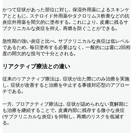
かつて症状があった部位に対し､ 保湿外用薬によるスキンケ
アとともに､ ステロイド外用薬やタクロリムス軟膏などの抗
炎症外用薬を間欠的に塗布する｡ これにより､ 皮膚に残るサ
ブクリニカルな炎症を抑え､ 再燃を防ぐことができる｡
急性期の強い炎症と比べ､ サブクリニカルな炎症は低レベル
であるため､ 毎日塗布する必要はなく､ 一般的には週に2回程
度の間欠的な投与で十分とされる｡
リアクティブ療法との違い
従来のリアクティブ療法は､ 症状が出た際にのみ治療を実施
し､ 症状が改善すると治療を中止する事後対応型のアプロー
チである｡
一方､ プロアクティブ療法は､ 症状が認められない寛解期に
も治療を継続することで､ 皮膚内部に残存する微小な炎症
(サブクリニカルな炎症) を抑制し､ 再燃のリスクを低減す
る｡