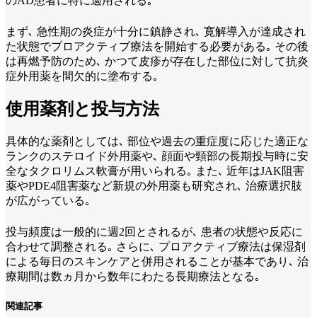
のAD患者に特に適用される｡
まず､ 急性期の炎症が十分に鎮静され､ 寛解導入が達成され
た状態でプロアクティブ療法を開始する必要がある｡ その後
は再燃予防のため､ かつて皮疹が存在した部位に対して抗炎
症外用薬を間欠的に塗布する｡
使用薬剤と投与方法
具体的な薬剤としては､ 部位や過去の重症度に応じた適正な
ランクのステロイド外用薬や､ 顔面や頸部の長期投与時に安
全なタクロリムス軟膏が用いられる｡ また､ 近年はJAK阻害
薬やPDE4阻害薬など新規の外用薬も研究され､ 治療選択肢
が広がっている｡
投与頻度は一般的に週2回とされるが､ 患者の状態や反応に
合わせて調整される｡ さらに､ プロアクティブ療法は保湿剤
による毎日のスキンケアと併用されることが基本であり､ 治
療期間は数ヵ月から数年にわたる長期療法となる｡
関連記事