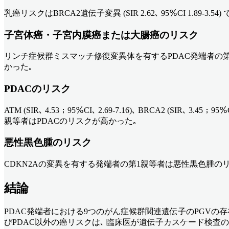
乳癌リスクはBRCA2遺伝子変異 (SIR 2.62､ 95％CI 1.89-3.54
子宮体癌・子宮内膜癌または大腸癌のリスク
リンチ症候群ミスマッチ修復変異体を有するPDAC発端者の第1度近親者は子宮体癌
かった｡
PDACのリスク
ATM (SIR､ 4.53；95％CI､ 2.69-7.16)､ BRCA2 (SIR､ 3.45；9
親等者はPDACのリスクが高かった｡
悪性黒色腫のリスク
CDKN2Aの変異を有する発端者の第1親等者は悪性黒色腫のリスクが高かった 
結論
PDAC発端者における9つのがん症候群関連遺伝子のPGVの
びPDAC以外の癌リスクは､ 臨床医が遺伝子カスケード検査