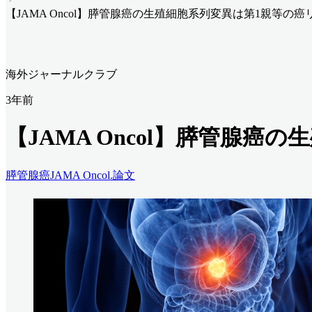
【JAMA Oncol】膵管腺癌の生殖細胞系列変異は第1親等の
海外ジャーナルクラブ
3年前
【JAMA Oncol】膵管腺
膵管腺癌
JAMA Oncol.
論文