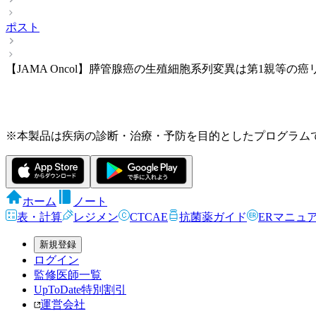
ポスト
【JAMA Oncol】膵管腺癌の生殖細胞系列変異は第1親等の
※本製品は疾病の診断・治療・予防を目的としたプログラム
ホーム
ノート
表・計算
レジメン
CTCAE
抗菌薬ガイド
ERマニュ
新規登録
ログイン
監修医師一覧
UpToDate特別割引
運営会社