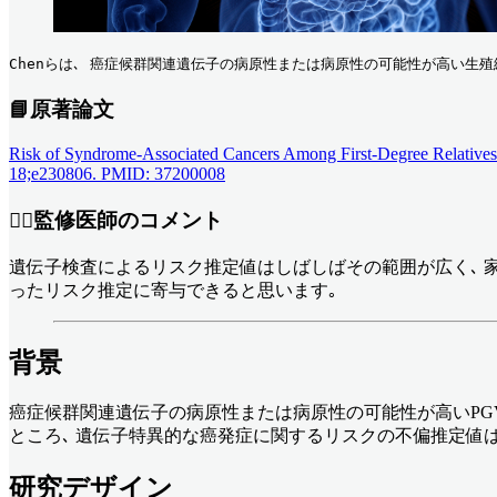
Chenらは､ 癌症候群関連遺伝子の病原性または病原性の可能性が高い生殖細
📘原著論文
Risk of Syndrome-Associated Cancers Among First-Degree Relatives
18;e230806. PMID: 37200008
👨‍⚕️監修医師のコメント
遺伝子検査によるリスク推定値はしばしばその範囲が広く､ 
ったリスク推定に寄与できると思います｡
背景
癌症候群関連遺伝子の病原性または病原性の可能性が高いPGV
ところ､ 遺伝子特異的な癌発症に関するリスクの不偏推定値
研究デザイン