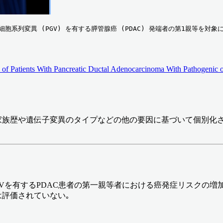
胞系列変異 (PGV) を有する膵管腺癌 (PDAC) 発端者の第1親等を対象
 of Patients With Pancreatic Ductal Adenocarcinoma With Pathogenic
家族歴や遺伝子変異のタイプなどの他の要因に基づいて個別化さ
を有するPDAC患者の第一親等者における癌発症リスクの増加
は評価されていない｡