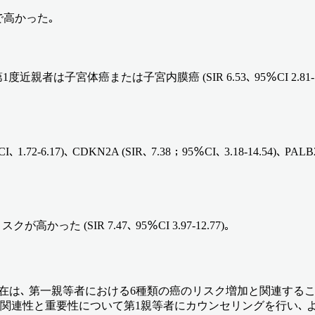
) で高かった｡
または子宮内膜癌 (SIR 6.53､ 95％CI 2.81-12.86) およ
5％CI､ 1.72-6.17)､ CDKN2A (SIR､ 7.38；95％CI､ 3.18-14.54
(SIR 7.47､ 95％CI 3.97-12.77)｡
存在は､ 第一親等者における6種類の癌のリスク増加と関連するこ
の関連性と重要性について第1親等者にカウンセリングを行い､