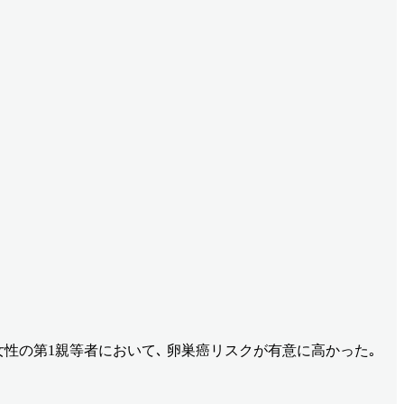
するPDAC発端者の女性の第1親等者において､ 卵巣癌リスクが有意に高かった｡