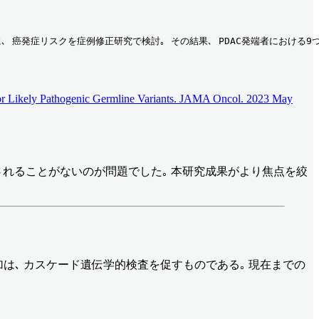
に､ 癌発症リスクを症例修正研究で検討｡ その結果､ PDAC発端者における
 or Likely Pathogenic Germline Variants. JAMA Oncol. 2023 May
れることがないのが問題でした｡ 本研究成果がより焦点を絞
は､ カスケード遺伝学的検査を促すものである｡ 現在までの