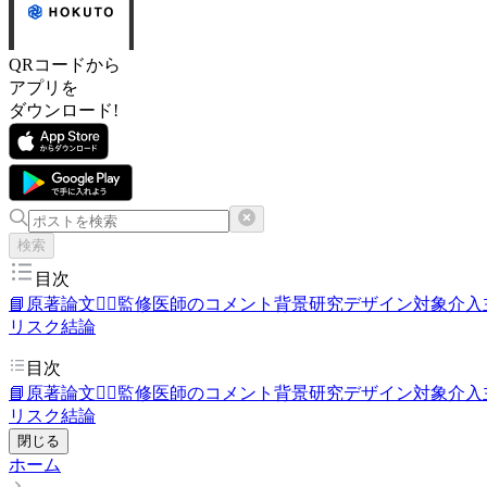
QRコードから
アプリを
ダウンロード!
検索
目次
📘原著論文
👨‍⚕️監修医師のコメント
背景
研究デザイン
対象
介入
リスク
結論
目次
📘原著論文
👨‍⚕️監修医師のコメント
背景
研究デザイン
対象
介入
リスク
結論
閉じる
ホーム