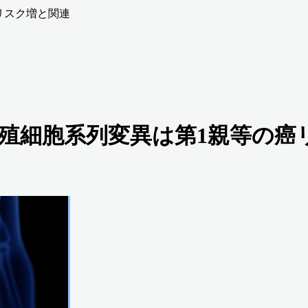
癌リスク増と関連
癌の生殖細胞系列変異は第1親等の