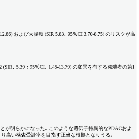
び大腸癌 (SIR 5.83､ 95％CI 3.70-8.75) のリスクが高
)､ PALB2 (SIR､ 5.39；95％CI､ 1.45-13.79) の変異を有する発端者の第1
とが明らかになった｡ このような遺伝子特異的なPDACおよ
 より高い検査受診率を目指す正当な根拠となりうる｡