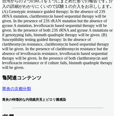
台湾からの２つのRCTを１つにまとめた形での報告です｡ 介
入の詳細がわかりにくいので試験１の介入をお示しします｡
(A) Genotypic resistance guided therapy: In the absence of 23S
rRNA mutation, clarithromycin based sequential therapy will be
given. In the presence of 23S rRAN mutation but the absence of
gyrase A mutation, levofloxacin based sequential therapy will be
given. In the presence of both 23S rRNA and gyrase A mutations or
if genotyping fails, bismuth quadruple therapy will be given. (B)
Susceptibility testing guided therapy: In the absence of
clarithromycin resistance, clarithromycin based sequential therapy
will be given. In the presence of clarithromycin resistance but the
absence of levofloxacin resistance, levofloxacin based sequential
therapy will be given. In the presence of both clarithromycin and
levofloxacin resistance or if culture fails, bismuth quadruple therapy
will be given.
🔢関連コンテンツ
胃炎の京都分類
胃炎の特徴的な内視鏡所見とピロリ菌感染