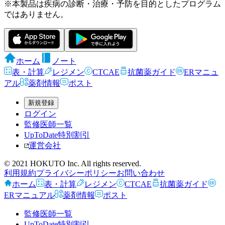
※本製品は疾病の診断・治療・予防を目的としたプログラム
ではありません。
ホーム
ノート
表・計算
レジメン
CTCAE
抗菌薬ガイド
ERマニュ
アル
薬剤情報
ポスト
新規登録
ログイン
監修医師一覧
UpToDate特別割引
運営会社
© 2021 HOKUTO Inc. All rights reserved.
利用規約
プライバシーポリシー
お問い合わせ
ホーム
表・計算
レジメン
CTCAE
抗菌薬ガイド
ERマニュアル
薬剤情報
ポスト
監修医師一覧
UpToDate特別割引