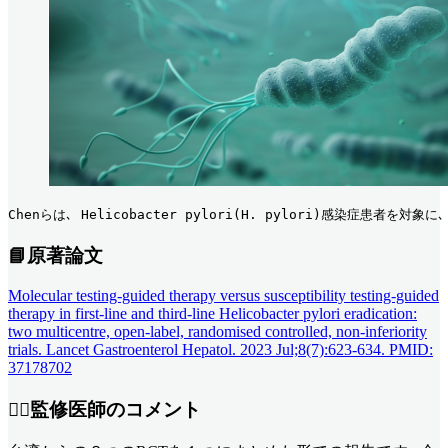
Chenらは､ Helicobacter pylori(H. pylori)感
📘原著論文
Molecular testing-guided therapy versus susceptibility testing-guided
therapy in first-line and third-line Helicobacter pylori eradication:
two multicentre, open-label, randomised controlled, non-inferiority
trials. Lancet Gastroenterol Hepatol. 2023 Jul;8(7):623-634. PMID:
37178702
👨‍⚕️監修医師のコメント