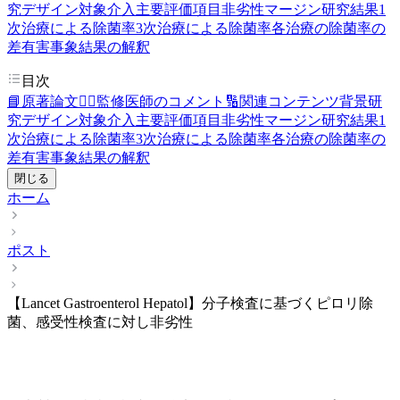
究デザイン
対象
介入
主要評価項目
非劣性マージン
研究結果
1
次治療による除菌率
3次治療による除菌率
各治療の除菌率の
差
有害事象
結果の解釈
目次
📘原著論文
👨‍⚕️監修医師のコメント
🔢関連コンテンツ
背景
研
究デザイン
対象
介入
主要評価項目
非劣性マージン
研究結果
1
次治療による除菌率
3次治療による除菌率
各治療の除菌率の
差
有害事象
結果の解釈
閉じる
ホーム
ポスト
【Lancet Gastroenterol Hepatol】分子検査に基づくピロリ除
菌、感受性検査に対し非劣性