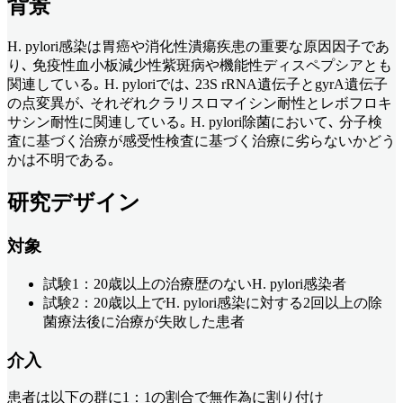
背景
H. pylori感染は胃癌や消化性潰瘍疾患の重要な原因因子であ
り､ 免疫性血小板減少性紫斑病や機能性ディスペプシアとも
関連している｡ H. pyloriでは､ 23S rRNA遺伝子とgyrA遺伝子
の点変異が､ それぞれクラリスロマイシン耐性とレボフロキ
サシン耐性に関連している｡ H. pylori除菌において､ 分子検
査に基づく治療が感受性検査に基づく治療に劣らないかどう
かは不明である｡
研究デザイン
対象
試験1：20歳以上の治療歴のないH. pylori感染者
試験2：20歳以上でH. pylori感染に対する2回以上の除
菌療法後に治療が失敗した患者
介入
患者は以下の群に1：1の割合で無作為に割り付け