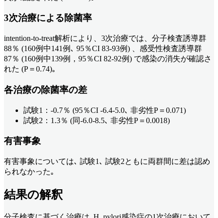
3次治療による除菌率
intention-to-treat解析により、3次治療では、分子検査誘導群
88％ (160例中141例､ 95％CI 83-93例) 、感受性検査誘導群
87％ (160例中139例，95％CI 82-92例) で感染の消失が確認さ
れた (P＝0.74)｡
各治療の除菌率の差
試験1：-0.7％ (95％CI -6.4-5.0､ 非劣性P＝0.071)
試験2：1.3％ (同-6.0-8.5､ 非劣性P＝0.0018)
有害事象
有害事象については､ 試験1､ 試験2ともに両群間に差は認め
られなかった｡
結果の解釈
分子検査に基づく治療は､H. pylori感染症の1次治療において