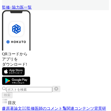
監修･協力医一覧
QRコードから
アプリを
ダウンロード!
検索
目次
📘原著論文
👨‍⚕️監修医師のコメント
🔢関連コンテンツ
背景
研