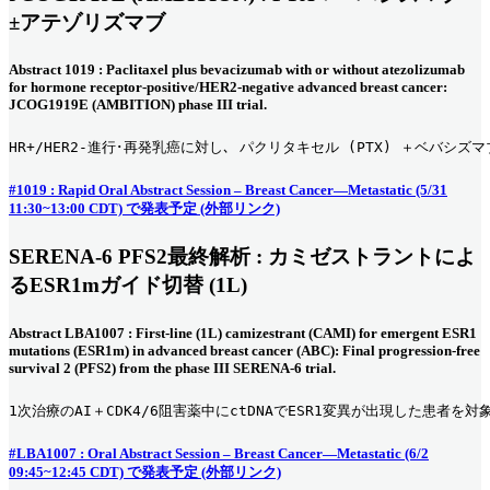
±アテゾリズマブ
Abstract 1019 : Paclitaxel plus bevacizumab with or without atezolizumab
for hormone receptor-positive/HER2-negative advanced breast cancer:
JCOG1919E (AMBITION) phase III trial.
HR+/HER2-進行･再発乳癌に対し､ パクリタキセル (PTX) ＋ベバ
#1019 : Rapid Oral Abstract Session – Breast Cancer—Metastatic (5/31
11:30~13:00 CDT) で発表予定 (外部リンク)
SERENA-6 PFS2最終解析 : カミゼストラントによ
るESR1mガイド切替 (1L)
Abstract LBA1007 : First-line (1L) camizestrant (CAMI) for emergent ESR1
mutations (ESR1m) in advanced breast cancer (ABC): Final progression-free
survival 2 (PFS2) from the phase III SERENA-6 trial.
1次治療のAI＋CDK4/6阻害薬中にctDNAでESR1変異が出現した患者を対
#LBA1007 : Oral Abstract Session – Breast Cancer—Metastatic (6/2
09:45~12:45 CDT) で発表予定 (外部リンク)