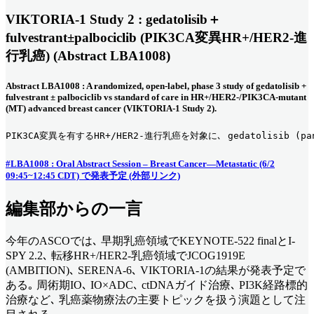
VIKTORIA-1 Study 2 : gedatolisib＋
fulvestrant±palbociclib (PIK3CA変異HR+/HER2-進
行乳癌) (Abstract LBA1008)
Abstract LBA1008 : A randomized, open-label, phase 3 study of gedatolisib +
fulvestrant ± palbociclib vs standard of care in HR+/HER2-/PIK3CA-mutant
(MT) advanced breast cancer (VIKTORIA-1 Study 2).
PIK3CA変異を有するHR+/HER2-進行乳癌を対象に､ gedatolisi
#LBA1008 : Oral Abstract Session – Breast Cancer—Metastatic (6/2
09:45~12:45 CDT) で発表予定 (外部リンク)
編集部からの一言
今年のASCOでは､ 早期乳癌領域でKEYNOTE-522 finalとI-
SPY 2.2､ 転移HR+/HER2-乳癌領域でJCOG1919E
(AMBITION)､ SERENA-6､ VIKTORIA-1の結果が発表予定で
ある｡ 周術期IO､ IO×ADC､ ctDNAガイド治療､ PI3K経路標的
治療など､ 乳癌薬物療法の主要トピックを扱う演題として注