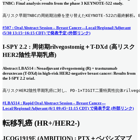
TNBC: Final analysis results from the phase 3 KEYNOTE-522 study.
高リスク早期TNBCの周術期治療を塗り替えたKEYNOTE-522の最終解
#507 : Oral Abstract Session – Breast Cancer—Local/Regional/Adjuvant
(5/30 13:15~16:15 CDT) で発表予定 (外部リンク)
I-SPY 2.2 : 周術期rilvegostomig＋T-DXd (高リスク
HER2陰性早期乳癌)
Abstract LBA514 : Neoadjuvant rilvegostomig (R) + trastuzumab
deruxtecan (T-DXd) in high-risk HER2-negative breast cancer: Results from
the I-SPY 2.2 trial.
高リスクHER2陰性早期乳癌に対し､ PD-1×TIGIT二重特異性抗体rilvego
#LBA514 : Rapid Oral Abstract Session – Breast Cancer—
Local/Regional/Adjuvant (6/1 09:45~11:15 CDT) で発表予定 (外部リンク)
転移乳癌 (HR+/HER2-)
JCOG1919E (AMBITION) : PTX＋ベバシズマブ