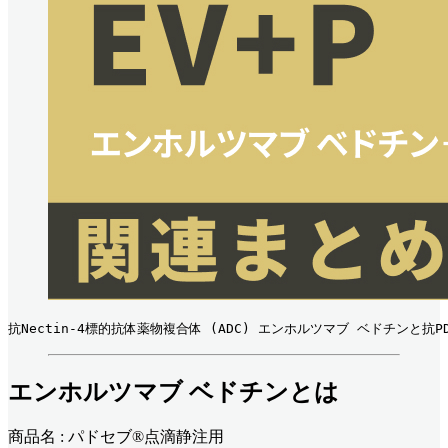
抗Nectin-4標的抗体薬物複合体 (ADC) エンホルツマブ ベドチンと
エンホルツマブ ベドチンとは
商品名 : パドセブ®点滴静注用