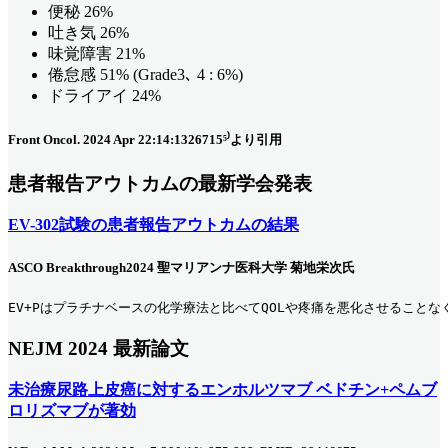
便秘 26%
吐き気 26%
味覚障害 21%
倦怠感 51% (Grade3､ 4 : 6%)
ドライアイ 24%
Front Oncol. 2024 Apr 22:14:1326715⁵⁾より引用
患者報告アウトカムの最新学会発表
EV-302試験の患者報告アウトカムの結果
ASCO Breakthrough2024 聖マリアンナ医科大学 菊地栄次氏
EV+Pはプラチナベースの化学療法と比べてQOLや疼痛を悪化させることなく
NEJM 2024 最新論文
未治療尿路上皮癌に対するエンホルツマブ ベドチン+ペムブ
ロリズマブが著効