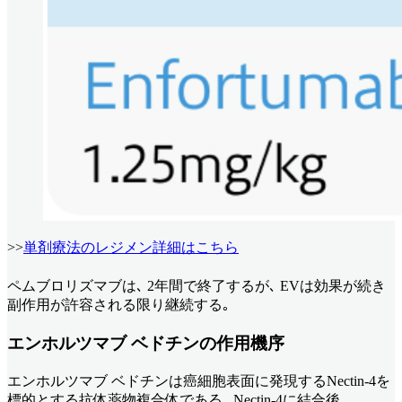
>>
単剤療法のレジメン詳細はこちら
ペムブロリズマブは､ 2年間で終了するが､ EVは効果が続き
副作用が許容される限り継続する｡
エンホルツマブ ベドチンの作用機序
エンホルツマブ ベドチンは癌細胞表面に発現するNectin-4を
標的とする抗体薬物複合体である｡ Nectin-4に結合後､