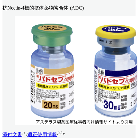
抗Nectin-4標的抗体薬物複合体 (ADC)
添付文書
¹⁾ /
適正使用情報
²⁾³⁾*