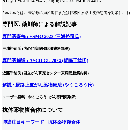
N Engl J Med. 2024 Mar 7;390(10):875-888. PMID: 38446675
Powlesらは､ 未治療の局所進行または転移性尿路上皮癌患者を対象に､ 
専門医､薬剤師による解説記事
専門医寄稿 : ESMO 2023 (三浦裕司氏)
三浦裕司氏 (虎の門病院臨床腫瘍科部長)
専門医解説 : ASCO GU 2024 (近藤千紘氏)
近藤千紘氏 (国立がん研究センター東病院腫瘍内科)
解説 : 尿路上皮がん薬物療法 (やくごろう氏)
ユーザー投稿 : やくごろう (がん専門薬剤師)
抗体薬物複合体について
肺癌注目キーワード : 抗体薬物複合体