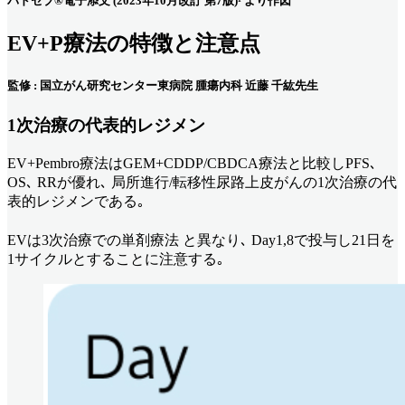
パドセブ®電子添文 (2023年10月改訂 第7版)¹⁾より作図
EV+P療法の特徴と注意点
監修 : 国立がん研究センター東病院 腫瘍内科 近藤 千紘先生
1次治療の代表的レジメン
EV+Pembro療法はGEM+CDDP/CBDCA療法と比較しPFS､
OS､ RRが優れ､ 局所進行/転移性尿路上皮がんの1次治療の代
表的レジメンである｡
EVは3次治療での単剤療法 と異なり､ Day1,8で投与し21日を
1サイクルとすることに注意する｡