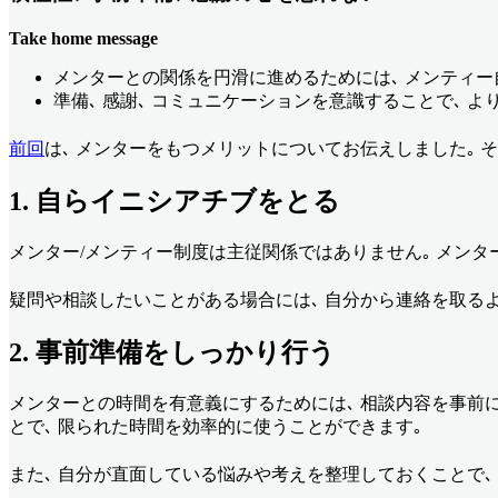
Take home message
メンターとの関係を円滑に進めるためには､ メンティー
準備､ 感謝､ コミュニケーションを意識することで､ 
前回
は､ メンターをもつメリットについてお伝えしました｡ 
1.
自らイニシアチブをと
る
メンター/メンティー制度は主従関係ではありません｡ メンタ
疑問や相談したいことがある場合には､ 自分から連絡を取る
2.
事前準備をしっかり行
う
メンターとの時間を有意義にするためには､ 相談内容を事前に
とで､ 限られた時間を効率的に使うことができます｡
また､ 自分が直面している悩みや考えを整理しておくことで､