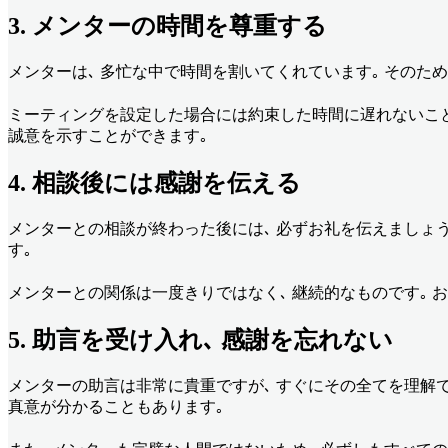
3.
メンターの時間を尊重す
る
メンターは､ 多忙な中で時間を割いてくれています｡ そのため
ミーティングを設定した場合には約束した時間に遅れないこと
誠意を示すことができます｡
4.
相談後には感謝を伝え
る
メンターとの相談が終わった後には､ 必ずお礼を伝えましょ
す｡
メンターとの関係は一度きりではなく､ 継続的なものです｡ 
5. 助言
を受け入れ､ 感謝を忘れな
い
メンターの助言は非常に貴重ですが､ すぐにその全てを理解で
真意が分かることもあります｡