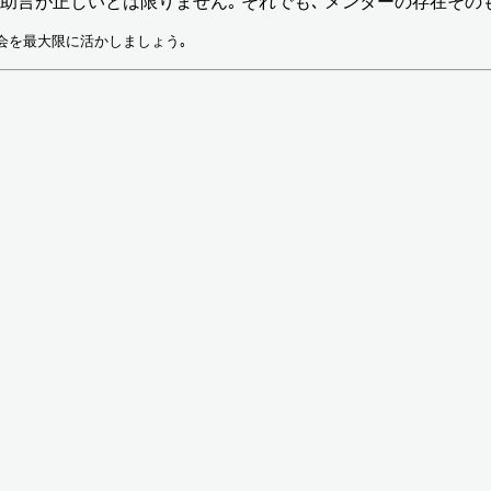
の助言が正しいとは限りません｡ それでも､ メンターの存在そ
会を最大限に活かしましょう｡