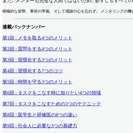
また､ メンターも完璧な人間ではないため､ 必ずしもすべて
積極的な姿勢､ 事前の準備､ そして感謝の心を忘れず､ メンタリングの機
連載バックナンバー
第1回 : メモを取る4つのメリット
第2回 : 質問をする4つのメリット
第3回 : 習慣化する3つのメリット
第4回 : 習慣化する7つのコツ
第5回 : 時間を守る3つのメリット
第6回 : タスクをこなす時に知りたい4つの領域
第7回 : タスクをこなすための3つのテクニック
第8回 : 医学生と研修医の8つの違い
第9回 : 社会人に必要な3つの基礎力