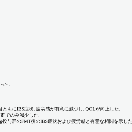
った. 
3年目ともにIBS症状, 疲労感が有意に減少し, QOLが向上した.
投与群でのみ減少した.
0g投与群のFMT後のIBS症状および疲労感と有意な相関を示した