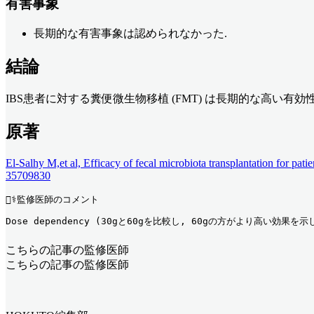
有害事象
長期的な有害事象は認められなかった.
結論
IBS患者に対する糞便微生物移植 (FMT) は長期的な高い有効
原著
El-Salhy M,et al, Efficacy of fecal microbiota transplantation for pa
35709830
👨‍⚕️監修医師のコメント
Dose dependency (30gと60gを比較し, 60gの方がより高
こちらの記事の監修医師
こちらの記事の監修医師