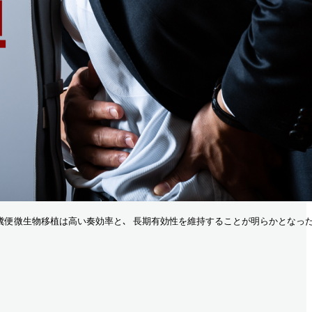
 糞便微生物移植は高い奏効率と､ 長期有効性を維持することが明らかとなった. 本