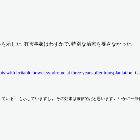
性を示した. 有害事象はわずかで, 特別な治療を要さなかった.
tients with irritable bowel syndrome at three years after transplantat
い効果を示している) も示していますし, その効果は確信的だと思います. いかに