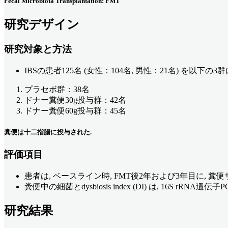
Fecal Microbiota Transplantation: FMT
研究デザイン
研究対象と方法
IBSの患者125名 (女性：104名, 男性：21名) を以下の
プラセボ群：38名
ドナー糞便30g投与群：42名
ドナー糞便60g投与群：45名
糞便は十二指腸に投与された.
評価項目
患者は, ベースライン時, FMT後2年および3年目に, 
糞便中の細菌とdysbiosis index (DI) は, 16S
研究結果