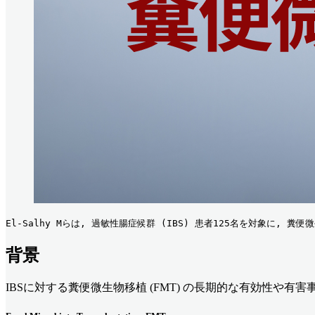
El-Salhy Mらは, 過敏性腸症候群 (IBS) 患者125名を対象に
背景
IBSに対する糞便微生物移植 (FMT) の長期的な有効性や有