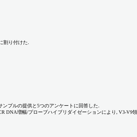
3群に割り付けた.
糞便サンプルの提供と5つのアンケートに回答した.
 rRNA遺伝子PCR DNA増幅/プローブハイブリダイゼーションにより, V