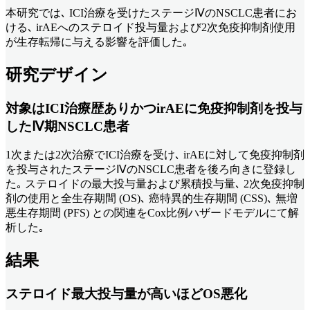
本研究では､ ICI治療を受けたステージⅣのNSCLC患者にお
ける､ irAEへのステロイド投与量および2次免疫抑制剤使用
が生存転帰に与える影響を評価した｡
研究デザイン
対象はICI治療歴ありかつirAEに免疫抑制剤を投与
したⅣ期NSCLC患者
1次または2次治療でICI治療を受け､ irAEに対して免疫抑制剤
を投与されたステージⅣのNSCLC患者を後ろ向きに登録し
た｡ ステロイドの最大投与量および累積投与量､ 2次免疫抑制
剤の使用と全生存期間 (OS)､ 癌特異的生存期間 (CSS)､ 無増
悪生存期間 (PFS) との関連をCox比例ハザードモデルにて解
析した｡
結果
ステロイド最大投与量が高いほどOS悪化