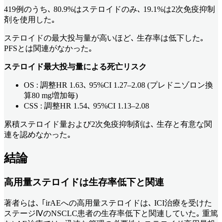
419例のうち､ 80.9%はステロイドのみ､ 19.1%は2次免疫抑制
剤を使用した｡
ステロイドの最大投与量が高いほど､ 生存率は低下した｡
PFSとは関連がなかった｡
ステロイド最大投与量による死亡リスク
OS : 調整HR 1.63､ 95%CI 1.27–2.08 (プレドニゾロン換
算80 mg増加毎)
CSS : 調整HR 1.54､ 95%CI 1.13–2.08
累積ステロイド量および2次免疫抑制剤は､ 生存と有意な関
連を認めなかった｡
結論
高用量ステロイドは生存率低下と関連
著者らは､ ｢irAEへの高用量ステロイドは､ ICI治療を受けた
ステージⅣのNSCLC患者の生存率低下と関連していた｡ 重篤