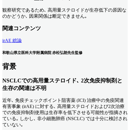
観察研究であるため､ 高用量ステロイドが生存低下の原因な
のかどうか､ 因果関係は断定できません｡
関連コンテンツ
irAE 総論
和歌山県立医科大学附属病院 赤松弘朗先生監修
背景
NSCLCでの高用量ステロイド､ 2次免疫抑制剤と
生存の関連は不明
近年､ 免疫チェックポイント阻害薬 (ICI) 治療中の免疫関連
有害事象 (irAE) に対する､ 高用量ステロイドおよび2次治療
での免疫抑制剤使用は生存率を低下させる可能性が指摘され
ている｡ しかし､ 非小細胞肺癌 (NSCLC) では十分に検討され
ていない｡