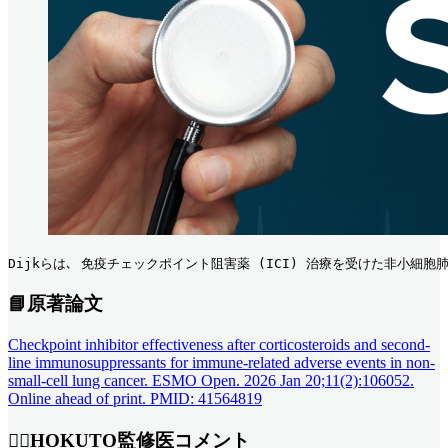
Dijkらは､ 免疫チェックポイント阻害薬 (ICI) 治療を受けた非小細
📘原著論文
Checkpoint inhibitor effectiveness after corticosteroids and second-
line immunosuppressants for immune-related adverse events in non-
small-cell lung cancer. ESMO Open. 2026 Jan 20;11(2):106052.
Online ahead of print. PMID: 41564819
👨‍⚕️HOKUTO監修医コメント