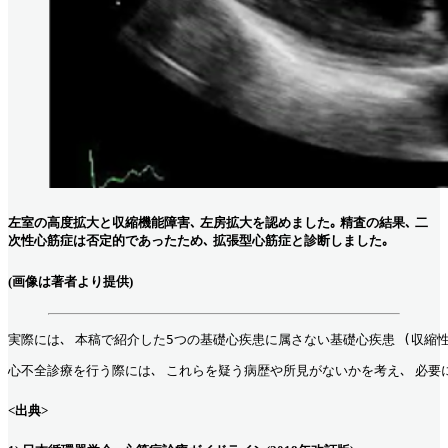
左室の高度拡大と収縮機能障害､ 左房拡大を認めました｡ 精査の結果､ 二
次性心筋症は否定的であったため､ 拡張型心筋症と診断しました｡
(画像は著者より提供)
実際には､ 本稿で紹介した5つの基礎心疾患に属さない基礎心疾患 (収縮
⼼不全診療を⾏う際には､ これらを疑う病歴や所⾒がないかを考え､ 必要
<出典>