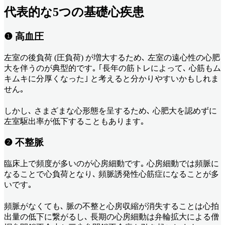
代表的な5つの基礎心疾患
❶ 高血圧
左室の後負荷 (圧負荷) が増大するため､ 左室の遠心性の心肥
大を伴うのが典型的です｡ ｢長年の筋トレによって､ 心筋もム
キムキに分厚くなった｣ と考えると分かりやすいかもしれま
せん｡
しかし､ さまざまな心形態を呈するため､ 心肥大を認めずに
左室駆出率が低下することもあります｡
❷ 不整脈
臨床上で頻度が多いのが心房細動です｡ 心房細動では頻脈に
なることで心負荷となり､ 頻脈誘発性心筋症になることが多
いです｡
頻脈がなくても､ 脈の不整と心房収縮が消失することは心拍
出量の低下に繋がるし､ 長期の心房細動は弁輪拡大による僧