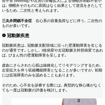
合不全 (tethering) や左房の弁輪拡大による僧帽弁閉鎖不全小
は､ 僧帽弁そのものに原因はなく結果として逆流をきたして
いるため､ 二次性と考えられます｡
三尖弁閉鎖不全症
右心系の容量負荷などに伴う､ 二次性の
ものが多いです｡
❹ 冠動脈疾患
冠動脈疾患は､ 冠動脈支配領域に沿った壁運動障害を生じる
のが通常です｡ しかし､ 3枝病変や左冠動脈主幹部病変であれ
ば､ びまん性の壁運動障害を呈します｡
虚血にさらされた心筋は線維化してリモデリングするため､
左室拡大を伴う収縮機能障害となることが多いですが､ 初期
には拡張障害のみを認めることもあります｡
そのため､ 心不全を診療する際には､ 典型的な狭心痛がなく
ても一度は冠動脈の評価を検討します｡