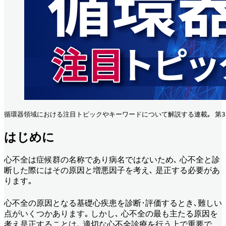
循環器領域における注目トピックやキーワードについて解説する連載｡ 第3回
はじめに
心不全は症候群の名称であり病名ではないため､ 心不全と診
断した際にはその原因と増悪因子を考え､ 是正する必要があ
ります｡
心不全の原因となる基礎心疾患を診断･評価するとき､難しい
点がいくつかあります｡ しかし､ 心不全の最も主たる原因を
考え是正することは､ 適切な心不全診療を行う上で重要で