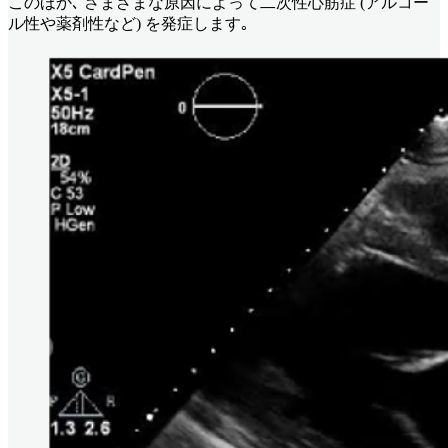
このほか､ さまざまな原因によって⼆次性心筋症 (アルコー
ル性や薬剤性など) を発症します｡