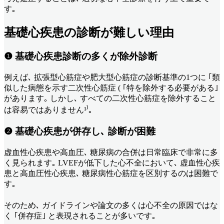
す｡
基礎心疾患の診断が難しい理由
❶ 基礎心疾患診断の多くが除外診断
例えば､ 拡張型心筋症や肥大型心筋症の診断基準の1つに ｢類
似した病態を示す二次性心筋症 ( ｢特を除外する必要がある｣
があります｡ しかし､ すべての二次性心筋症を除外すること
は容易ではありません¹⁾｡
❷ 基礎心疾患が併存し､ 診断が困難
虚血性心疾患や高血圧､ 糖尿病の合併は日常臨床で非常に多
く見られます｡ LVEFが低下した心不全において､ 虚血性心疾
患と高血圧性心疾患､ 糖尿病性心筋症を区別するのは困難で
す｡
そのため､ ガイドラインや論文の多くは心不全の原因ではな
く ｢併存症｣ と表現されることが多いです｡