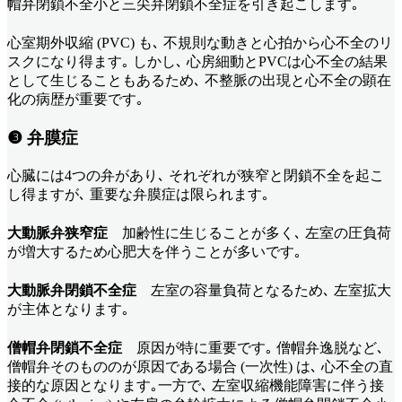
帽弁閉鎖不全小と三尖弁閉鎖不全症を引き起こします｡
心室期外収縮 (PVC) も､ 不規則な動きと心拍から心不全のリ
スクになり得ます｡ しかし､ 心房細動とPVCは心不全の結果
として生じることもあるため､ 不整脈の出現と心不全の顕在
化の病歴が重要です｡
❸ 弁膜症
心臓には4つの弁があり､ それぞれが狭窄と閉鎖不全を起こ
し得ますが､ 重要な弁膜症は限られます｡
大動脈弁狭窄症
加齢性に生じることが多く､ 左室の圧負荷
が増大するため心肥大を伴うことが多いです｡
大動脈弁閉鎖不全症
左室の容量負荷となるため､ 左室拡大
が主体となります｡
僧帽弁閉鎖不全症
原因が特に重要です｡ 僧帽弁逸脱など､
僧帽弁そのもののが原因である場合 (一次性) は､ 心不全の直
接的な原因となります｡一方で､ 左室収縮機能障害に伴う接