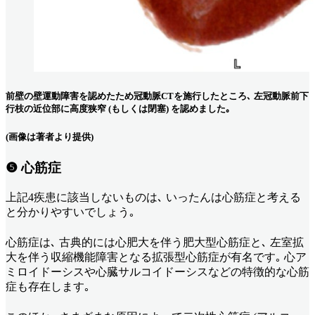
前壁の壁運動障害を認めたため冠動脈CTを施行したところ､ 左冠動脈前下
行枝の近位部に高度狭窄 (もしくは閉塞) を認めました｡
(画像は著者より提供)
❺ 心筋症
上記4疾患に該当しないものは､ いったんは心筋症と考える
と分かりやすいでしょう｡
心筋症は､ 古典的には⼼肥⼤を伴う肥⼤型⼼筋症と､ 左室拡
⼤を伴う収縮機能障害となる拡張型⼼筋症が有名です｡ 心ア
ミロイドーシスや心臓サルコイドーシスなどの特徴的な心筋
症も存在します｡