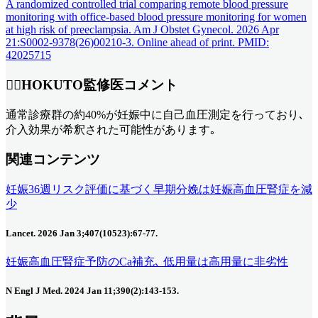
A randomized controlled trial comparing remote blood pressure
monitoring with office-based blood pressure monitoring for women
at high risk of preeclampsia. Am J Obstet Gynecol. 2026 Apr
21:S0002-9378(26)00210-3. Online ahead of print. PMID:
42025715
👨‍⚕️HOKUTO監修医コメント
通常診療群の約40%が妊娠中に自己血圧測定を行っており､
介入効果が希釈された可能性があります｡
関連コンテンツ
妊娠36週リスク評価に基づく早期分娩は妊娠高血圧腎症を減
少
Lancet. 2026 Jan 3;407(10523):67-77.
妊娠高血圧腎症予防のCa補充､ 低用量は高用量に非劣性
N Engl J Med. 2024 Jan 11;390(2):143-153.