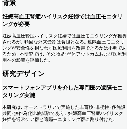
背景
妊娠高血圧腎症ハイリスク妊婦では血圧モニタリ
ングが必要
妊娠高血圧腎症ハイリスク妊婦では血圧モニタリングが推奨
されるが､ 頻回な外来受診は負担となる｡ 遠隔血圧モニタリ
ングが安全性を損なわず医療利用を改善できるかは不明であ
るため､ 本研究では､ その胎児･母体アウトカムおよび医療利
用への影響を評価した｡
研究デザイン
スマートフォンアプリを介した専門医の遠隔モニ
タリング実施
本研究は､ オーストラリアで実施した非盲検･非劣性･多施設
共同･無作為化比較試験であり､ 妊娠高血圧腎症ハイリスク
妊婦を通常ケア群と遠隔モニタリング群に割り付けた｡