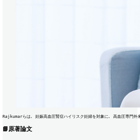
Rajkumarらは､ 妊娠高血圧腎症ハイリスク妊婦を対象に､ 高血圧専門
📘原著論文