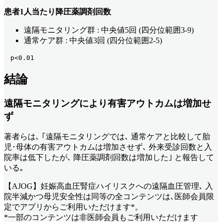
患者1人当たり降圧薬調剤回数
遠隔モニタリング群 : 中央値5回 (四分位範囲3-9)
通常ケア群 : 中央値3回 (四分位範囲2-5)
　p<0.01
結論
遠隔モニタリングにより有害アウトカムは増加せ
ず
著者らは､ ｢遠隔モニタリングでは､ 通常ケアと比較して胎
児･母体の有害アウトカムは増加させず､ 外来受診回数と入
院率は低下したが､ 降圧薬調剤回数は増加した｣ と報告して
いる｡
【AJOG】妊娠高血圧腎症ハイリスクへの遠隔血圧管理､ 入
院半減かつ母児安全性は同等
の全コンテンツは､医師会員限
定でアプリからご利用いただけます*。
*一部のコンテンツは非医師会員もご利用いただけます